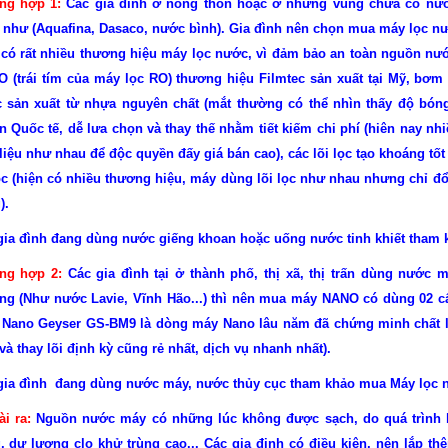
ng hợp 1:
Các gia đình ở nông thôn hoặc ở những vùng chưa có nước
t như (Aquafina, Dasaco, nước bình). Gia đình nên chọn mua máy lọc nư
 có rất nhiều thương hiệu máy lọc nước, vì đảm bảo an toàn nguồn n
RO (trái tím của máy lọc RO) thương hiệu Filmtec sản xuất tại Mỹ, bơ
 sản xuất từ nhựa nguyên chất (mắt thường có thể nhìn thấy độ bóng 
n Quốc tế, dễ lưa chọn và thay thế nhằm tiết kiếm chi phí (hiên nay nh
liệu như nhau để độc quyền đấy giá bán cao), các lõi lọc tạo khoáng tốt 
lọc (hiện có nhiều thương hiệu, máy dùng lõi lọc như nhau nhưng chỉ đổ
).
gia đình đang dùng nước giếng khoan hoặc uống nước tinh khiết th
ng hợp 2:
Các gia đình tại ở thành phố, thị xã, thị trấn dùng nước
ng (Như nước Lavie, Vĩnh Hão...) thì nên mua máy NANO có dùng 02 c
 Nano Geyser GS-BM9 là dòng máy Nano lâu năm đã chứng minh chất lư
à thay lõi định kỳ cũng rẻ nhất, dịch vụ nhanh nhất).
gia đình đang dùng nước máy, nước thủy cục tham khảo mua Máy l
ài ra:
Nguồn nước máy có những lúc không được sạch, do quá trình 
, dự lượng clo khử trùng cao... Các gia đinh có điều kiện, nên lắp th