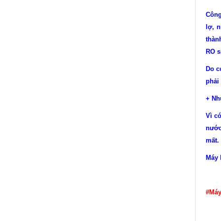
Công
lợ, 
thàn
RO s
Do c
phải
+ Nh
Vì c
nước
mất.
Máy l
#Máy