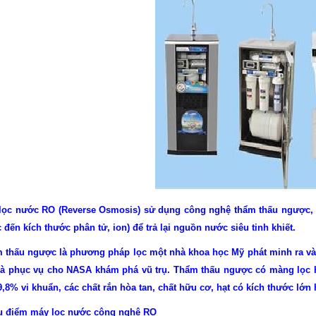
lọc nước RO (Reverse Osmosis) sử dụng công nghệ thẩm thấu ngược, 
đến kích thước phân tử, ion) để trả lại nguồn nước siêu tinh khiết.
 thấu ngược là phương pháp lọc một nhà khoa học Mỹ phát minh ra vào
 là phục vụ cho NASA khám phá vũ trụ. Thẩm thấu ngược có màng lọc ho
9,8% vi khuẩn, các chất rắn hòa tan, chất hữu cơ, hạt có kích thước lớn
 điểm máy lọc nước công nghệ RO