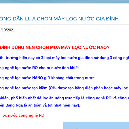
ỚNG DẪN LỰA CHỌN MÁY LỌC NƯỚC GIA ĐÌNH
1/10/2021
 ĐÌNH DÙNG NÊN CHỌN MUA MÁY LỌC NƯỚC NÀO?
 thị trường hiện nay có 3 loại máy lọc nước gia đình sử dụng 3 công ng
ng nghệ lọc nước RO cho ra nước tinh khiết
ng nghệ lọc nước NANO giữ khoảng chất trong nước
ng nghệ lọc nước tạo kiềm (OH- được tạo bằng điện phân hoặc máy lọc n
nhiên, phổ biến nhất để lọc ăn uống trực tiếp là công nghệ RO và côn
iên Bang Nga là an toàn và tốt nhất hiện nay).
 lọc nước công nghệ RO