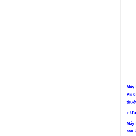
Máy 
PE 0
thướ
+ Ưu
Máy 
sau 