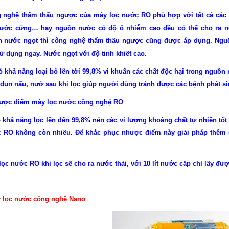
 nghệ thẩm thấu ngược của máy lọc nước RO phù hợp với tất cả các
nước cứng… hay nguồn nước có độ ô nhiễm cao đều có thể cho ra ng
h nước ngọt thì công nghệ thẩm thấu ngược cũng được áp dụng. N
gu
ử dụng ngay. Nước ngọt với độ tinh khiết cao.
ó khả năng loại bỏ lên tới 99,8% vi khuẩn các chất độc hại trong ngu
 đun nấu, nướ sau khi lọc giúp người dùng tránh được các bệnh phát sin
ược điểm máy lọc nước công nghệ RO
ó khả năng lọc lên đến 99,8% nên các vi lượng khoáng chất tự nhiên t
 RO không còn nhiều. Để khắc phục nhược điểm này giải pháp thêm c
ọc nước RO khi lọc sẽ cho ra nước thải, với 10 lít nước cấp chỉ lấy được 
 lọc nước công nghệ Nano