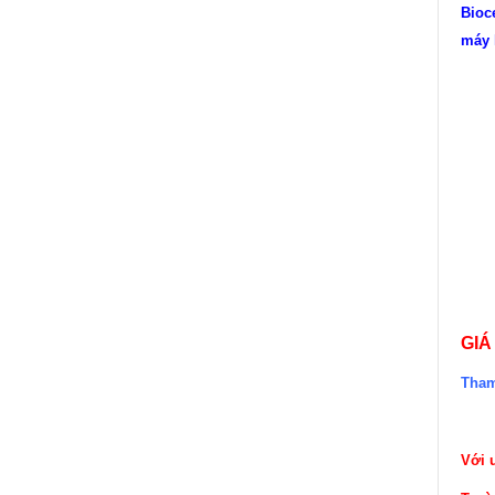
Bioc
máy 
GIÁ
Tham
Với 