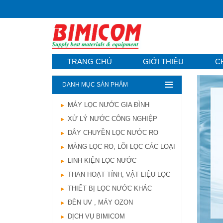
TRANG CHỦ
GIỚI THIỆU
C
DANH MỤC SẢN PHẨM
MÁY LỌC NƯỚC GIA ĐÌNH
Hướng dẫn lựa chọn
XỬ LÝ NƯỚC CÔNG NGHIỆP
máy lọc nước Gia ...
21/10/2021
DÂY CHUYỀN LỌC NƯỚC RO
Hướng dẫn lựa chọn
MÀNG LỌC RO, LÕI LỌC CÁC LOẠI
máy lọc nước Gia ...
LINH KIỆN LỌC NƯỚC
Ô nhiễm nguồn nước
và vấn đề sức khỏe
THAN HOẠT TÍNH, VẬT LIỆU LỌC
16/10/2021
THIẾT BỊ LỌC NƯỚC KHÁC
Ô nhiễm nguồn nước
ĐÈN UV , MÁY OZON
và vấn đề sức khỏe
DỊCH VỤ BIMICOM
Sử dụng năng lượng