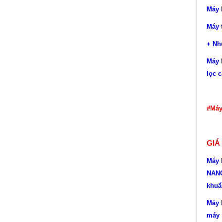
Máy 
Máy 
+ Nh
Máy 
lọc 
#Máy
GIÁ 
Máy 
NANO
khuẩ
Máy 
máy 