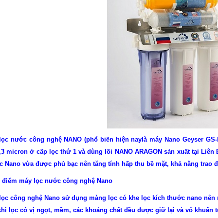
lọc nước công nghệ NANO (phổ biến hiện naylà máy Nano Geyser GS-B
,3 micron ở cấp lọc thứ 1 và dùng lõi NANO ARAGON sản xuất tại Liên B
c Nano vừa được phủ bạc nên tăng tính hấp thu bề mặt, khả năng trao đổi
 điểm máy lọc nước công nghệ Nano
lọc công nghệ Nano sử dụng màng lọc có khe lọc kích thước nano nên n
khi lọc có vị ngọt, mềm, các khoáng chất đều được giữ lại và vô khuẩn t