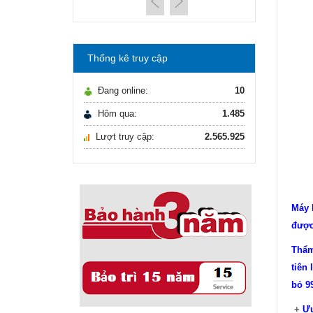
máy lọc nước Gia ...
21/10/2021
Hướng dẫn lựa chọn
máy lọc nước Gia ...
Thống kê truy cập
Ô nhiễm nguồn nước
và vấn đề sức khỏe
Đang online:
10
16/10/2021
Ô nhiễm nguồn nước
Hôm qua:
1.485
và vấn đề sức khỏe
Lượt truy cập:
2.565.925
Sử dụng năng lượng
mặt trời để xử lý ...
16/10/2021
Sử dụng năng lượng
mặt trời để xử lý ...
Máy 
được 
Thẩm
tiên
bỏ 9
+
Ưu