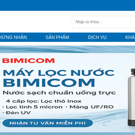
HỨNG NHẬN
SẢN PHẨM
DỊCH VỤ
KHÁ