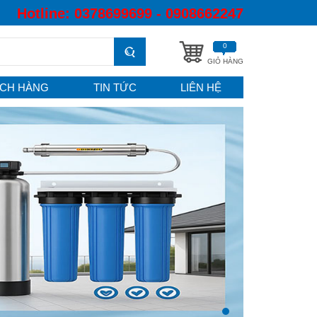
Hotline:
0378699699 - 0908662247
0
GIỎ HÀNG
CH HÀNG
TIN TỨC
LIÊN HỆ