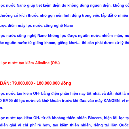
lọc nước Nano giúp tiết kiệm điện do không dùng nguồn điện, không có
thường có kích thước nhỏ gọn nên linh động trong việc lắp đặt ở nhiều v
ược điểm máy lọc nước công nghệ Nano
lọc nước công nghệ Nano không lọc được nguồn nước nhiễm mặn, nướ
các nguồn nước từ giếng khoan, giếng khơi… thì cần phải được xử lý th
 lọc nước tạo kiềm Alkaline (OH-)
BÁN: 79.000.000 - 180.000.000 đồng
lọc nước tạo kiềm OH- bằng điện phân hiện nay tốt nhất và đắt nhất 
 BM05 để lọc nước và khử khuẩn trước khi đưa vào máy KANGEN, vì máy
n.
lọc nước tạo kiềm OH- từ đá khoáng thiên nhiên Biocera, hiện lõi lọc t
điện giải vì chi phí rẻ hơn, tạo kiềm thiên nhiên, riêng tại Hàn Quố