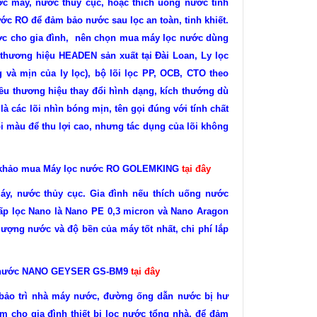
 máy, nước thủy cục, hoặc thích uống nước tinh
ớc RO để đảm bảo nước sau lọc an toàn, tinh khiết.
ước cho gia đình, nên chọn mua máy lọc nước dùng
m thương hiệu HEADEN sản xuất tại Đài Loan, Ly lọc
và mịn của ly lọc), bộ lõi lọc PP, OCB, CTO theo
iều thương hiệu thay đổi hình dạng, kích thướng dù
là các lõi nhìn bóng mịn, tên gọi đúng với tính chất
i màu để thu lợi cao, nhưng tác dụng của lõi không
am khảo mua Máy lọc nước RO GOLEMKING
tại đây
 máy, nước thủy cục. Gia đình nếu thích uống nước
ấp lọc Nano là Nano PE 0,3 micron và Nano Aragon
ợng nước và độ bền của máy tốt nhất, chi phí lắp
ọc nước NANO GEYSER GS-BM9
tại đây
bảo trì nhà máy nước, đường ống dẫn nước bị hư
êm cho gia đình thiết bị lọc nước tổng nhà, để đảm