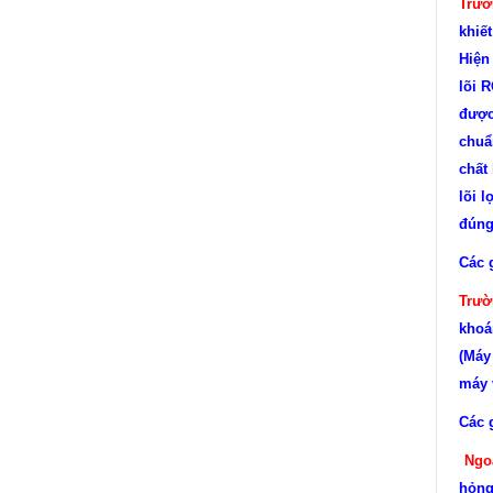
Trườ
khiế
Hiện
lõi 
được
chuẩ
chất 
lõi 
đúng
Các 
Trườ
khoá
(Máy
máy v
Các 
Ngo
hỏng