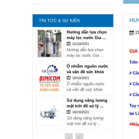
mặt trời để xử lý ...
16/10/2021
Sử dụng năng lượng
HƯ
TIN TỨC & SỰ KIỆN
mặt trời để xử lý ...
Hướng dẫn lựa chọn
2
máy lọc nước Gia ...
21/10/2021
Hướng dẫn lựa chọn
GIA
máy lọc nước Gia ...
Trên
Ô nhiễm nguồn nước
và vấn đề sức khỏe
# Cô
16/10/2021
Ô nhiễm nguồn nước
# Cô
và vấn đề sức khỏe
# Cô
Sử dụng năng lượng
Tuy 
mặt trời để xử lý ...
16/10/2021
tại L
Sử dụng năng lượng
mặt trời để xử lý ...
#Máy
Hướng dẫn lựa chọn