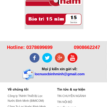
Hotline:
0378699699
0908662247
Mọi ý kiến xin gửi về:
locnuocbinhminh@gmail.com
Về chúng tôi
Tin tức & sự kiện
Công ty TNHH Thiết Bị Lọc
TIN CHUYÊN NGÀNH
Nước Bình Minh (BIMICOM)
TIN NỘI BỘ
Công Ty Lọc Nước Bình Minh