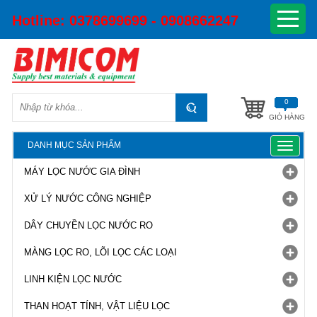
Hotline:
0378699699 - 0908662247
0
GIỎ HÀNG
DANH MỤC SẢN PHẨM
Toggle
navigat
MÁY LỌC NƯỚC GIA ĐÌNH
XỬ LÝ NƯỚC CÔNG NGHIỆP
DÂY CHUYỀN LỌC NƯỚC RO
MÀNG LỌC RO, LÕI LỌC CÁC LOẠI
LINH KIỆN LỌC NƯỚC
THAN HOẠT TÍNH, VẬT LIỆU LỌC