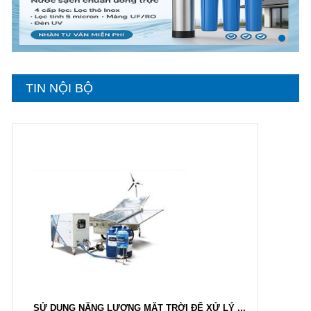
TIN NỘI BỘ
Hướng dẫn lựa chọn máy lọc nước Gia ...
21/10/2021
Hướng dẫn lựa chọn máy lọc nước Gia ...
SỬ DỤNG NĂNG LƯỢNG MẶT TRỜI ĐỂ XỬ LÝ ...