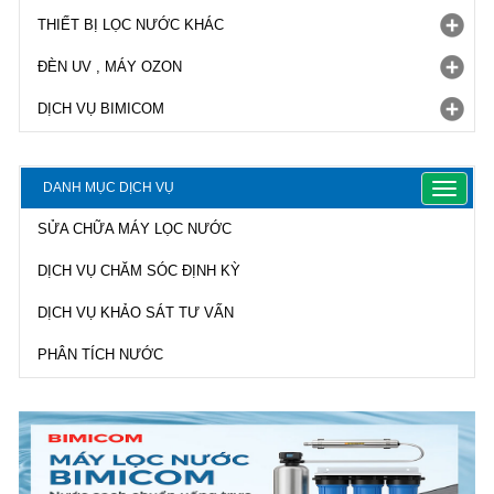
THIẾT BỊ LỌC NƯỚC KHÁC
ĐÈN UV , MÁY OZON
DỊCH VỤ BIMICOM
DANH MỤC DỊCH VỤ
Toggle
navigat
SỬA CHỮA MÁY LỌC NƯỚC
DỊCH VỤ CHĂM SÓC ĐỊNH KỲ
DỊCH VỤ KHẢO SÁT TƯ VẤN
PHÂN TÍCH NƯỚC