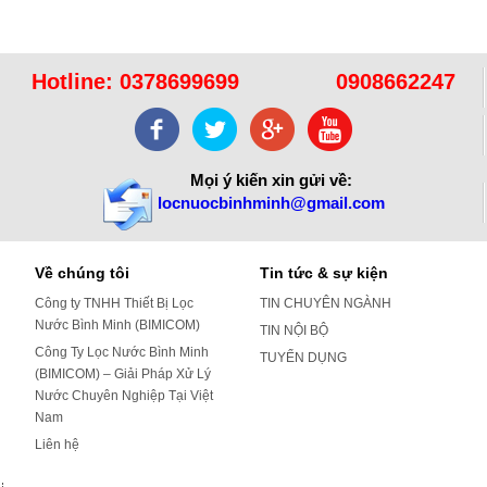
Ô nhiễm nguồn nước và vấn đề sức khỏe
Hotline:
0378699699
0908662247
Sử dụng năng lượng mặt trời để xử lý ...
16/10/2021
Sử dụng năng lượng mặt trời để xử lý ...
Mọi ý kiến xin gửi về:
locnuocbinhminh@gmail.com
Về chúng tôi
Tin tức & sự kiện
Công ty TNHH Thiết Bị Lọc
TIN CHUYÊN NGÀNH
Nước Bình Minh (BIMICOM)
TIN NỘI BỘ
Công Ty Lọc Nước Bình Minh
TUYỂN DỤNG
(BIMICOM) – Giải Pháp Xử Lý
Nước Chuyên Nghiệp Tại Việt
Nam
Liên hệ