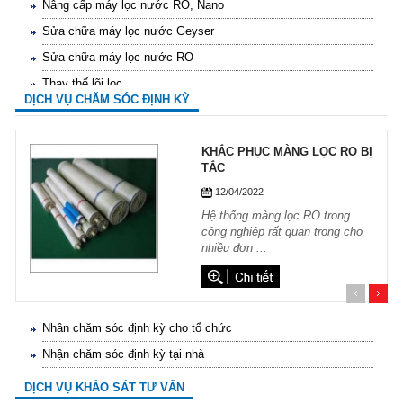
Nâng cấp máy lọc nước RO, Nano
Sửa chữa máy lọc nước Geyser
Sửa chữa máy lọc nước RO
Thay thế lõi lọc
DỊCH VỤ CHĂM SÓC ĐỊNH KỲ
Nâng cấp máy lọc nước RO, Nano
Sửa chữa máy lọc nước Geyser
KHẮC PHỤC MÀNG LỌC RO BỊ
Sửa chữa máy lọc nước RO
TẮC
12/04/2022
Hệ thống màng lọc RO trong
công nghiệp rất quan trọng cho
nhiều đơn ...
Nhân chăm sóc định kỳ cho tổ chức
Nhận chăm sóc định kỳ tại nhà
Nhân chăm sóc định kỳ cho tổ chức
Hướng dẫn lựa chọn máy lọc nước Gia ...
Nhận chăm sóc định kỳ tại nhà
21/10/2021
Hướng dẫn lựa chọn máy lọc nước Gia ...
Nhân chăm sóc định kỳ cho tổ chức
DỊCH VỤ KHẢO SÁT TƯ VẤN