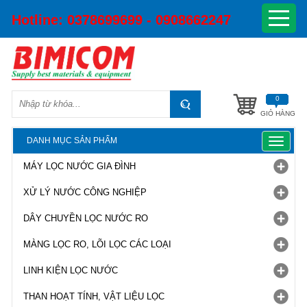
Hotline:
0378699699 - 0908662247
0
GIỎ HÀNG
DANH MỤC SẢN PHẨM
Toggle
navigat
MÁY LỌC NƯỚC GIA ĐÌNH
XỬ LÝ NƯỚC CÔNG NGHIỆP
DÂY CHUYỀN LỌC NƯỚC RO
MÀNG LỌC RO, LÕI LỌC CÁC LOẠI
LINH KIỆN LỌC NƯỚC
THAN HOẠT TÍNH, VẬT LIỆU LỌC