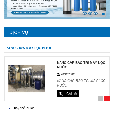
DỊCH VỤ
SỬA CHỮA MÁY LỌC NƯỚC
NÂNG CẤP BẢO TRÌ MÁY LỌC
NƯỚC
20/12/2012
Thay thế lõi lọc
NÂNG CẤP, BẢO TRÌ MÁY LỌC
NƯỚC
Nâng cấp máy lọc nước RO, Nano
Sửa chữa máy lọc nước Geyser
Sửa chữa máy lọc nước RO
Thay thế lõi lọc