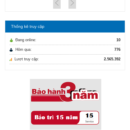
21/10/2021
Hướng dẫn lựa chọn máy lọc nước Gia ...
Thống kê truy cập
Ô nhiễm nguồn nước và vấn đề sức khỏe
16/10/2021
Đang online:
10
Ô nhiễm nguồn nước và vấn đề sức khỏe
Hôm qua:
776
Lượt truy cập:
2.565.392
Sử dụng năng lượng mặt trời để xử lý ...
16/10/2021
Sử dụng năng lượng mặt trời để xử lý ...
Hướng dẫn lựa chọn máy lọc nước Gia ...
21/10/2021
Hướng dẫn lựa chọn máy lọc nước Gia ...
Ô nhiễm nguồn nước và vấn đề sức khỏe
16/10/2021