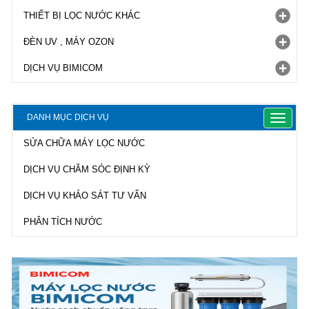
THIẾT BỊ LỌC NƯỚC KHÁC
ĐÈN UV , MÁY OZON
DỊCH VỤ BIMICOM
DANH MỤC DỊCH VỤ
Toggle
navigat
SỬA CHỮA MÁY LỌC NƯỚC
DỊCH VỤ CHĂM SÓC ĐỊNH KỲ
DỊCH VỤ KHẢO SÁT TƯ VẤN
PHÂN TÍCH NƯỚC