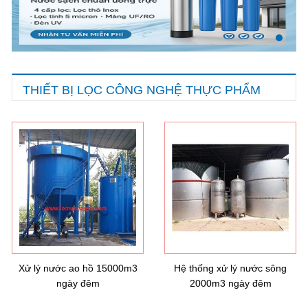
THIẾT BỊ LỌC CÔNG NGHỆ THỰC PHẨM
Hướng dẫn lựa chọn máy lọc nước Gia ...
21/10/2021
Hướng dẫn lựa chọn máy lọc nước Gia ...
Ô nhiễm nguồn nước và vấn đề sức khỏe
16/10/2021
Ô nhiễm nguồn nước và vấn đề sức khỏe
Xử lý nước ao hồ 15000m3
Hệ thống xử lý nước sông
ngày đêm
2000m3 ngày đêm