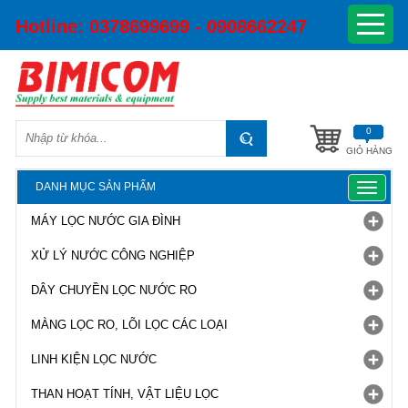
Hotline:
0378699699 - 0908662247
0
GIỎ HÀNG
DANH MỤC SẢN PHẨM
Toggle
navigat
MÁY LỌC NƯỚC GIA ĐÌNH
XỬ LÝ NƯỚC CÔNG NGHIỆP
DÂY CHUYỀN LỌC NƯỚC RO
MÀNG LỌC RO, LÕI LỌC CÁC LOẠI
LINH KIỆN LỌC NƯỚC
THAN HOẠT TÍNH, VẬT LIỆU LỌC