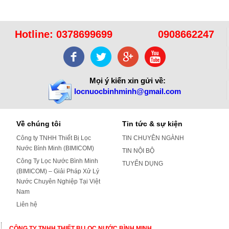
Hotline:
0378699699
0908662247
Mọi ý kiến xin gửi về:
locnuocbinhminh@gmail.com
Về chúng tôi
Tin tức & sự kiện
Công ty TNHH Thiết Bị Lọc
TIN CHUYÊN NGÀNH
Nước Bình Minh (BIMICOM)
TIN NỘI BỘ
Công Ty Lọc Nước Bình Minh
TUYỂN DỤNG
(BIMICOM) – Giải Pháp Xử Lý
Nước Chuyên Nghiệp Tại Việt
Nam
Liên hệ
CÔNG TY TNHH THIẾT BỊ LỌC NƯỚC BÌNH MINH