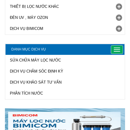
THIẾT BỊ LỌC NƯỚC KHÁC
ĐÈN UV , MÁY OZON
DỊCH VỤ BIMICOM
DANH MỤC DỊCH VỤ
Toggle
navigat
SỬA CHỮA MÁY LỌC NƯỚC
DỊCH VỤ CHĂM SÓC ĐỊNH KỲ
DỊCH VỤ KHẢO SÁT TƯ VẤN
PHÂN TÍCH NƯỚC