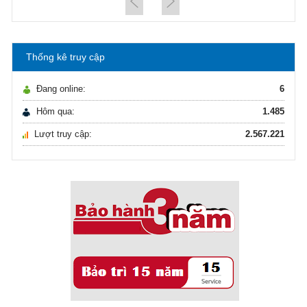
21/10/2021
Hướng dẫn lựa chọn máy lọc nước Gia ...
Thống kê truy cập
Ô nhiễm nguồn nước và vấn đề sức khỏe
16/10/2021
Đang online:
6
Ô nhiễm nguồn nước và vấn đề sức khỏe
Hôm qua:
1.485
Lượt truy cập:
2.567.221
Sử dụng năng lượng mặt trời để xử lý ...
16/10/2021
Sử dụng năng lượng mặt trời để xử lý ...