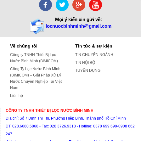
Mọi ý kiến xin gửi về:
locnuocbinhminh@gmail.com
Về chúng tôi
Tin tức & sự kiện
Công ty TNHH Thiết Bị Lọc
TIN CHUYÊN NGÀNH
Nước Bình Minh (BIMICOM)
TIN NỘI BỘ
Công Ty Lọc Nước Bình Minh
TUYỂN DỤNG
(BIMICOM) – Giải Pháp Xử Lý
Nước Chuyên Nghiệp Tại Việt
Nam
Liên hệ
CÔNG TY TNHH THIẾT BỊ LỌC NƯỚC BÌNH MINH
Địa chỉ: S
ố 7 Đinh Thị Thi, Phường Hiệp Bình, Thành phố Hồ Chí Minh
ĐT:
028.6680.5868 - Fax: 028.3726.9318 -
Hotline: 0378 699 699-0908 662
247