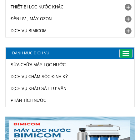
THIẾT BỊ LỌC NƯỚC KHÁC
ĐÈN UV , MÁY OZON
DỊCH VỤ BIMICOM
DANH MỤC DỊCH VỤ
Toggle
navigat
SỬA CHỮA MÁY LỌC NƯỚC
DỊCH VỤ CHĂM SÓC ĐỊNH KỲ
DỊCH VỤ KHẢO SÁT TƯ VẤN
PHÂN TÍCH NƯỚC