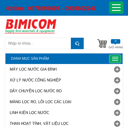
Hotline:
0378699699 - 0908662247
0
GIỎ HÀNG
DANH MỤC SẢN PHẨM
Toggle
navigat
MÁY LỌC NƯỚC GIA ĐÌNH
XỬ LÝ NƯỚC CÔNG NGHIỆP
DÂY CHUYỀN LỌC NƯỚC RO
MÀNG LỌC RO, LÕI LỌC CÁC LOẠI
LINH KIỆN LỌC NƯỚC
THAN HOẠT TÍNH, VẬT LIỆU LỌC