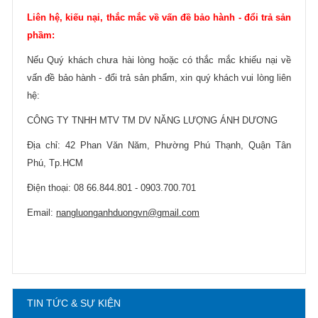
Liên hệ, kiếu nại, thắc mắc về vấn đề bảo hành - đổi trả sản
phầm:
Nếu Quý khách chưa hài lòng hoặc có thắc mắc khiếu nại về
vấn đề bảo hành - đổi trả sản phẩm, xin quý khách vui lòng liên
hệ:
Hướng dẫn lựa chọn máy lọc nước Gia ...
21/10/2021
CÔNG TY TNHH MTV TM DV NĂNG LƯỢNG ÁNH DƯƠNG
Hướng dẫn lựa chọn máy lọc nước Gia ...
Địa chỉ: 42 Phan Văn Năm, Phường Phú Thạnh, Quận Tân
Phú, Tp.HCM
Ô nhiễm nguồn nước và vấn đề sức khỏe
Điện thoại: 08 66.844.801 - 0903.700.701
16/10/2021
Ô nhiễm nguồn nước và vấn đề sức khỏe
Email:
nangluonganhduongvn@gmail.com
Sử dụng năng lượng mặt trời để xử lý ...
16/10/2021
Sử dụng năng lượng mặt trời để xử lý ...
TIN TỨC & SỰ KIỆN