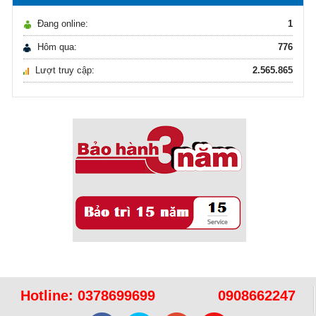
16/10/2021
Đang online:
1
Ô nhiễm nguồn nước và vấn đề sức khỏe
Hôm qua:
776
Lượt truy cập:
2.565.865
Sử dụng năng lượng mặt trời để xử lý ...
16/10/2021
Sử dụng năng lượng mặt trời để xử lý ...
Hotline:
0378699699
0908662247