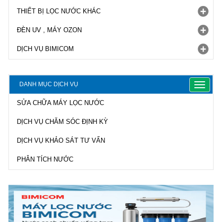
THIẾT BỊ LỌC NƯỚC KHÁC
ĐÈN UV , MÁY OZON
DỊCH VỤ BIMICOM
DANH MỤC DỊCH VỤ
Toggle
navigat
SỬA CHỮA MÁY LỌC NƯỚC
DỊCH VỤ CHĂM SÓC ĐỊNH KỲ
DỊCH VỤ KHẢO SÁT TƯ VẤN
PHÂN TÍCH NƯỚC