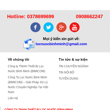
Hotline:
0378699699
0908662247
Mọi ý kiến xin gửi về:
locnuocbinhminh@gmail.com
Về chúng tôi
Tin tức & sự kiện
Công ty TNHH Thiết Bị Lọc
TIN CHUYÊN NGÀNH
Nước Bình Minh (BIMICOM)
TIN NỘI BỘ
Công Ty Lọc Nước Bình Minh
TUYỂN DỤNG
(BIMICOM) – Giải Pháp Xử Lý
Nước Chuyên Nghiệp Tại Việt
Nam
Liên hệ
CÔNG TY TNHH THIẾT BỊ LỌC NƯỚC BÌNH MINH