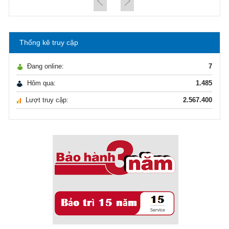
21/10/2021
Hướng dẫn lựa chọn máy lọc nước Gia ...
Thống kê truy cập
Ô nhiễm nguồn nước và vấn đề sức khỏe
16/10/2021
Đang online:
7
Ô nhiễm nguồn nước và vấn đề sức khỏe
Hôm qua:
1.485
Lượt truy cập:
2.567.400
Sử dụng năng lượng mặt trời để xử lý ...
16/10/2021
Sử dụng năng lượng mặt trời để xử lý ...