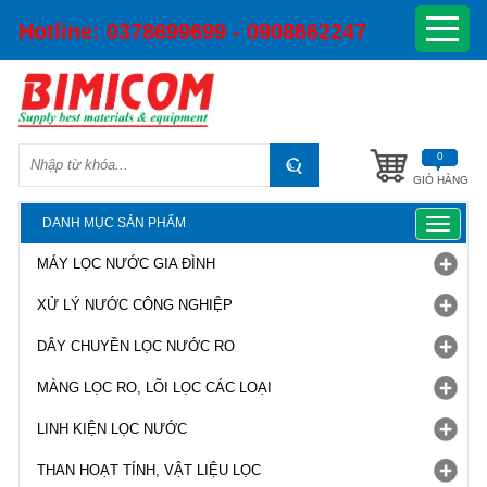
Hotline:
0378699699 - 0908662247
0
GIỎ HÀNG
DANH MỤC SẢN PHẨM
Toggle
navigat
MÁY LỌC NƯỚC GIA ĐÌNH
XỬ LÝ NƯỚC CÔNG NGHIỆP
DÂY CHUYỀN LỌC NƯỚC RO
MÀNG LỌC RO, LÕI LỌC CÁC LOẠI
LINH KIỆN LỌC NƯỚC
THAN HOẠT TÍNH, VẬT LIỆU LỌC