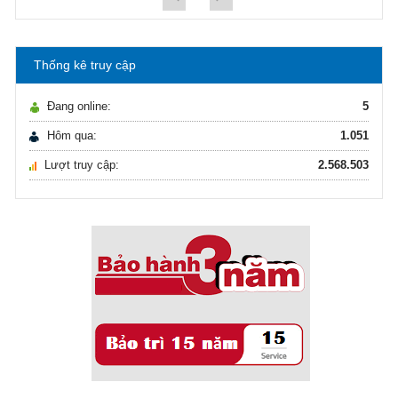
Hướng dẫn lựa chọn máy lọc nước Gia ...
Thống kê truy cập
Ô nhiễm nguồn nước và vấn đề sức khỏe
16/10/2021
Đang online:
5
Ô nhiễm nguồn nước và vấn đề sức khỏe
Hôm qua:
1.051
Lượt truy cập:
2.568.503
Sử dụng năng lượng mặt trời để xử lý ...
16/10/2021
Sử dụng năng lượng mặt trời để xử lý ...