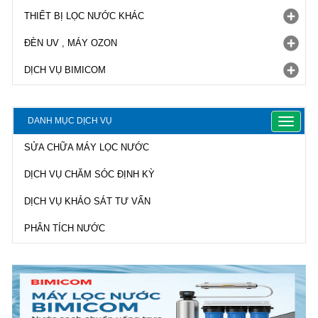
THIẾT BỊ LỌC NƯỚC KHÁC
ĐÈN UV , MÁY OZON
DỊCH VỤ BIMICOM
DANH MỤC DỊCH VỤ
Toggle
navigat
SỬA CHỮA MÁY LỌC NƯỚC
DỊCH VỤ CHĂM SÓC ĐỊNH KỲ
DỊCH VỤ KHẢO SÁT TƯ VẤN
PHÂN TÍCH NƯỚC