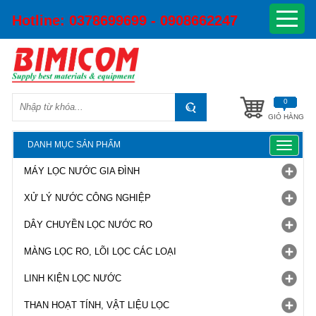
Hotline:
0378699699 - 0908662247
0
GIỎ HÀNG
DANH MỤC SẢN PHẨM
Toggle
navigat
MÁY LỌC NƯỚC GIA ĐÌNH
XỬ LÝ NƯỚC CÔNG NGHIỆP
DÂY CHUYỀN LỌC NƯỚC RO
MÀNG LỌC RO, LÕI LỌC CÁC LOẠI
LINH KIỆN LỌC NƯỚC
THAN HOẠT TÍNH, VẬT LIỆU LỌC