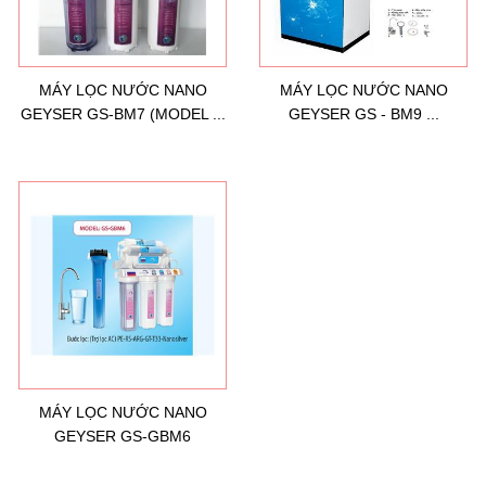
MÁY LỌC NƯỚC NANO
MÁY LỌC NƯỚC NANO
GEYSER GS-BM7 (MODEL ...
GEYSER GS - BM9 ...
Hướng dẫn lựa chọn máy lọc nước Gia ...
21/10/2021
Hướng dẫn lựa chọn máy lọc nước Gia ...
Ô nhiễm nguồn nước và vấn đề sức khỏe
16/10/2021
Ô nhiễm nguồn nước và vấn đề sức khỏe
MÁY LỌC NƯỚC NANO
GEYSER GS-GBM6
Sử dụng năng lượng mặt trời để xử lý ...