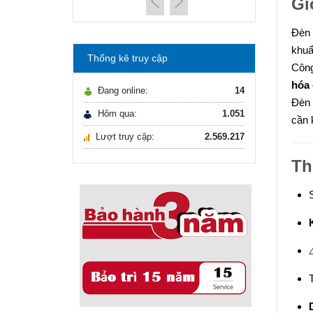
Gi
máy lọc nước Gia ...
21/10/2021
Hướng dẫn lựa chọn
Đèn 
máy lọc nước Gia ...
khuẩ
Thống kê truy cập
Ô nhiễm nguồn nước
Công
và vấn đề sức khỏe
hóa 
Đang online:
14
16/10/2021
Đèn
Ô nhiễm nguồn nước
Hôm qua:
1.051
và vấn đề sức khỏe
cần 
Lượt truy cập:
2.569.217
Sử dụng năng lượng
mặt trời để xử lý ...
Th
16/10/2021
Sử dụng năng lượng
mặt trời để xử lý ...