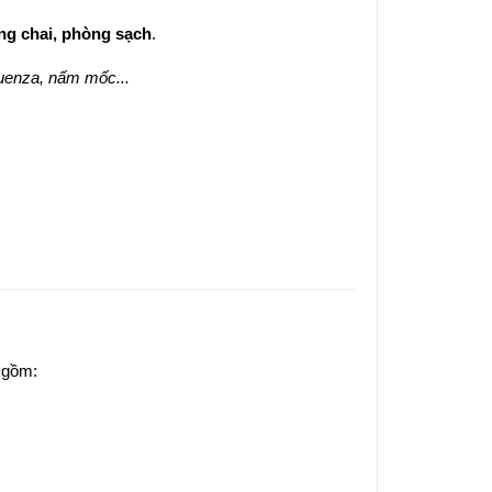
ng chai, phòng sạch
.
uenza, nấm mốc...
 gồm: