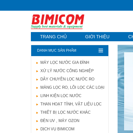
TRANG CHỦ
GIỚI THIỆU
C
DANH MỤC SẢN PHẨM
MÁY LỌC NƯỚC GIA ĐÌNH
Hướng dẫn lựa chọn
XỬ LÝ NƯỚC CÔNG NGHIỆP
máy lọc nước Gia ...
21/10/2021
DÂY CHUYỀN LỌC NƯỚC RO
Hướng dẫn lựa chọn
MÀNG LỌC RO, LÕI LỌC CÁC LOẠI
máy lọc nước Gia ...
LINH KIỆN LỌC NƯỚC
Ô nhiễm nguồn nước
và vấn đề sức khỏe
THAN HOẠT TÍNH, VẬT LIỆU LỌC
16/10/2021
THIẾT BỊ LỌC NƯỚC KHÁC
Ô nhiễm nguồn nước
ĐÈN UV , MÁY OZON
và vấn đề sức khỏe
DỊCH VỤ BIMICOM
Sử dụng năng lượng