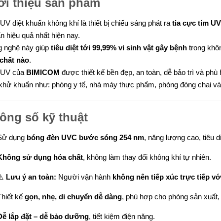
ới thiệu sản phẩm
UV diệt khuẩn không khí là thiết bị chiếu sáng phát ra
tia cực tím U
n hiệu quả nhất hiện nay.
 nghệ này giúp
tiêu diệt tới 99,99% vi sinh vật gây bệnh
trong khôn
chất nào
.
 UV của
BIMICOM
được thiết kế bền đẹp, an toàn, dễ bảo trì và phù
khử khuẩn như: phòng y tế, nhà máy thực phẩm, phòng đóng chai và
ông số kỹ thuật
Sử dụng
bóng đèn UVC bước sóng 254 nm
, năng lượng cao, tiêu d
Không sử dụng hóa chất
, không làm thay đổi không khí tự nhiên.
⚠️
Lưu ý an toàn:
Người vận hành
không nên tiếp xúc trực tiếp v
Thiết kế
gọn, nhẹ, di chuyển dễ dàng
, phù hợp cho phòng sản xuất,
Dễ lắp đặt – dễ bảo dưỡng
, tiết kiệm điện năng.