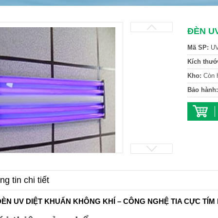
ĐÈN U
Mã SP:
U
Kích thướ
Kho:
Còn 
Bảo hành:
g tin chi tiết
ĐÈN UV DIỆT KHUẨN KHÔNG KHÍ – CÔNG NGHỆ TIA CỰC TÍM 