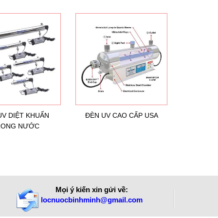
UV DIỆT KHUẨN
ĐÈN UV CAO CẤP USA
RONG NƯỚC
Mọi ý kiến xin gửi về:
locnuocbinhminh@gmail.com