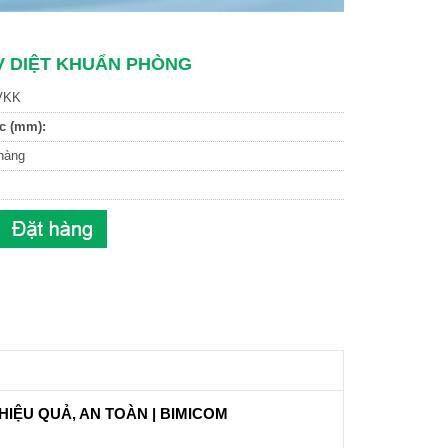
V DIỆT KHUẨN PHÒNG
VKK
c (mm):
hàng
HIỆU QUẢ, AN TOÀN | BIMICOM