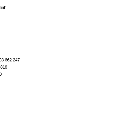
Minh
08 662 247
 818
9