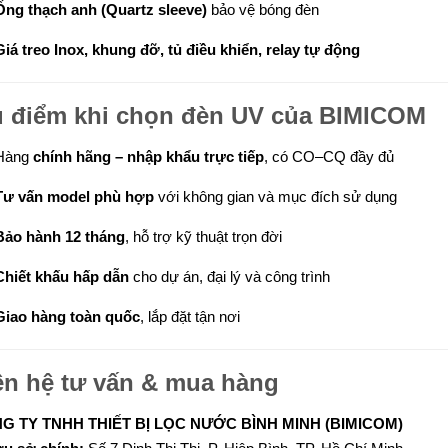
Ống thạch anh (Quartz sleeve)
bảo vệ bóng đèn
Giá treo Inox, khung đỡ, tủ điều khiển, relay tự động
 điểm khi chọn đèn UV của BIMICOM
Hàng
chính hãng – nhập khẩu trực tiếp
, có CO–CQ đầy đủ
Tư vấn model phù hợp
với không gian và mục đích sử dụng
Bảo hành 12 tháng
, hỗ trợ kỹ thuật trọn đời
Chiết khấu hấp dẫn
cho dự án, đại lý và công trình
Giao hàng toàn quốc
, lắp đặt tận nơi
ên hệ tư vấn & mua hàng
G TY TNHH THIẾT BỊ LỌC NƯỚC BÌNH MINH (BIMICOM)