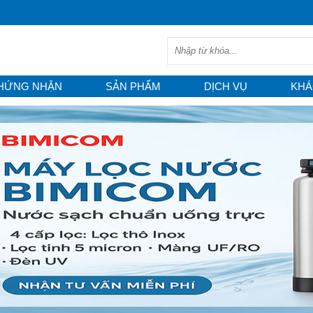
HỨNG NHẬN
SẢN PHẨM
DỊCH VỤ
KHÁ