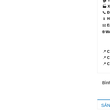
🏠
T
🏭
X
📞
Đ
📱
H
📧
E
🌐
We
📍
C
📍
C
📍
C
Bìn
SẢN