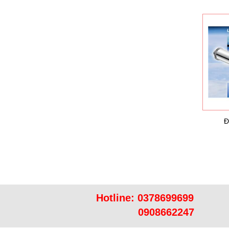
Đ
Hotline:
0378699699
0908662247