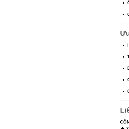
Ưu
Li
CÔN