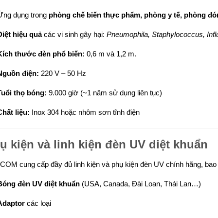
Ứng dụng trong
phòng chế biến thực phẩm, phòng y tế, phòng đó
Diệt hiệu quả
các vi sinh gây hại:
Pneumophila, Staphylococcus, Infl
Kích thước đèn phổ biến:
0,6 m và 1,2 m.
Nguồn điện:
220 V – 50 Hz
Tuổi thọ bóng:
9.000 giờ (~1 năm sử dụng liên tục)
Chất liệu:
Inox 304 hoặc nhôm sơn tĩnh điện
ụ kiện và linh kiện đèn UV diệt khuẩn
COM cung cấp đầy đủ linh kiện và phụ kiện đèn UV chính hãng, bao
Bóng đèn UV diệt khuẩn
(USA, Canada, Đài Loan, Thái Lan…)
Adaptor
các loại