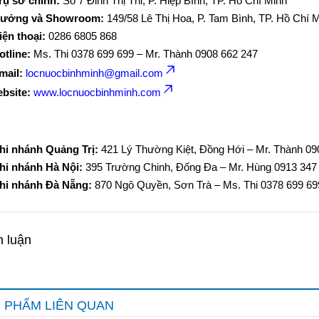
rụ sở chính:
Số 7 Đinh Thị Thi, P. Hiệp Bình, TP. Hồ Chí Minh
ưởng và Showroom:
149/58 Lê Thị Hoa, P. Tam Bình, TP. Hồ Chí 
iện thoại:
0286 6805 868
otline:
Ms. Thi 0378 699 699 – Mr. Thành 0908 662 247
mail:
locnuocbinhminh@gmail.com
bsite:
www.locnuocbinhminh.com
hi nhánh Quảng Trị:
421 Lý Thường Kiệt, Đồng Hới – Mr. Thành 09
hi nhánh Hà Nội:
395 Trường Chinh, Đống Đa – Mr. Hùng 0913 347
hi nhánh Đà Nẵng:
870 Ngô Quyền, Sơn Trà – Ms. Thi 0378 699 69
h luận
 PHẨM LIÊN QUAN