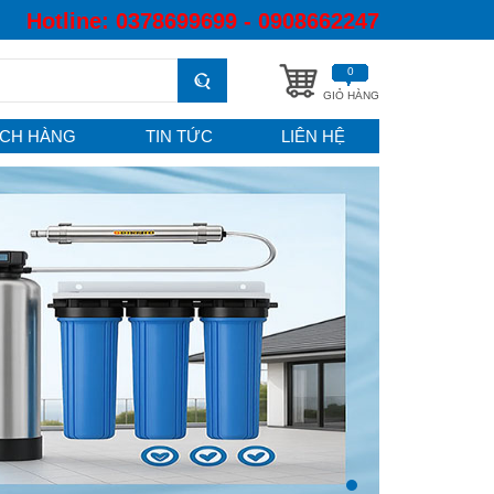
Hotline:
0378699699 - 0908662247
0
GIỎ HÀNG
CH HÀNG
TIN TỨC
LIÊN HỆ