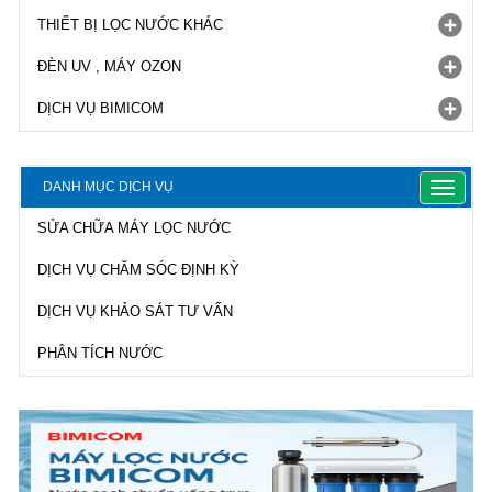
THIẾT BỊ LỌC NƯỚC KHÁC
ĐÈN UV , MÁY OZON
DỊCH VỤ BIMICOM
DANH MỤC DỊCH VỤ
Toggle
navigat
SỬA CHỮA MÁY LỌC NƯỚC
DỊCH VỤ CHĂM SÓC ĐỊNH KỲ
DỊCH VỤ KHẢO SÁT TƯ VẤN
PHÂN TÍCH NƯỚC