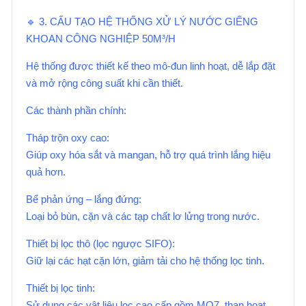
🔹 3. CẤU TẠO HỆ THỐNG XỬ LÝ NƯỚC GIẾNG
KHOAN CÔNG NGHIỆP 50M³/H
Hệ thống được thiết kế theo mô-đun linh hoạt, dễ lắp đặt
và mở rộng công suất khi cần thiết.
Các thành phần chính:
Tháp trộn oxy cao:
Giúp oxy hóa sắt và mangan, hỗ trợ quá trình lắng hiệu
quả hơn.
Bể phản ứng – lắng đứng:
Loại bỏ bùn, cặn và các tạp chất lơ lửng trong nước.
Thiết bị lọc thô (lọc ngược SIFO):
Giữ lại các hạt cặn lớn, giảm tải cho hệ thống lọc tinh.
Thiết bị lọc tinh:
Sử dụng các vật liệu lọc cao cấp gồm MQ7, than hoạt