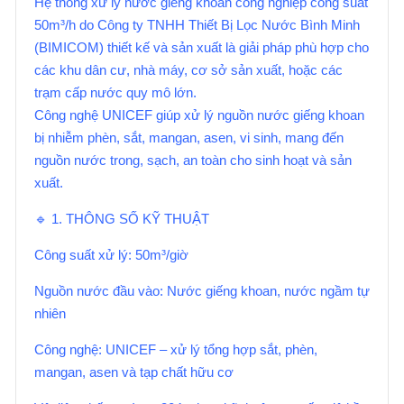
Hệ thống xử lý nước giếng khoan công nghiệp công suất
50m³/h do Công ty TNHH Thiết Bị Lọc Nước Bình Minh
(BIMICOM) thiết kế và sản xuất là giải pháp phù hợp cho
các khu dân cư, nhà máy, cơ sở sản xuất, hoặc các
trạm cấp nước quy mô lớn.
Công nghệ UNICEF giúp xử lý nguồn nước giếng khoan
bị nhiễm phèn, sắt, mangan, asen, vi sinh, mang đến
nguồn nước trong, sạch, an toàn cho sinh hoạt và sản
xuất.
🔹 1. THÔNG SỐ KỸ THUẬT
Công suất xử lý: 50m³/giờ
Nguồn nước đầu vào: Nước giếng khoan, nước ngầm tự
nhiên
Công nghệ: UNICEF – xử lý tổng hợp sắt, phèn,
mangan, asen và tạp chất hữu cơ