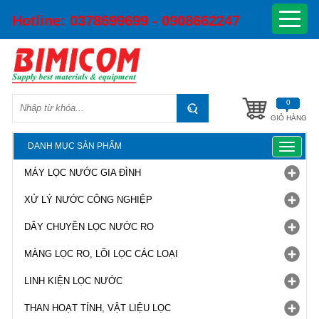
Hotline:
0378699699 - 0908662247
0
GIỎ HÀNG
DANH MỤC SẢN PHẨM
Toggle
navigat
MÁY LỌC NƯỚC GIA ĐÌNH
XỬ LÝ NƯỚC CÔNG NGHIỆP
DÂY CHUYỀN LỌC NƯỚC RO
MÀNG LỌC RO, LÕI LỌC CÁC LOẠI
LINH KIỆN LỌC NƯỚC
THAN HOẠT TÍNH, VẬT LIỆU LỌC