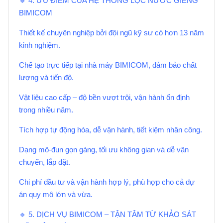
🔹 4. ƯU ĐIỂM CỦA HỆ THỐNG LỌC NƯỚC GIẾNG
BIMICOM
Thiết kế chuyên nghiệp bởi đội ngũ kỹ sư có hơn 13 năm
kinh nghiệm.
Chế tạo trực tiếp tại nhà máy BIMICOM, đảm bảo chất
lượng và tiến độ.
Vật liệu cao cấp – độ bền vượt trội, vận hành ổn định
trong nhiều năm.
Tích hợp tự động hóa, dễ vận hành, tiết kiệm nhân công.
Dạng mô-đun gọn gàng, tối ưu không gian và dễ vận
chuyển, lắp đặt.
Chi phí đầu tư và vận hành hợp lý, phù hợp cho cả dự
án quy mô lớn và vừa.
🔹 5. DỊCH VỤ BIMICOM – TẬN TÂM TỪ KHẢO SÁT