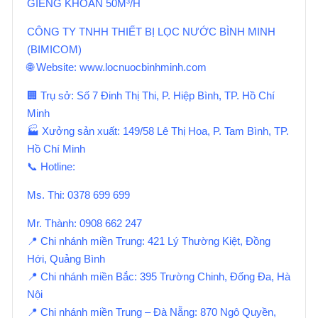
GIẾNG KHOAN 50M³/H
CÔNG TY TNHH THIẾT BỊ LỌC NƯỚC BÌNH MINH
(BIMICOM)
🌐 Website: www.locnuocbinhminh.com
🏢 Trụ sở: Số 7 Đinh Thị Thi, P. Hiệp Bình, TP. Hồ Chí
Minh
🏭 Xưởng sản xuất: 149/58 Lê Thị Hoa, P. Tam Bình, TP.
Hồ Chí Minh
📞 Hotline:
Ms. Thi: 0378 699 699
Mr. Thành: 0908 662 247
📍 Chi nhánh miền Trung: 421 Lý Thường Kiệt, Đồng
Hới, Quảng Bình
📍 Chi nhánh miền Bắc: 395 Trường Chinh, Đống Đa, Hà
Nội
📍 Chi nhánh miền Trung – Đà Nẵng: 870 Ngô Quyền,