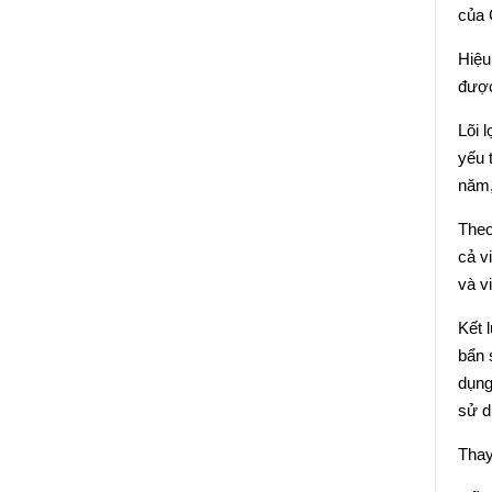
của 
Hiệu
được
Lõi 
yếu 
năm,
Theo
cả v
và vi
Kết 
bẩn 
dụng
sử d
Thay