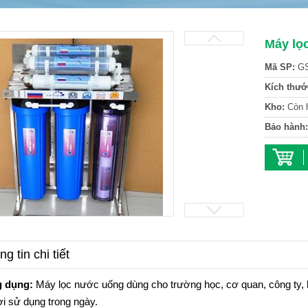
Máy lọ
Mã SP:
GS
Kích thướ
Kho:
Còn 
Bảo hành:
g tin chi tiết
 dụng:
Máy lọc nước uống dùng cho trường học, cơ quan, công ty, k
i sử dụng trong ngày.