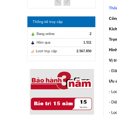
máy lọc nước Gia ...
21/10/2021
Thôn
Hướng dẫn lựa chọn
máy lọc nước Gia ...
Công
Thống kê truy cập
Ô nhiễm nguồn nước
Kích
và vấn đề sức khỏe
Đang online:
2
16/10/2021
Trọn
Ô nhiễm nguồn nước
Hôm qua:
1.511
và vấn đề sức khỏe
Hìn
Lượt truy cập:
2.567.850
Sử dụng năng lượng
mặt trời để xử lý ...
Vị tr
16/10/2021
Sử dụng năng lượng
- Đặ
mặt trời để xử lý ...
Ưu 
- Lọ
- Di
- Lọ