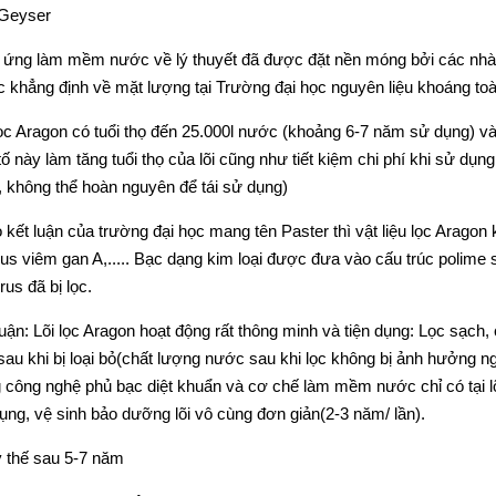
Geyser
 ứng làm mềm nước về lý thuyết đã được đặt nền móng bởi các nhà 
 khẳng định về mặt lượng tại Trường đại học nguyên liệu khoáng to
lọc Aragon có tuổi thọ đến 25.000l nước (khoảng 6-7 năm sử dụng) và
tố này làm tăng tuổi thọ của lõi cũng như tiết kiệm chi phí khi sử d
 không thể hoàn nguyên để tái sử dụng)
 kết luận của trường đại học mang tên Paster thì vật liệu lọc Aragon 
ius viêm gan A,..... Bạc dạng kim loại được đưa vào cấu trúc polime
rus đã bị lọc.
luận: Lõi lọc Aragon hoạt động rất thông minh và tiện dụng: Lọc sạch
sau khi bị loại bỏ(chất lượng nước sau khi lọc không bị ảnh hưởng ngay
 công nghệ phủ bạc diệt khuẩn và cơ chế làm mềm nước chỉ có tại lõi 
ụng, vệ sinh bảo dưỡng lõi vô cùng đơn giản(2-3 năm/ lần).
 thế sau 5-7 năm