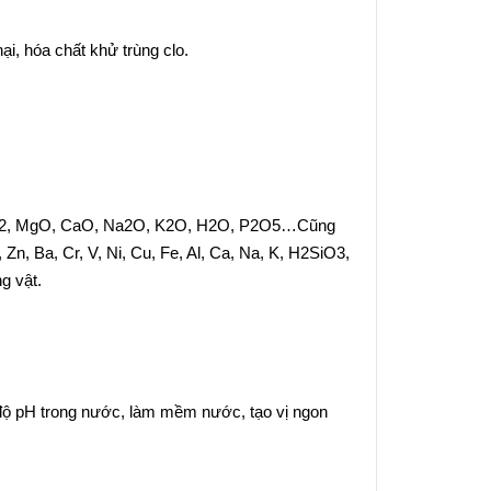
, hóa chất khử trùng clo.
 MnO2, MgO, CaO, Na2O, K2O, H2O, P2O5…Cũng
Zn, Ba, Cr, V, Ni, Cu, Fe, Al, Ca, Na, K, H2SiO3,
g vật.
g độ pH trong nước, làm mềm nước, tạo vị ngon