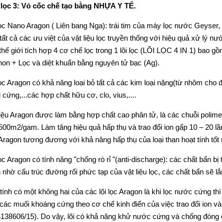
lọc 3: Vỏ cốc chế tạo bằng NHỰA Y TẾ.
lọc Nano Aragon ( Liên bang Nga): trái tim của máy lọc nước Geyser, k
tất cả các ưu việt của vật liệu lọc truyền thống với hiệu quả xử lý nướ
 thế giới tích hợp 4 cơ chế lọc trong 1 lõi lọc (LÕI LỌC 4 IN 1) bao 
Inon + Lọc và diệt khuẩn bằng nguyên tử bạc (Ag).
lọc Aragon có khả năng loại bỏ tất cả các kim loại nặng(từ nhôm cho 
 cứng,...các hợp chất hữu cơ, clo, vius,....
liệu Aragon được làm bằng hợp chất cao phân tử, là các chuỗi polime d
500m2/gam. Làm tăng hiệu quả hấp thụ và trao đổi ion gấp 10 – 20 lần
Aragon tương đương với khả năng hấp thụ của loại than hoạt tính tốt 
lọc Aragon có tính năng "chống rò rỉ "(anti-discharge): các chất bẩn 
 nhờ cấu trúc đường rối phức tạp của vật liệu lọc, các chất bẩn sẽ 
tính có một không hai của các lõi lọc Aragon là khi lọc nước cứng th
các muối khoáng cứng theo cơ chế kinh điển của việc trao đổi ion 
138606/15). Do vậy, lõi có khả năng khử nước cứng và chống đóng cặn