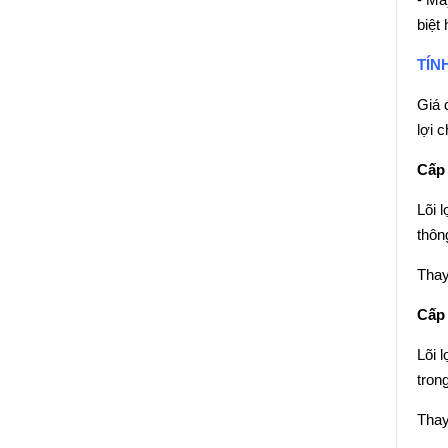
biệt
TÍN
Giá 
lợi 
Cấp 
Lõi 
thôn
Thay
Cấp 
Lõi 
tron
Thay