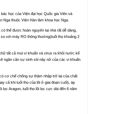
bác học của Viện đại học Quốc gia Viên và
àn Nga thuộc Viện Hàn lâm khoa học Nga.
 có thể được hoàn nguyên tại nhà rất dễ dàng,
ụng so với máy RO thông thường(tuổi thọ khoảng 2
khử tất cả mọi vi khuẩn và virus ra khỏi nước kể
 sẽ ngăn cản sự sinh sôi nảy nở của các vi khuẩn
, có cơ chế chống sự thâm nhập trở lại của chất
 cả khi tuổi thọ của lõi ở giai đoạn cuối), áp
lọc Aragon, tuổi thọ lõi lọc cực dài đến 6 năm