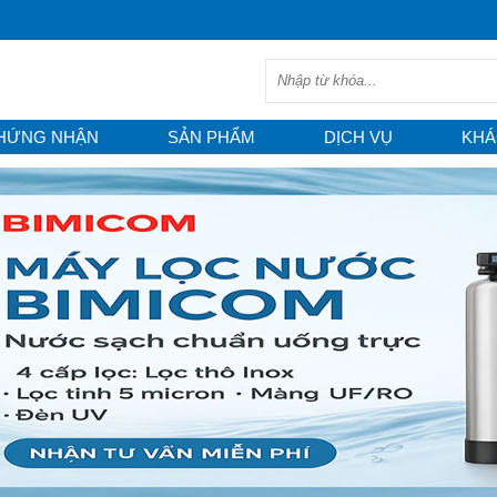
HỨNG NHẬN
SẢN PHẨM
DỊCH VỤ
KHÁ