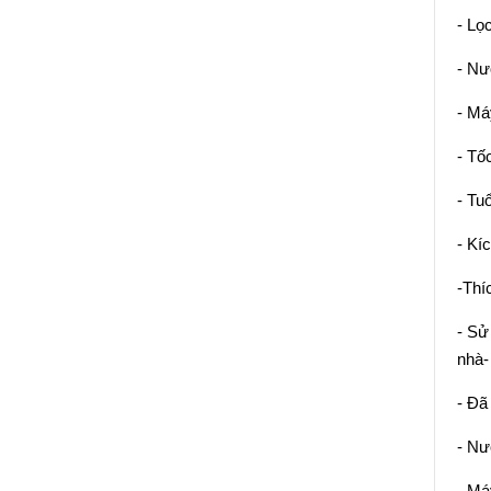
- Lọ
- Nư
- Má
- Tố
- Tu
- Kí
-Thí
- Sử
nhà-
- Đã
- Nư
- Má