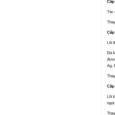
Cấp 
Tác 
Thay
Cấp 
Lõi 
Đá M
được
Ag, 
Thay
Cấp 
Lõi 
ngọt
Thay