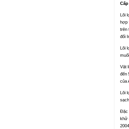
Cấp 
Lõi 
hợp 
trên
đổi 
Lõi 
muối
Vật 
đến 
của 
Lõi 
sạch
Đặc 
khử 
2004