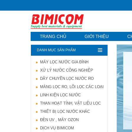
TRANG CHỦ
GIỚI THIỆU
C
DANH MỤC SẢN PHẨM
MÁY LỌC NƯỚC GIA ĐÌNH
Hướng dẫn lựa chọn
XỬ LÝ NƯỚC CÔNG NGHIỆP
máy lọc nước Gia ...
21/10/2021
DÂY CHUYỀN LỌC NƯỚC RO
Hướng dẫn lựa chọn
MÀNG LỌC RO, LÕI LỌC CÁC LOẠI
máy lọc nước Gia ...
LINH KIỆN LỌC NƯỚC
Ô nhiễm nguồn nước
và vấn đề sức khỏe
THAN HOẠT TÍNH, VẬT LIỆU LỌC
16/10/2021
THIẾT BỊ LỌC NƯỚC KHÁC
Ô nhiễm nguồn nước
ĐÈN UV , MÁY OZON
và vấn đề sức khỏe
DỊCH VỤ BIMICOM
Sử dụng năng lượng