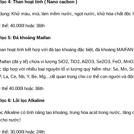
lọc 4: Than hoạt tính ( Nano cacbon )
dụng: Khử màu, mùi, làm mềm nước, ngọt nước, khử hóa chất độc hại
 thế: 40.000l hoặc 36th
lọc 5: Đá khoáng Maifan
than hoạt tính kết hợp với đá tạo khoáng đặc biệt, đá khoáng MAIFAN
aifan (đá y tế) chứa vi lượng SiO2, TiO2, Al2O3, Se2O3, FeO,
 tập hợp với nhiều loại nguyên tố vi lượng quý hiếm như: Se, Mn, Sr, 
P, La, Ce, Nb, Y, Be, Mg…rất quan trọng cho cơ thể con người và độn
 thế 40.000l hoặc 36th
lọc 6: Lõi lọc Alkaline
lọc Alkaline có tính năng tạo khoáng, trung hòa acid trong nước, tăn
 cho nước!
 thế: 30.000l hoặc 24th