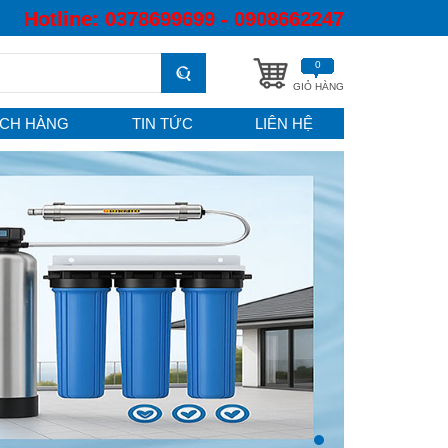
Hotline:
0378699699 - 0908662247
0
GIỎ HÀNG
CH HÀNG
TIN TỨC
LIÊN HỆ