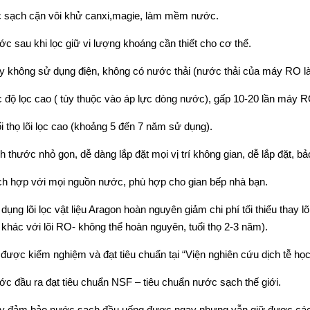
c sạch cặn vôi khử canxi,magie, làm mềm nước.
ớc sau khi lọc giữ vi lượng khoáng cần thiết cho cơ thể.
y không sử dụng điện, không có nước thải (nước thải của máy RO l
c độ lọc cao ( tùy thuộc vào áp lực dòng nước), gấp 10-20 lần máy 
ổi thọ lõi lọc cao (khoảng 5 đến 7 năm sử dụng).
ch thước nhỏ gọn, dễ dàng lắp đặt mọi vị trí không gian, dễ lắp đặt, b
ch hợp với mọi nguồn nước, phù hợp cho gian bếp nhà bạn.
 dụng lõi lọc vật liệu Aragon hoàn nguyên giảm chi phí tối thiểu thay l
 khác với lõi RO- không thể hoàn nguyên, tuổi thọ 2-3 năm).
 được kiểm nghiệm và đạt tiêu chuẩn tại “Viện nghiên cứu dịch tễ học
ớc đầu ra đạt tiêu chuẩn NSF – tiêu chuẩn nước sạch thế giới.
y đảm bảo nước sạch đầu uống được ngay nhưng vẫn giữ được các k