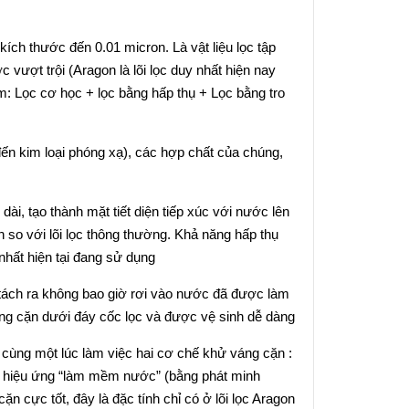
ích thước đến 0.01 micron. Là vật liệu lọc tập
c vượt trội (Aragon là lõi lọc duy nhất hiện nay
gồm: Lọc cơ học + lọc bằng hấp thụ + Lọc bằng tro
đến kim loại phóng xạ), các hợp chất của chúng,
ài, tạo thành mặt tiết diện tiếp xúc với nước lên
 so với lõi lọc thông thường. Khả năng hấp thụ
nhất hiện tại đang sử dụng
bị tách ra không bao giờ rơi vào nước đã được làm
lắng cặn dưới đáy cốc lọc và được vệ sinh dễ dàng
ì cùng một lúc làm việc hai cơ chế khử váng cặn :
và hiệu ứng “làm mềm nước” (bằng phát minh
 cực tốt, đây là đặc tính chỉ có ở lõi lọc Aragon