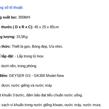
g số kĩ thuật:
 suất lọc:
300lit/H
 thước ( D x R x C):
45 x 25 x 85cm
g lượng:
15,5Kg
h thức:
Thiết bị gọn, Bóng đẹp, Ưa nhìn.
í lắp đặt
: - Lắp trong tủ Inox
t dưới nền, trong phòng
điểm:
GEYSER GS - GK300 Model New
c được nước giếng và nước máy
ệt khuẩn 3 bước, đảm bảo đạt tiểu chuẩn nước uống.
c sạch vi khuẩn trong nước giếng khoan, nước máy, nước mưa.