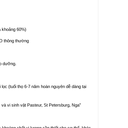
à khoảng 60%)
RO thông thường
ảo dưỡng.
õi lọc (tuổi thọ 6-7 năm hoàn nguyên dễ dàng tại
 và vi sinh vật Pasteur, St Petersburg, Nga”
hoáng chất vi lượng cần thiết cho cơ thể, khác