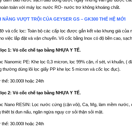
 hoàn toàn với máy lọc nước RO- nước trơ không khoáng chất.
H NĂNG VƯỢT TRỘI CỦA GEYSER GS – GK300 THẾ HỆ MỚI
đỡ và cốc lọc: Toàn bộ các cấp lọc được gắn kết vào khung giá của 
cho việc lắp đặt và vận chuyển. Vỏ cốc bằng Inox có độ bền cao, sạch, 
lọc 1: Vỏ cốc chế tạo bằng NHỰA Y TẾ.
lọc Nanomic PE: Khe lọc 0,3 micron, lọc 99% cặn, rỉ sét, vi khuẩn, 
g thường dùng lõi lọc giấy PP khe lọc 5 micron và cốc lọc đục).
 thế: 30.000l hoặc 24th
lọc 2: Vỏ cốc chế tạo bằng NHỰA Y TẾ.
lọc Nano RESIN: Lọc nước cứng (cặn vôi), Ca, Mg, làm mềm nước, 
g thiêt bị đun nấu, ngăn ngừa nguy cơ sỏi thận sỏi mật.
 thế: 30.000l hoặc 24th