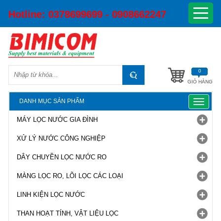
Hotline:
0378699699 - 0908662247
0
GIỎ HÀNG
DANH MỤC SẢN PHẨM
Toggle
navigat
MÁY LỌC NƯỚC GIA ĐÌNH
XỬ LÝ NƯỚC CÔNG NGHIỆP
DÂY CHUYỀN LỌC NƯỚC RO
MÀNG LỌC RO, LÕI LỌC CÁC LOẠI
LINH KIỆN LỌC NƯỚC
THAN HOẠT TÍNH, VẬT LIỆU LỌC