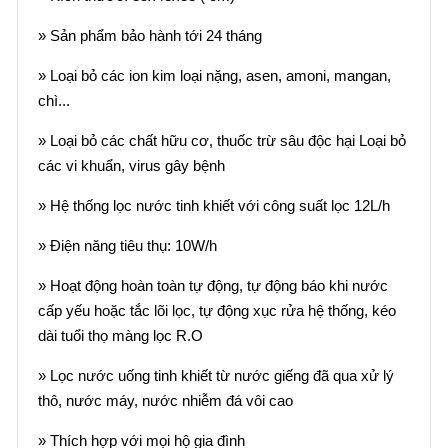
» Sản phẩm bảo hành tới 24 tháng
» Loại bỏ các ion kim loại nặng, asen, amoni, mangan,
chì...
» Loại bỏ các chất hữu cơ, thuốc trừ sâu độc hại Loại bỏ
các vi khuẩn, virus gây bệnh
» Hệ thống lọc nước tinh khiết với công suất lọc 12L/h
» Điện năng tiêu thụ: 10W/h
» Hoạt động hoàn toàn tự động, tự động báo khi nước
cấp yếu hoặc tắc lõi lọc, tự động xục rửa hệ thống, kéo
dài tuổi thọ màng lọc R.O
» Lọc nước uống tinh khiết từ nước giếng đã qua xử lý
thô, nước máy, nước nhiễm đá vôi cao
» Thích hợp với mọi hộ gia đình