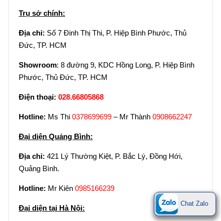
Trụ sở chính:
Địa chỉ:
Số 7 Đinh Thị Thi, P. Hiệp Bình Phước, Thủ
Đức, TP. HCM
Showroom
: 8 đường 9, KDC Hồng Long, P. Hiệp Bình
Phước, Thủ Đức, TP. HCM
Điện thoại:
028.66805868
Hotline:
Ms Thi
0378699699
– Mr Thành
0908662247
Đại diện Quảng Bình:
Địa chỉ:
421 Lý Thường Kiệt, P. Bắc Lý, Đồng Hới,
Quảng Bình.
Hotline:
Mr Kiên
0985166239
Chat Zalo
Đại diện tại Hà Nội: