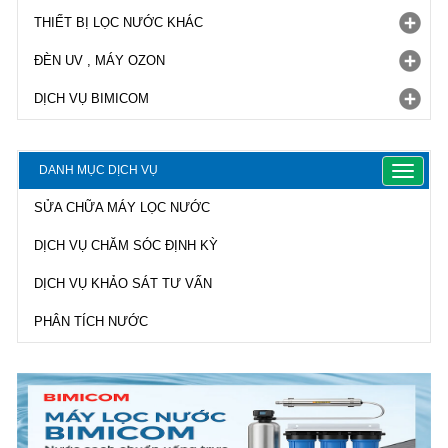
THIẾT BỊ LỌC NƯỚC KHÁC
ĐÈN UV , MÁY OZON
DỊCH VỤ BIMICOM
DANH MỤC DỊCH VỤ
Toggle
navigat
SỬA CHỮA MÁY LỌC NƯỚC
DỊCH VỤ CHĂM SÓC ĐỊNH KỲ
DỊCH VỤ KHẢO SÁT TƯ VẤN
PHÂN TÍCH NƯỚC