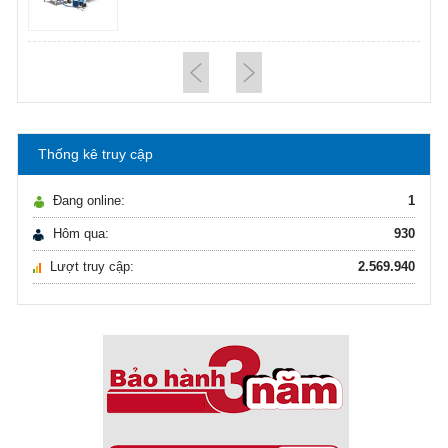
Hướng dẫn lựa chọn máy lọc nước Gia ...
21/10/2021
Hướng dẫn lựa chọn máy lọc nước Gia ...
Thống kê truy cập
Ô nhiễm nguồn nước và vấn đề sức khỏe
16/10/2021
Đang online:
1
Ô nhiễm nguồn nước và vấn đề sức khỏe
Hôm qua:
930
Lượt truy cập:
2.569.940
Sử dụng năng lượng mặt trời để xử lý ...
16/10/2021
Sử dụng năng lượng mặt trời để xử lý ...