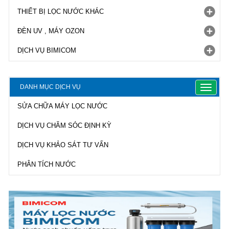
THIẾT BỊ LỌC NƯỚC KHÁC
ĐÈN UV , MÁY OZON
DỊCH VỤ BIMICOM
DANH MỤC DỊCH VỤ
Toggle
navigat
SỬA CHỮA MÁY LỌC NƯỚC
DỊCH VỤ CHĂM SÓC ĐỊNH KỲ
DỊCH VỤ KHẢO SÁT TƯ VẤN
PHÂN TÍCH NƯỚC