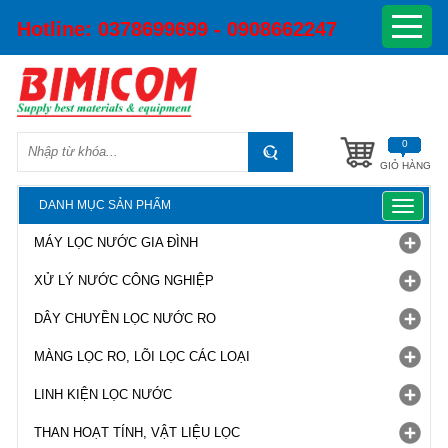
Hotline:
0378699699 - 0908662247
0
GIỎ HÀNG
DANH MỤC SẢN PHẨM
Toggle
navigat
MÁY LỌC NƯỚC GIA ĐÌNH
XỬ LÝ NƯỚC CÔNG NGHIỆP
DÂY CHUYỀN LỌC NƯỚC RO
MÀNG LỌC RO, LÕI LỌC CÁC LOẠI
LINH KIỆN LỌC NƯỚC
THAN HOẠT TÍNH, VẬT LIỆU LỌC