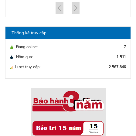
Hướng dẫn lựa chọn máy lọc nước Gia ...
21/10/2021
Hướng dẫn lựa chọn máy lọc nước Gia ...
Thống kê truy cập
Ô nhiễm nguồn nước và vấn đề sức khỏe
16/10/2021
Đang online:
7
Ô nhiễm nguồn nước và vấn đề sức khỏe
Hôm qua:
1.511
Lượt truy cập:
2.567.846
Sử dụng năng lượng mặt trời để xử lý ...
16/10/2021
Sử dụng năng lượng mặt trời để xử lý ...