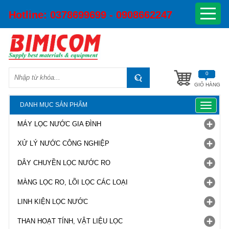
Hotline:
0378699699 - 0908662247
0
GIỎ HÀNG
DANH MỤC SẢN PHẨM
Toggle
navigat
MÁY LỌC NƯỚC GIA ĐÌNH
XỬ LÝ NƯỚC CÔNG NGHIỆP
DÂY CHUYỀN LỌC NƯỚC RO
MÀNG LỌC RO, LÕI LỌC CÁC LOẠI
LINH KIỆN LỌC NƯỚC
THAN HOẠT TÍNH, VẬT LIỆU LỌC