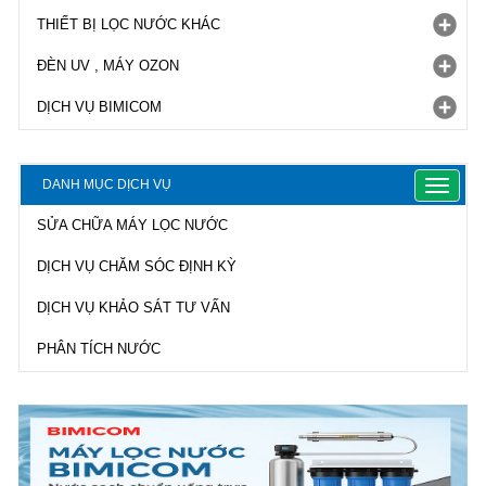
THIẾT BỊ LỌC NƯỚC KHÁC
ĐÈN UV , MÁY OZON
DỊCH VỤ BIMICOM
DANH MỤC DỊCH VỤ
Toggle
navigat
SỬA CHỮA MÁY LỌC NƯỚC
DỊCH VỤ CHĂM SÓC ĐỊNH KỲ
DỊCH VỤ KHẢO SÁT TƯ VẤN
PHÂN TÍCH NƯỚC