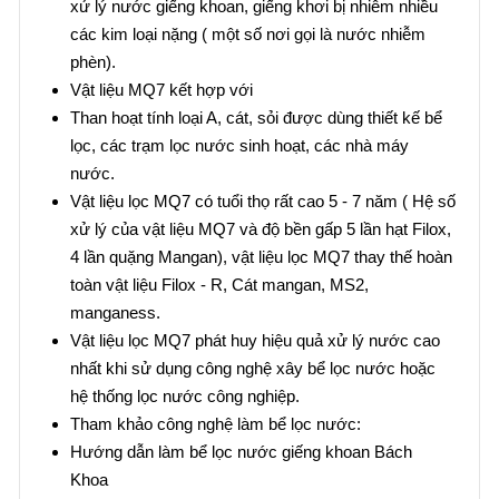
xử lý nước giếng khoan, giếng khơi bị nhiễm nhiều
các kim loại nặng ( một số nơi gọi là nước nhiễm
phèn).
Vật liệu MQ7 kết hợp với
Than hoạt tính loại A, cát, sỏi được dùng thiết kế bể
lọc, các trạm lọc nước sinh hoạt, các nhà máy
nước.
Vật liệu lọc MQ7 có tuổi thọ rất cao 5 - 7 năm ( Hệ số
xử lý của vật liệu MQ7 và độ bền gấp 5 lần hạt Filox,
4 lần quặng Mangan), vật liệu lọc MQ7 thay thế hoàn
toàn vật liệu Filox - R, Cát mangan, MS2,
manganess.
Vật liệu lọc MQ7 phát huy hiệu quả xử lý nước cao
nhất khi sử dụng công nghệ xây bể lọc nước hoặc
hệ thống lọc nước công nghiệp.
Tham khảo công nghệ làm bể lọc nước:
Hướng dẫn làm bể lọc nước giếng khoan Bách
Khoa