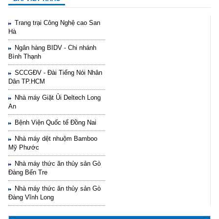
Trang trại Công Nghệ cao San
Hà
Ngân hàng BIDV - Chi nhánh
Bình Thạnh
SCCGĐV - Đài Tiếng Nói Nhân
Dân TP.HCM
Hướng dẫn lựa chọn máy lọc nước Gia ...
Nhà máy Giặt Ủi Deltech Long
21/10/2021
An
Hướng dẫn lựa chọn máy lọc nước Gia ...
Bệnh Viện Quốc tế Đồng Nai
Nhà máy dệt nhuộm Bamboo
Ô nhiễm nguồn nước và vấn đề sức khỏe
Mỹ Phước
16/10/2021
Ô nhiễm nguồn nước và vấn đề sức khỏe
Nhà máy thức ăn thủy sản Gò
Đàng Bến Tre
Nhà máy thức ăn thủy sản Gò
Sử dụng năng lượng mặt trời để xử lý ...
Đàng Vĩnh Long
16/10/2021
Sử dụng năng lượng mặt trời để xử lý ...