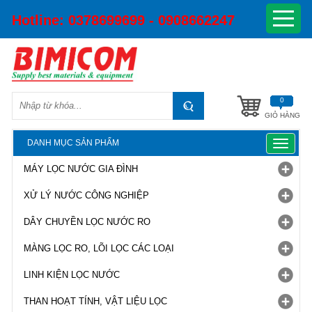
Hotline:
0378699699 - 0908662247
0
GIỎ HÀNG
DANH MỤC SẢN PHẨM
Toggle
navigat
MÁY LỌC NƯỚC GIA ĐÌNH
XỬ LÝ NƯỚC CÔNG NGHIỆP
DÂY CHUYỀN LỌC NƯỚC RO
MÀNG LỌC RO, LÕI LỌC CÁC LOẠI
LINH KIỆN LỌC NƯỚC
THAN HOẠT TÍNH, VẬT LIỆU LỌC