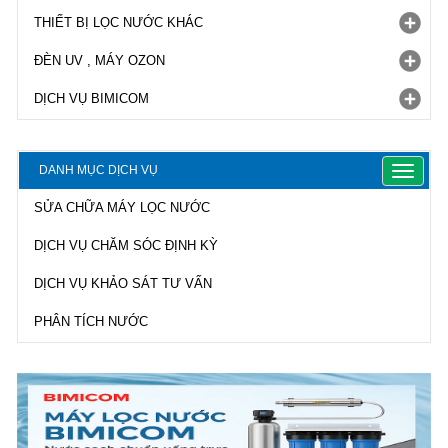
THIẾT BỊ LỌC NƯỚC KHÁC
ĐÈN UV , MÁY OZON
DỊCH VỤ BIMICOM
DANH MỤC DỊCH VỤ
Toggle
navigat
SỬA CHỮA MÁY LỌC NƯỚC
DỊCH VỤ CHĂM SÓC ĐỊNH KỲ
DỊCH VỤ KHẢO SÁT TƯ VẤN
PHÂN TÍCH NƯỚC