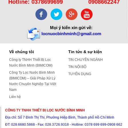
Hotline:
0378699699
0908662247
Mọi ý kiến xin gửi về:
locnuocbinhminh@gmail.com
Về chúng tôi
Tin tức & sự kiện
Công ty TNHH Thiết Bị Lọc
TIN CHUYÊN NGÀNH
Nước Bình Minh (BIMICOM)
TIN NỘI BỘ
Công Ty Lọc Nước Bình Minh
TUYỂN DỤNG
(BIMICOM) – Giải Pháp Xử Lý
Nước Chuyên Nghiệp Tại Việt
Nam
Liên hệ
CÔNG TY TNHH THIẾT BỊ LỌC NƯỚC BÌNH MINH
Địa chỉ: S
ố 7 Đinh Thị Thi, Phường Hiệp Bình, Thành phố Hồ Chí Minh
ĐT:
028.6680.5868 - Fax: 028.3726.9318 -
Hotline: 0378 699 699-0908 662