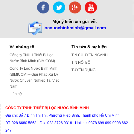
Mọi ý kiến xin gửi về:
locnuocbinhminh@gmail.com
Về chúng tôi
Tin tức & sự kiện
Công ty TNHH Thiết Bị Lọc
TIN CHUYÊN NGÀNH
Nước Bình Minh (BIMICOM)
TIN NỘI BỘ
Công Ty Lọc Nước Bình Minh
TUYỂN DỤNG
(BIMICOM) – Giải Pháp Xử Lý
Nước Chuyên Nghiệp Tại Việt
Nam
Liên hệ
CÔNG TY TNHH THIẾT BỊ LỌC NƯỚC BÌNH MINH
Địa chỉ: S
ố 7 Đinh Thị Thi, Phường Hiệp Bình, Thành phố Hồ Chí Minh
ĐT:
028.6680.5868 - Fax: 028.3726.9318 -
Hotline: 0378 699 699-0908 662
247