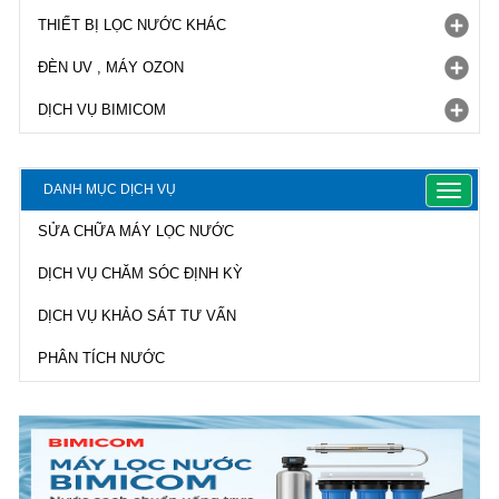
THIẾT BỊ LỌC NƯỚC KHÁC
ĐÈN UV , MÁY OZON
DỊCH VỤ BIMICOM
DANH MỤC DỊCH VỤ
Toggle
navigat
SỬA CHỮA MÁY LỌC NƯỚC
DỊCH VỤ CHĂM SÓC ĐỊNH KỲ
DỊCH VỤ KHẢO SÁT TƯ VẤN
PHÂN TÍCH NƯỚC