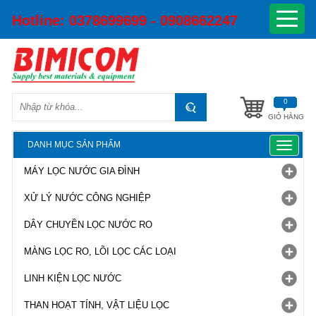
Hotline:
0378699699 - 0908662247
0
GIỎ HÀNG
DANH MỤC SẢN PHẨM
Toggle
navigat
MÁY LỌC NƯỚC GIA ĐÌNH
XỬ LÝ NƯỚC CÔNG NGHIỆP
DÂY CHUYỀN LỌC NƯỚC RO
MÀNG LỌC RO, LÕI LỌC CÁC LOẠI
LINH KIỆN LỌC NƯỚC
THAN HOẠT TÍNH, VẬT LIỆU LỌC