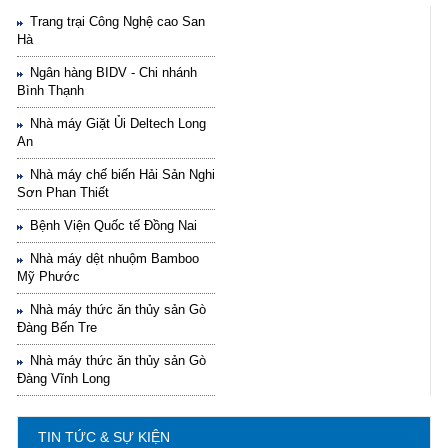
Trang trại Công Nghệ cao San
Hà
Ngân hàng BIDV - Chi nhánh
Bình Thạnh
Nhà máy Giặt Ủi Deltech Long
An
Hướng dẫn lựa chọn máy lọc nước Gia ...
Nhà máy chế biến Hải Sản Nghi
21/10/2021
Sơn Phan Thiết
Hướng dẫn lựa chọn máy lọc nước Gia ...
Bệnh Viện Quốc tế Đồng Nai
Nhà máy dệt nhuộm Bamboo
Ô nhiễm nguồn nước và vấn đề sức khỏe
Mỹ Phước
16/10/2021
Ô nhiễm nguồn nước và vấn đề sức khỏe
Nhà máy thức ăn thủy sản Gò
Đàng Bến Tre
Nhà máy thức ăn thủy sản Gò
Sử dụng năng lượng mặt trời để xử lý ...
Đàng Vĩnh Long
16/10/2021
Sử dụng năng lượng mặt trời để xử lý ...
TIN TỨC & SỰ KIỆN