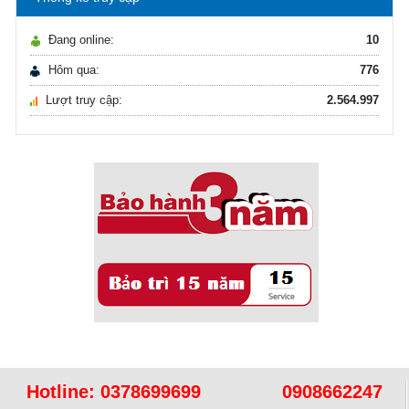
Ô nhiễm nguồn nước và vấn đề sức khỏe
16/10/2021
Đang online:
10
Ô nhiễm nguồn nước và vấn đề sức khỏe
Hôm qua:
776
Lượt truy cập:
2.564.997
Sử dụng năng lượng mặt trời để xử lý ...
16/10/2021
Sử dụng năng lượng mặt trời để xử lý ...
Hotline:
0378699699
0908662247