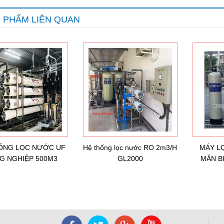
 PHẨM LIÊN QUAN
ỐNG LỌC NƯỚC UF
Hệ thống lọc nước RO 2m3/H
MÁY L
G NGHIỆP 500M3
GL2000
MĂN B