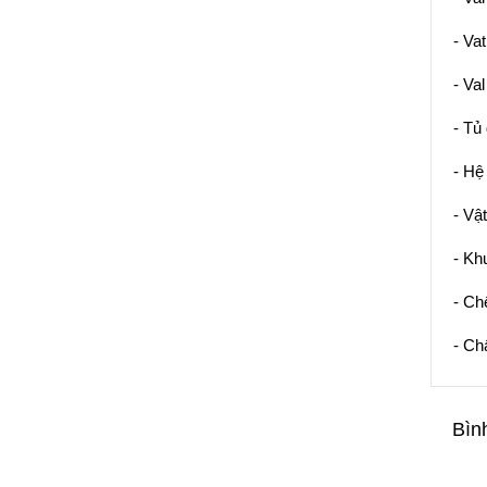
- Vat
- Va
- Tủ 
- Hệ 
- Vật
- Kh
- Ch
- Ch
Bìn