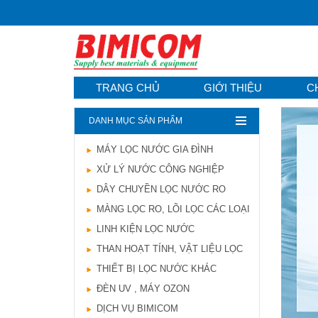
TRANG CHỦ
GIỚI THIỆU
C
DANH MỤC SẢN PHẨM
MÁY LỌC NƯỚC GIA ĐÌNH
Hướng dẫn lựa chọn
XỬ LÝ NƯỚC CÔNG NGHIỆP
máy lọc nước Gia ...
21/10/2021
DÂY CHUYỀN LỌC NƯỚC RO
Hướng dẫn lựa chọn
MÀNG LỌC RO, LÕI LỌC CÁC LOẠI
máy lọc nước Gia ...
LINH KIỆN LỌC NƯỚC
Ô nhiễm nguồn nước
và vấn đề sức khỏe
THAN HOẠT TÍNH, VẬT LIỆU LỌC
16/10/2021
THIẾT BỊ LỌC NƯỚC KHÁC
Ô nhiễm nguồn nước
ĐÈN UV , MÁY OZON
và vấn đề sức khỏe
DỊCH VỤ BIMICOM
Sử dụng năng lượng