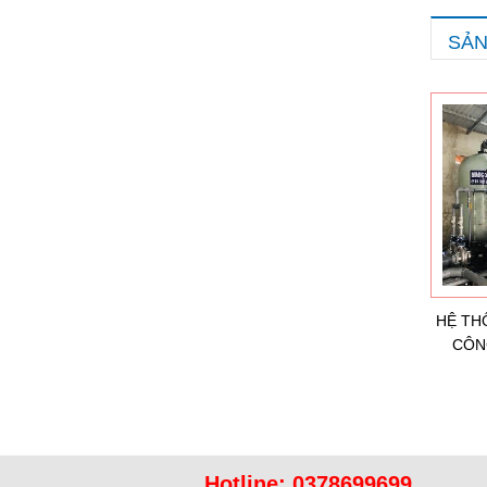
SẢN
HỆ TH
CÔN
Hotline:
0378699699