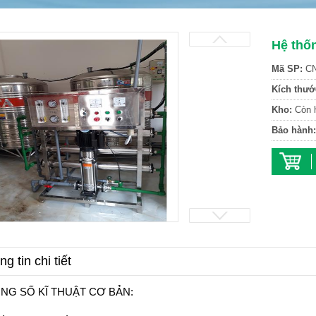
Hệ thố
Mã SP:
CN
Kích thướ
Kho:
Còn 
Bảo hành:
g tin chi tiết
NG SỐ KĨ THUẬT CƠ BẢN: