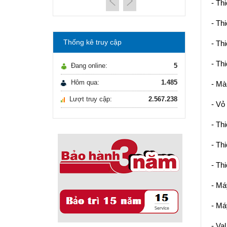
máy lọc nước Gia ...
- Thi
21/10/2021
Hướng dẫn lựa chọn
- Thi
máy lọc nước Gia ...
Thống kê truy cập
- Thi
Ô nhiễm nguồn nước
và vấn đề sức khỏe
- Thi
Đang online:
5
16/10/2021
Ô nhiễm nguồn nước
Hôm qua:
1.485
- Mà
và vấn đề sức khỏe
Lượt truy cập:
2.567.238
- Vỏ
Sử dụng năng lượng
mặt trời để xử lý ...
16/10/2021
- Th
Sử dụng năng lượng
mặt trời để xử lý ...
- Thi
- Thi
- Má
- Má
- Va