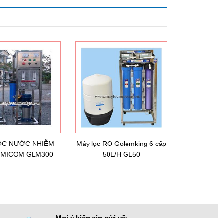
ỌC NƯỚC NHIỄM
Máy lọc RO Golemking 6 cấp
IMICOM GLM300
50L/H GL50
Mọi ý kiến xin gửi về: