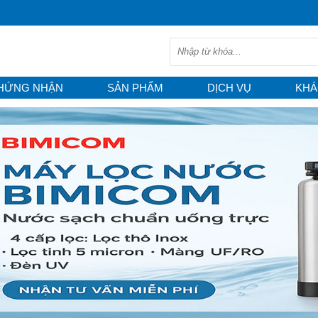
HỨNG NHẬN
SẢN PHẨM
DỊCH VỤ
KHÁ