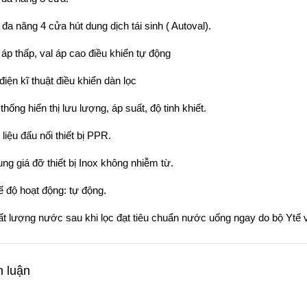
 đa năng 4 cửa hút dung dịch tái sinh ( Autoval).
l áp thấp, val áp cao điều khiển tự động
điện kĩ thuật điều khiển dàn lọc
thống hiển thị lưu lượng, áp suất, độ tinh khiết.
 liệu đấu nối thiết bị PPR.
ung giá đỡ thiết bị Inox không nhiễm từ.
ế độ hoạt động: tự động.
ất lượng nước sau khi lọc đạt tiêu chuẩn nước uống ngay do bộ Ytế
h luận