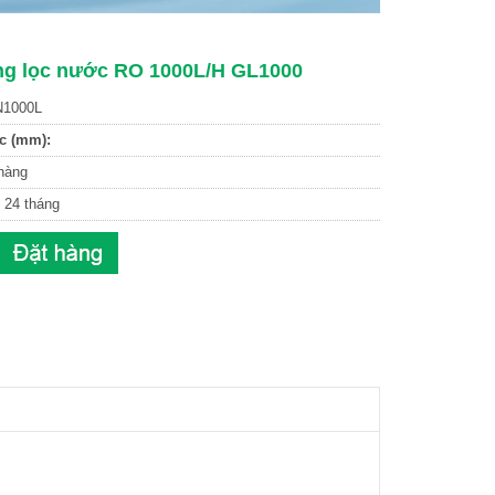
ng lọc nước RO 1000L/H GL1000
1000L
c (mm):
hàng
24 tháng