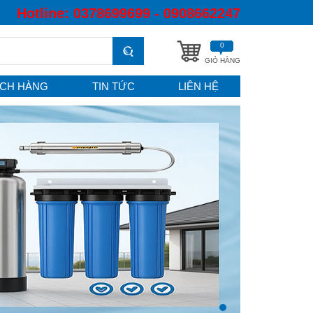
Hotline:
0378699699 - 0908662247
0
GIỎ HÀNG
CH HÀNG
TIN TỨC
LIÊN HỆ