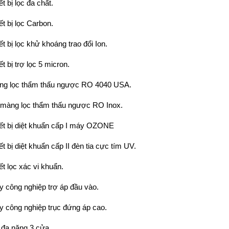
ết bị lọc đa chất.
ết bị lọc Carbon.
ết bị lọc khử khoáng trao đổi Ion.
ết bị trợ lọc 5 micron.
ng lọc thẩm thấu ngược RO 4040 USA.
 màng lọc thẩm thấu ngược RO Inox.
iết bị diệt khuẩn cấp I máy OZONE
ết bị diệt khuẩn cấp II đèn tia cực tím UV.
ết lọc xác vi khuẩn.
y công nghiệp trợ áp đầu vào.
y công nghiệp trục đứng áp cao.
l đa năng 3 cửa.