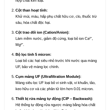
hợp chất kim loại.
Cột than hoạt tính:
Khử mùi, màu, hấp phụ chất hữu cơ, clo, thuốc trừ
sâu, hóa chất độc hại.
Cột trao đổi ion (Cation/Anion):
Làm mềm nước, giảm độ cứng, loại bỏ ion Ca²⁺,
Mg²⁺.
Bộ lọc tinh 5 micron:
Loại bỏ các hạt siêu nhỏ trước khi nước qua màng
UF, bảo vệ màng lọc chính.
Cụm màng UF (Ultrafiltration Module):
Màng siêu lọc UF loại bỏ vi sinh vật, vi khuẩn, tảo,
keo hữu cơ và các phân tử lớn hơn 0.01 micron.
Thiết bị rửa màng tự động (CIP – Backwash):
Hệ thống tự động rửa ngược màng bằng hóa chất