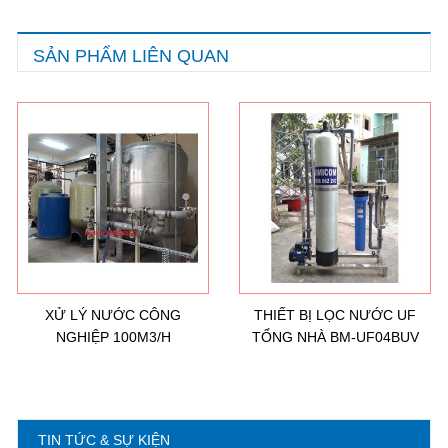
SẢN PHẨM LIÊN QUAN
Hướng dẫn lựa chọn máy lọc nước Gia ...
21/10/2021
Hướng dẫn lựa chọn máy lọc nước Gia ...
Ô nhiễm nguồn nước và vấn đề sức khỏe
16/10/2021
Ô nhiễm nguồn nước và vấn đề sức khỏe
XỬ LÝ NƯỚC CÔNG
THIẾT BỊ LỌC NƯỚC UF
NGHIỆP 100M3/H
TỔNG NHÀ BM-UF04BUV
Sử dụng năng lượng mặt trời để xử lý ...
16/10/2021
Sử dụng năng lượng mặt trời để xử lý ...
TIN TỨC & SỰ KIỆN