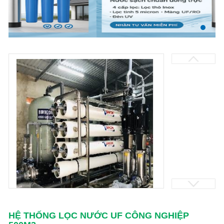
HỆ THỐNG LỌC NƯỚC UF CÔNG NGHIỆP