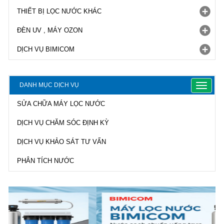
THIẾT BỊ LỌC NƯỚC KHÁC
ĐÈN UV , MÁY OZON
DỊCH VỤ BIMICOM
DANH MỤC DỊCH VỤ
Toggle
navigat
SỬA CHỮA MÁY LỌC NƯỚC
DỊCH VỤ CHĂM SÓC ĐỊNH KỲ
DỊCH VỤ KHẢO SÁT TƯ VẤN
PHÂN TÍCH NƯỚC