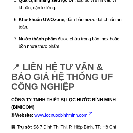
Qua cụm màng siêu lọc UF
, loại bỏ vi sinh vật, vi
khuẩn, cặn lơ lửng.
Khử khuẩn UV/Ozone
, đảm bảo nước đạt chuẩn an
toàn.
Nước thành phẩm
được chứa trong bồn Inox hoặc
bồn nhựa thực phẩm.
📍
LIÊN HỆ TƯ VẤN &
BÁO GIÁ HỆ THỐNG UF
CÔNG NGHIỆP
CÔNG TY TNHH THIẾT BỊ LỌC NƯỚC BÌNH MINH
(BIMICOM)
🌐
Website:
www.locnuocbinhminh.com
🏢
Trụ sở:
Số 7 Đinh Thị Thi, P. Hiệp Bình, TP. Hồ Chí