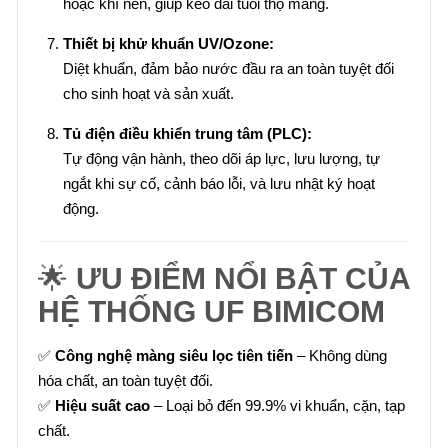
hoặc khí nén, giúp kéo dài tuổi thọ màng.
Thiết bị khử khuẩn UV/Ozone:
Diệt khuẩn, đảm bảo nước đầu ra an toàn tuyệt đối
cho sinh hoạt và sản xuất.
Tủ điện điều khiển trung tâm (PLC):
Tự động vận hành, theo dõi áp lực, lưu lượng, tự
ngắt khi sự cố, cảnh báo lỗi, và lưu nhật ký hoạt
động.
🌟
ƯU ĐIỂM NỔI BẬT CỦA
HỆ THỐNG UF BIMICOM
✅
Công nghệ màng siêu lọc tiên tiến
– Không dùng
hóa chất, an toàn tuyệt đối.
✅
Hiệu suất cao
– Loại bỏ đến 99.9% vi khuẩn, cặn, tạp
chất.