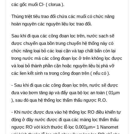
các gốc muối Cl- ( clorua ).
Thùng triệt tiêu trao đổi chứa các muối có chức năng
hoàn nguyên các nguyên liệu lọc trao đổi.
Sau khi đi qua các công đoạn lọc trên, nước sạch sẽ
được chuyển qua bồn trung chuyển hệ thống này có
chức năng loại bỏ các loại cặn và tạp chất bẩn còn lại
trong nước mà các công đoạn lọc ở trên không lọc được
và loại bỏ thành phần cặn hoặc nguyên liệu bị phá vỡ
các lien kết sinh ra trong công đoạn trên ( nếu có ).
- Sau khi đi qua các công đoạn lọc trên, nước sẽ được
đưa vào bơm tăng áp và đẩy qua bộ lọc an toàn ( 01µm
), sau đó qua hệ thống lọc thẩm thấu ngược R.O.
- Khi nước được đưa vào hệ thống lọc RO điều khiển tự
động ở đây nước được đi qua các màng lọc thẩm thấu
ngược RO với kích thước lỗ lọc 0.001µm= 1 Nanomet