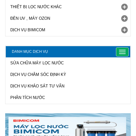
THIẾT BỊ LỌC NƯỚC KHÁC
ĐÈN UV , MÁY OZON
DỊCH VỤ BIMICOM
DANH MỤC DỊCH VỤ
Toggle
navigat
SỬA CHỮA MÁY LỌC NƯỚC
DỊCH VỤ CHĂM SÓC ĐỊNH KỲ
DỊCH VỤ KHẢO SÁT TƯ VẤN
PHÂN TÍCH NƯỚC