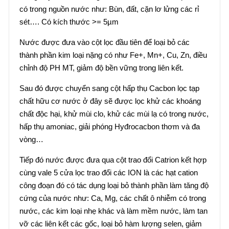
có trong nguồn nước như: Bùn, đất, cặn lơ lửng các rỉ
sét…. Có kích thước >= 5µm
Nước được đưa vào cột lọc đầu tiên để loại bỏ các
thành phần kim loại nặng có như Fe+, Mn+, Cu, Zn, điều
chỉnh độ PH MT, giảm độ bền vững trong liên kết.
Sau đó được chuyển sang cột hấp thụ Cacbon lọc tạp
chất hữu cơ nước ở đây sẽ được lọc khử các khoáng
chất độc hại, khử mùi clo, khử các mùi lạ có trong nước,
hấp thụ amoniac, giải phóng Hyđrocacbon thơm và đa
vòng…
Tiếp đó nước được đưa qua cột trao đổi Catrion kết hợp
cùng vale 5 cửa lọc trao đổi các ION là các hạt cation
công đoạn đó có tác dụng loại bỏ thành phần làm tăng độ
cứng của nước như: Ca, Mg, các chất ô nhiễm có trong
nước, các kim loại nhẹ khác và làm mềm nước, làm tan
vỡ các liên kết các gốc, loại bỏ hàm lượng selen, giảm