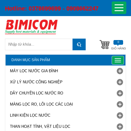
Hotline:
0378699699 - 0908662247
0
GIỎ HÀNG
DANH MỤC SẢN PHẨM
Toggle
navigat
MÁY LỌC NƯỚC GIA ĐÌNH
XỬ LÝ NƯỚC CÔNG NGHIỆP
DÂY CHUYỀN LỌC NƯỚC RO
MÀNG LỌC RO, LÕI LỌC CÁC LOẠI
LINH KIỆN LỌC NƯỚC
THAN HOẠT TÍNH, VẬT LIỆU LỌC