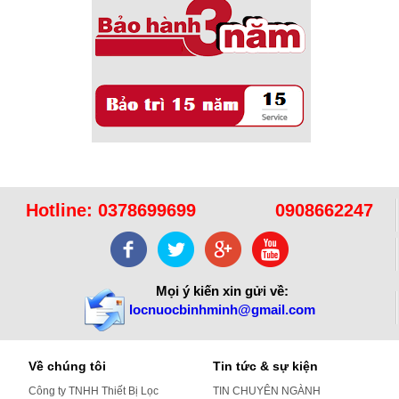
Hotline:
0378699699
0908662247
Mọi ý kiến xin gửi về:
locnuocbinhminh@gmail.com
Về chúng tôi
Tin tức & sự kiện
Công ty TNHH Thiết Bị Lọc
TIN CHUYÊN NGÀNH