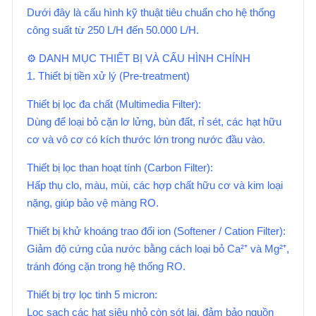
Dưới đây là cấu hình kỹ thuật tiêu chuẩn cho hệ thống
công suất từ 250 L/H đến 50.000 L/H.
⚙️ DANH MỤC THIẾT BỊ VÀ CẤU HÌNH CHÍNH
1. Thiết bị tiền xử lý (Pre-treatment)
Thiết bị lọc đa chất (Multimedia Filter):
Dùng để loại bỏ cặn lơ lửng, bùn đất, rỉ sét, các hạt hữu
cơ và vô cơ có kích thước lớn trong nước đầu vào.
Thiết bị lọc than hoạt tính (Carbon Filter):
Hấp thụ clo, màu, mùi, các hợp chất hữu cơ và kim loại
nặng, giúp bảo vệ màng RO.
Thiết bị khử khoáng trao đổi ion (Softener / Cation Filter):
Giảm độ cứng của nước bằng cách loại bỏ Ca²⁺ và Mg²⁺,
tránh đóng cặn trong hệ thống RO.
Thiết bị trợ lọc tinh 5 micron:
Lọc sạch các hạt siêu nhỏ còn sót lại, đảm bảo nguồn