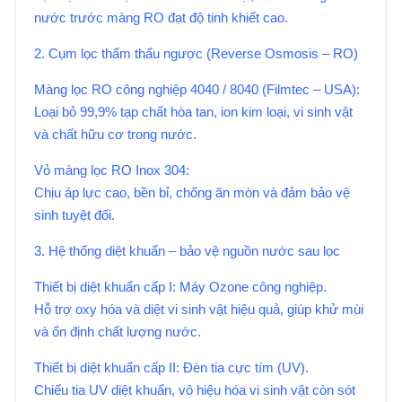
nước trước màng RO đạt độ tinh khiết cao.
2. Cụm lọc thẩm thấu ngược (Reverse Osmosis – RO)
Màng lọc RO công nghiệp 4040 / 8040 (Filmtec – USA):
Loại bỏ 99,9% tạp chất hòa tan, ion kim loại, vi sinh vật
và chất hữu cơ trong nước.
Vỏ màng lọc RO Inox 304:
Chịu áp lực cao, bền bỉ, chống ăn mòn và đảm bảo vệ
sinh tuyệt đối.
3. Hệ thống diệt khuẩn – bảo vệ nguồn nước sau lọc
Thiết bị diệt khuẩn cấp I: Máy Ozone công nghiệp.
Hỗ trợ oxy hóa và diệt vi sinh vật hiệu quả, giúp khử mùi
và ổn định chất lượng nước.
Thiết bị diệt khuẩn cấp II: Đèn tia cực tím (UV).
Chiếu tia UV diệt khuẩn, vô hiệu hóa vi sinh vật còn sót