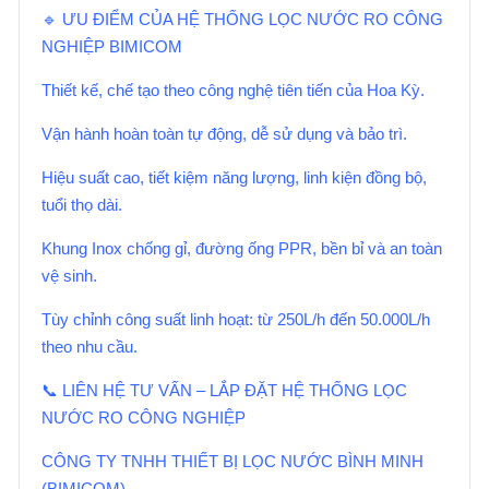
🔹 ƯU ĐIỂM CỦA HỆ THỐNG LỌC NƯỚC RO CÔNG
NGHIỆP BIMICOM
Thiết kế, chế tạo theo công nghệ tiên tiến của Hoa Kỳ.
Vận hành hoàn toàn tự động, dễ sử dụng và bảo trì.
Hiệu suất cao, tiết kiệm năng lượng, linh kiện đồng bộ,
tuổi thọ dài.
Khung Inox chống gỉ, đường ống PPR, bền bỉ và an toàn
vệ sinh.
Tùy chỉnh công suất linh hoạt: từ 250L/h đến 50.000L/h
theo nhu cầu.
📞 LIÊN HỆ TƯ VẤN – LẮP ĐẶT HỆ THỐNG LỌC
NƯỚC RO CÔNG NGHIỆP
CÔNG TY TNHH THIẾT BỊ LỌC NƯỚC BÌNH MINH
(BIMICOM)