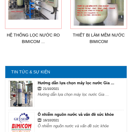
Ô nhiễm nguồn nước và vấn đề sức khỏe
16/10/2021
Ô nhiễm nguồn nước và vấn đề sức khỏe
HỆ THỐNG LỌC NƯỚC RO
THIẾT BỊ LÀM MỀM NƯỚC
BIMICOM ...
BIMICOM
Sử dụng năng lượng mặt trời để xử lý ...
16/10/2021
Sử dụng năng lượng mặt trời để xử lý ...
TIN TỨC & SỰ KIỆN
Hướng dẫn lựa chọn máy lọc nước Gia ...
21/10/2021
Hướng dẫn lựa chọn máy lọc nước Gia ...
Ô nhiễm nguồn nước và vấn đề sức khỏe
16/10/2021
Ô nhiễm nguồn nước và vấn đề sức khỏe