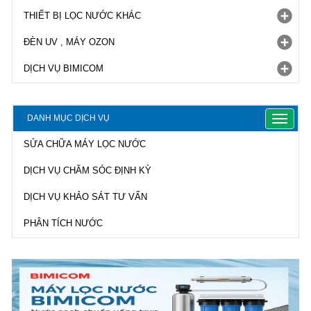
THIẾT BỊ LỌC NƯỚC KHÁC
ĐÈN UV , MÁY OZON
DỊCH VỤ BIMICOM
DANH MỤC DỊCH VỤ
Toggle
navigat
SỬA CHỮA MÁY LỌC NƯỚC
DỊCH VỤ CHĂM SÓC ĐỊNH KỲ
DỊCH VỤ KHẢO SÁT TƯ VẤN
PHÂN TÍCH NƯỚC