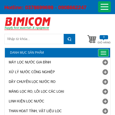
Hotline:
0378699699 - 0908662247
0
GIỎ HÀNG
DANH MỤC SẢN PHẨM
Toggle
navigat
MÁY LỌC NƯỚC GIA ĐÌNH
XỬ LÝ NƯỚC CÔNG NGHIỆP
DÂY CHUYỀN LỌC NƯỚC RO
MÀNG LỌC RO, LÕI LỌC CÁC LOẠI
LINH KIỆN LỌC NƯỚC
THAN HOẠT TÍNH, VẬT LIỆU LỌC