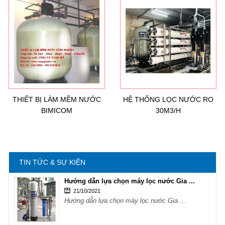
Hướng dẫn lựa chọn máy lọc nước Gia ...
21/10/2021
Hướng dẫn lựa chọn máy lọc nước Gia ...
Ô nhiễm nguồn nước và vấn đề sức khỏe
16/10/2021
Ô nhiễm nguồn nước và vấn đề sức khỏe
THIẾT BỊ LÀM MỀM NƯỚC
HỆ THỐNG LỌC NƯỚC RO
BIMICOM
30M3/H
Sử dụng năng lượng mặt trời để xử lý ...
16/10/2021
Sử dụng năng lượng mặt trời để xử lý ...
TIN TỨC & SỰ KIỆN
Hướng dẫn lựa chọn máy lọc nước Gia ...
21/10/2021
Hướng dẫn lựa chọn máy lọc nước Gia ...