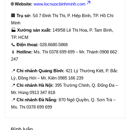
🌐
Website:
www.locnuocbinhminh.com
🏢
Trụ sở:
Số 7 Đinh Thị Thi, P. Hiệp Bình, TP. Hồ Chí
Minh
🏭
Xưởng sản xuất:
149/58 Lê Thị Hoa, P. Tam Bình,
TP. HCM
📞
Điện thoại:
028.6680.5868
📱
Hotline:
Ms. Thi 0378 699 699 – Mr. Thành 0908 662
247
📍
Chi nhánh Quảng Bình:
421 Lý Thường Kiệt, P. Bắc
Lý, Đồng Hới – Mr. Kiên 0985 166 239
📍
Chi nhánh Hà Nội:
395 Trường Chinh, Q. Đống Đa –
Mr. Hùng 0913 347 818
📍
Chi nhánh Đà Nẵng:
870 Ngô Quyền, Q. Sơn Trà –
Ms. Thi 0378 699 699
Bình luận