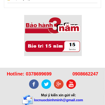
16/10/2021
Sử dụng năng lượng mặt trời để xử lý ...
Hotline:
0378699699
0908662247
Mọi ý kiến xin gửi về:
locnuocbinhminh@gmail.com