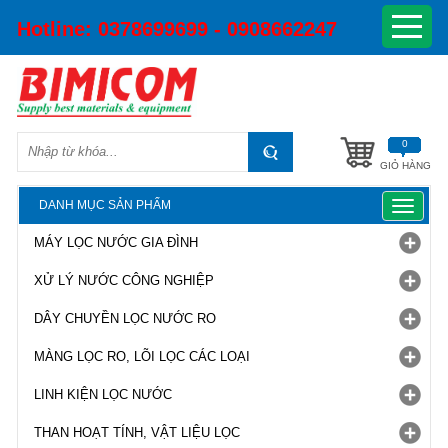
Hotline:
0378699699 - 0908662247
0
GIỎ HÀNG
DANH MỤC SẢN PHẨM
Toggle
navigat
MÁY LỌC NƯỚC GIA ĐÌNH
XỬ LÝ NƯỚC CÔNG NGHIỆP
DÂY CHUYỀN LỌC NƯỚC RO
MÀNG LỌC RO, LÕI LỌC CÁC LOẠI
LINH KIỆN LỌC NƯỚC
THAN HOẠT TÍNH, VẬT LIỆU LỌC