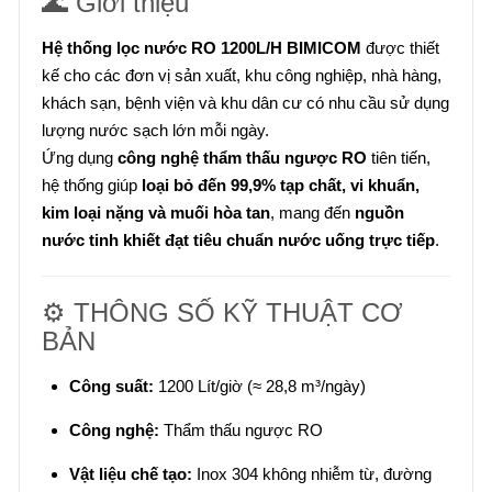
🌊 Giới thiệu
Hệ thống lọc nước RO 1200L/H BIMICOM
được thiết
kế cho các đơn vị sản xuất, khu công nghiệp, nhà hàng,
khách sạn, bệnh viện và khu dân cư có nhu cầu sử dụng
lượng nước sạch lớn mỗi ngày.
Ứng dụng
công nghệ thẩm thấu ngược RO
tiên tiến,
hệ thống giúp
loại bỏ đến 99,9% tạp chất, vi khuẩn,
kim loại nặng và muối hòa tan
, mang đến
nguồn
nước tinh khiết đạt tiêu chuẩn nước uống trực tiếp
.
⚙️ THÔNG SỐ KỸ THUẬT CƠ
BẢN
Công suất:
1200 Lít/giờ (≈ 28,8 m³/ngày)
Công nghệ:
Thẩm thấu ngược RO
Vật liệu chế tạo:
Inox 304 không nhiễm từ, đường