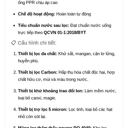
ống PPR chịu áp cao
Chế độ hoạt động:
Hoàn toàn tự động
Tiêu chuẩn nước sau lọc:
Đạt chuẩn nước uống
trực tiếp theo
QCVN 01-1:2018/BYT
📋 Cấu hình chi tiết:
Thiết bị lọc đa chất:
Khử sắt, mangan, cặn lơ lửng,
huyễn phù.
Thiết bị lọc Carbon:
Hấp thụ hóa chất độc hại, hợp
chất hữu cơ, mùi và màu trong nước.
Thiết bị khử khoáng trao đổi Ion:
Làm mềm nước,
loại bỏ canxi, magie.
Thiết bị trợ lọc 5 micron:
Lọc tinh, loại bỏ các hạt
nhỏ còn sót lại.
Màng lọc thẩm thấu ngược RO 4040:
Khe lọc