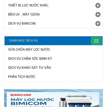
THIẾT BỊ LỌC NƯỚC KHÁC
ĐÈN UV , MÁY OZON
DỊCH VỤ BIMICOM
DANH MỤC DỊCH VỤ
Toggle
navigat
SỬA CHỮA MÁY LỌC NƯỚC
DỊCH VỤ CHĂM SÓC ĐỊNH KỲ
DỊCH VỤ KHẢO SÁT TƯ VẤN
PHÂN TÍCH NƯỚC