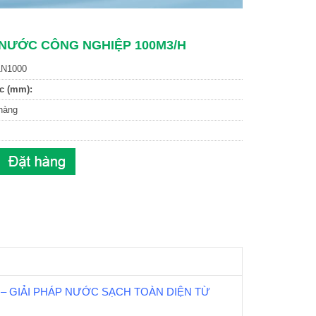
 NƯỚC CÔNG NGHIỆP 100M3/H
N1000
c (mm):
hàng
– GIẢI PHÁP NƯỚC SẠCH TOÀN DIỆN TỪ