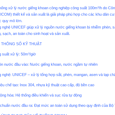
hống xử lý nước giếng khoan công nghiệp công suất 100m³/h do Cô
ICOM) thiết kế và sản xuất là giải pháp phù hợp cho các khu dân cư
 quy mô lớn.
 nghệ UNICEF giúp xử lý nguồn nước giếng khoan bị nhiễm phèn, s
g, sạch, an toàn cho sinh hoạt và sản xuất.
1. THÔNG SỐ KỸ THUẬT
 suất xử lý: 50m³/giờ
n nước đầu vào: Nước giếng khoan, nước ngầm tự nhiên
 nghệ: UNICEF – xử lý tổng hợp sắt, phèn, mangan, asen và tạp ch
liệu chế tạo: Inox 304, nhựa kỹ thuật cao cấp, độ bền cao
ộng hóa: Hệ thống điều khiển và sục rửa tự động
 chuẩn nước đầu ra: Đạt mức an toàn sử dụng theo quy định của Bộ 