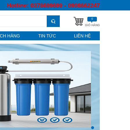
Hotline:
0378699699 - 0908662247
0
GIỎ HÀNG
CH HÀNG
TIN TỨC
LIÊN HỆ