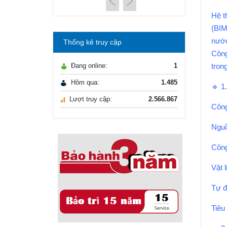
máy lọc nước Gia ...
21/10/2021
Hệ t
Hướng dẫn lựa chọn
(BIM
máy lọc nước Gia ...
nước
Thống kê truy cập
Ô nhiễm nguồn nước
Công
và vấn đề sức khỏe
Đang online:
1
tron
16/10/2021
Ô nhiễm nguồn nước
Hôm qua:
1.485
🔹 
và vấn đề sức khỏe
Lượt truy cập:
2.566.867
Sử dụng năng lượng
Công
mặt trời để xử lý ...
16/10/2021
Nguồ
Sử dụng năng lượng
mặt trời để xử lý ...
Công
Vật 
Tự đ
Tiêu