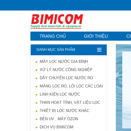
TRANG CHỦ
GIỚI THIỆU
C
DANH MỤC SẢN PHẨM
MÁY LỌC NƯỚC GIA ĐÌNH
Hướng dẫn lựa chọn
XỬ LÝ NƯỚC CÔNG NGHIỆP
máy lọc nước Gia ...
21/10/2021
DÂY CHUYỀN LỌC NƯỚC RO
Hướng dẫn lựa chọn
MÀNG LỌC RO, LÕI LỌC CÁC LOẠI
máy lọc nước Gia ...
LINH KIỆN LỌC NƯỚC
Ô nhiễm nguồn nước
và vấn đề sức khỏe
THAN HOẠT TÍNH, VẬT LIỆU LỌC
16/10/2021
THIẾT BỊ LỌC NƯỚC KHÁC
Ô nhiễm nguồn nước
ĐÈN UV , MÁY OZON
và vấn đề sức khỏe
DỊCH VỤ BIMICOM
Sử dụng năng lượng