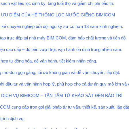
ạch vật liệu lọc định kỳ, tăng tuổi thọ và giảm chi phí bảo trì.
4. ƯU ĐIỂM CỦA HỆ THỐNG LỌC NƯỚC GIẾNG BIMICOM
t kế chuyên nghiệp bởi đội ngũ kỹ sư có hơn 13 năm kinh nghiệm.
tạo trực tiếp tại nhà máy BIMICOM, đảm bảo chất lượng và tiến độ.
liệu cao cấp – độ bền vượt trội, vận hành ổn định trong nhiều năm.
 hợp tự động hóa, dễ vận hành, tiết kiệm nhân công.
 mô-đun gọn gàng, tối ưu không gian và dễ vận chuyển, lắp đặt.
phí đầu tư và vận hành hợp lý, phù hợp cho cả dự án quy mô lớn và 
5. DỊCH VỤ BIMICOM – TẬN TÂM TỪ KHẢO SÁT ĐẾN BẢO TRÌ
COM cung cấp trọn gói giải pháp từ tư vấn, thiết kế, sản xuất, lắp đặt 
trình dịch vụ: