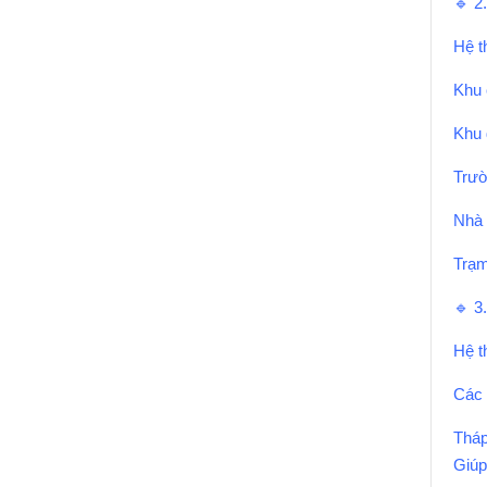
🔹 
Hệ t
Khu 
Khu 
Trườ
Nhà 
Trạm
🔹 
Hệ t
Các 
Tháp
Giúp