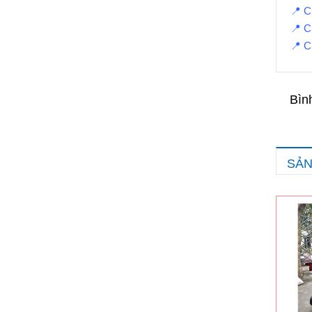
📍 C
📍 C
📍 C
Bìn
SẢN