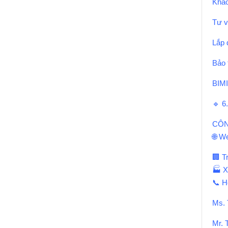
Khảo
Tư v
Lắp 
Bảo t
BIMI
🔹 
CÔN
🌐 W
🏢 T
🏭 X
📞 Ho
Ms. 
Mr. 