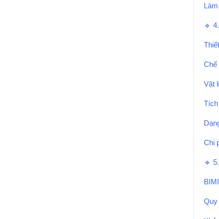
Làm s
🔹 
Thiế
Chế 
Vật 
Tích
Dạng
Chi 
🔹 
BIMI
Quy 