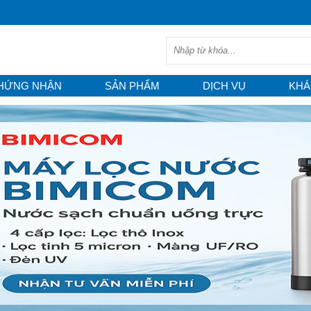
HỨNG NHẬN
SẢN PHẨM
DỊCH VỤ
KHÁ