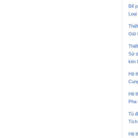
Bể p
Loại
Thiế
Giữ l
Thiết
Sử d
kim 
Hệ t
Cung
Hệ t
Pha 
Tủ đ
Tích
Hệ t