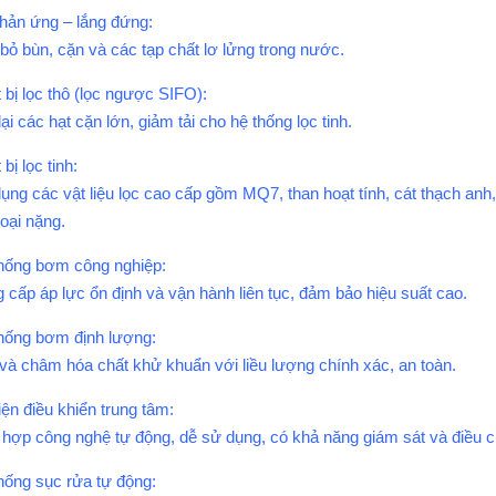
hản ứng – lắng đứng:
 bỏ bùn, cặn và các tạp chất lơ lửng trong nước.
t bị lọc thô (lọc ngược SIFO):
ại các hạt cặn lớn, giảm tải cho hệ thống lọc tinh.
 bị lọc tinh:
ụng các vật liệu lọc cao cấp gồm MQ7, than hoạt tính, cát thạch anh, 
loại nặng.
hống bơm công nghiệp:
 cấp áp lực ổn định và vận hành liên tục, đảm bảo hiệu suất cao.
hống bơm định lượng:
và châm hóa chất khử khuẩn với liều lượng chính xác, an toàn.
iện điều khiển trung tâm:
 hợp công nghệ tự động, dễ sử dụng, có khả năng giám sát và điều ch
hống sục rửa tự động: