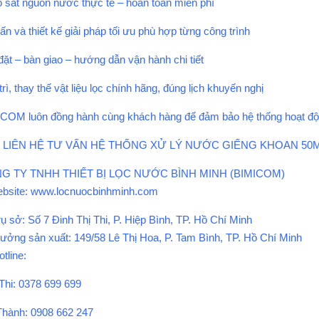
 sát nguồn nước thực tế – hoàn toàn miễn phí
ấn và thiết kế giải pháp tối ưu phù hợp từng công trình
đặt – bàn giao – hướng dẫn vận hành chi tiết
rì, thay thế vật liệu lọc chính hãng, đúng lịch khuyến nghị
COM luôn đồng hành cùng khách hàng để đảm bảo hệ thống hoạt động b
6. LIÊN HỆ TƯ VẤN HỆ THỐNG XỬ LÝ NƯỚC GIẾNG KHOAN 50M
G TY TNHH THIẾT BỊ LỌC NƯỚC BÌNH MINH (BIMICOM)
ebsite: www.locnuocbinhminh.com
rụ sở: Số 7 Đinh Thị Thi, P. Hiệp Bình, TP. Hồ Chí Minh
ưởng sản xuất: 149/58 Lê Thị Hoa, P. Tam Bình, TP. Hồ Chí Minh
tline:
Thi: 0378 699 699
Thành: 0908 662 247