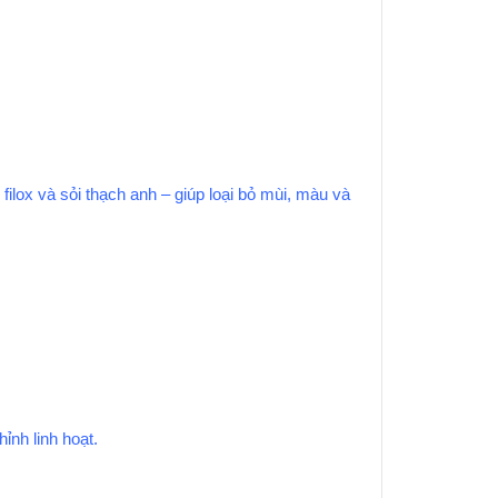
filox và sỏi thạch anh – giúp loại bỏ mùi, màu và
ỉnh linh hoạt.