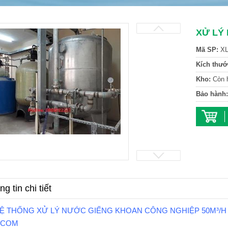
XỬ LÝ
Mã SP:
XL
Kích thướ
Kho:
Còn 
Bảo hành:
g tin chi tiết
HỆ THỐNG XỬ LÝ NƯỚC GIẾNG KHOAN CÔNG NGHIỆP 50M³/H 
ICOM