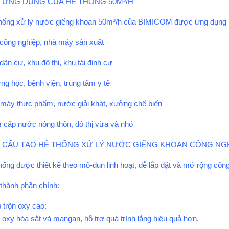
2. ỨNG DỤNG CỦA HỆ THỐNG 50M³/H
hống xử lý nước giếng khoan 50m³/h của BIMICOM được ứng dụng rộn
công nghiệp, nhà máy sản xuất
dân cư, khu đô thị, khu tái định cư
ng học, bệnh viện, trung tâm y tế
máy thực phẩm, nước giải khát, xưởng chế biến
 cấp nước nông thôn, đô thị vừa và nhỏ
3. CẤU TẠO HỆ THỐNG XỬ LÝ NƯỚC GIẾNG KHOAN CÔNG NGH
hống được thiết kế theo mô-đun linh hoạt, dễ lắp đặt và mở rộng công 
thành phần chính:
 trộn oxy cao:
 oxy hóa sắt và mangan, hỗ trợ quá trình lắng hiệu quả hơn.