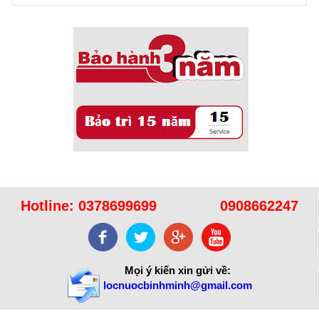
Sử dụng năng lượng mặt trời để xử lý ...
Hotline:
0378699699
0908662247
Mọi ý kiến xin gửi về:
locnuocbinhminh@gmail.com