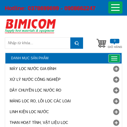
Hotline:
0378699699 - 0908662247
0
GIỎ HÀNG
DANH MỤC SẢN PHẨM
Toggle
navigat
MÁY LỌC NƯỚC GIA ĐÌNH
XỬ LÝ NƯỚC CÔNG NGHIỆP
DÂY CHUYỀN LỌC NƯỚC RO
MÀNG LỌC RO, LÕI LỌC CÁC LOẠI
LINH KIỆN LỌC NƯỚC
THAN HOẠT TÍNH, VẬT LIỆU LỌC