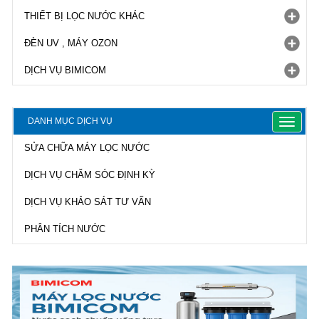
THIẾT BỊ LỌC NƯỚC KHÁC
ĐÈN UV , MÁY OZON
DỊCH VỤ BIMICOM
DANH MỤC DỊCH VỤ
Toggle
navigat
SỬA CHỮA MÁY LỌC NƯỚC
DỊCH VỤ CHĂM SÓC ĐỊNH KỲ
DỊCH VỤ KHẢO SÁT TƯ VẤN
PHÂN TÍCH NƯỚC