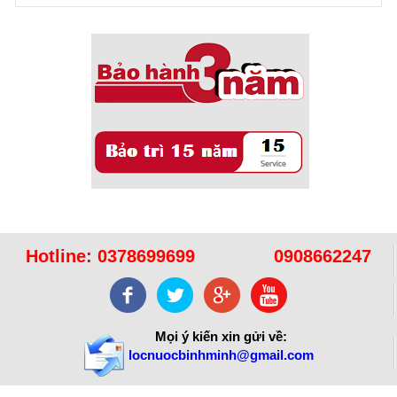
Sử dụng năng lượng mặt trời để xử lý ...
Hotline:
0378699699
0908662247
Mọi ý kiến xin gửi về:
locnuocbinhminh@gmail.com