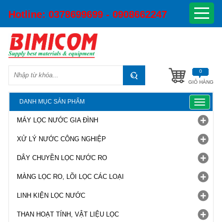
Hotline:
0378699699 - 0908662247
0
GIỎ HÀNG
DANH MỤC SẢN PHẨM
Toggle
navigat
MÁY LỌC NƯỚC GIA ĐÌNH
XỬ LÝ NƯỚC CÔNG NGHIỆP
DÂY CHUYỀN LỌC NƯỚC RO
MÀNG LỌC RO, LÕI LỌC CÁC LOẠI
LINH KIỆN LỌC NƯỚC
THAN HOẠT TÍNH, VẬT LIỆU LỌC