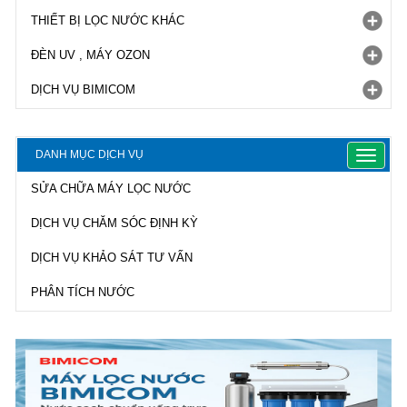
THIẾT BỊ LỌC NƯỚC KHÁC
ĐÈN UV , MÁY OZON
DỊCH VỤ BIMICOM
DANH MỤC DỊCH VỤ
Toggle
navigat
SỬA CHỮA MÁY LỌC NƯỚC
DỊCH VỤ CHĂM SÓC ĐỊNH KỲ
DỊCH VỤ KHẢO SÁT TƯ VẤN
PHÂN TÍCH NƯỚC