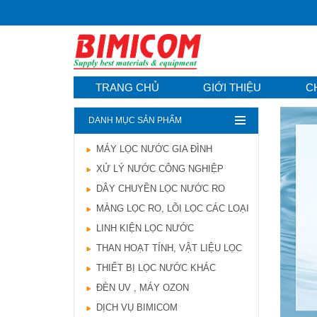
TRANG CHỦ
GIỚI THIỆU
C
DANH MỤC SẢN PHẨM
MÁY LỌC NƯỚC GIA ĐÌNH
Hướng dẫn lựa chọn
XỬ LÝ NƯỚC CÔNG NGHIỆP
máy lọc nước Gia ...
21/10/2021
DÂY CHUYỀN LỌC NƯỚC RO
Hướng dẫn lựa chọn
MÀNG LỌC RO, LÕI LỌC CÁC LOẠI
máy lọc nước Gia ...
LINH KIỆN LỌC NƯỚC
Ô nhiễm nguồn nước
và vấn đề sức khỏe
THAN HOẠT TÍNH, VẬT LIỆU LỌC
16/10/2021
THIẾT BỊ LỌC NƯỚC KHÁC
Ô nhiễm nguồn nước
ĐÈN UV , MÁY OZON
và vấn đề sức khỏe
DỊCH VỤ BIMICOM
Sử dụng năng lượng