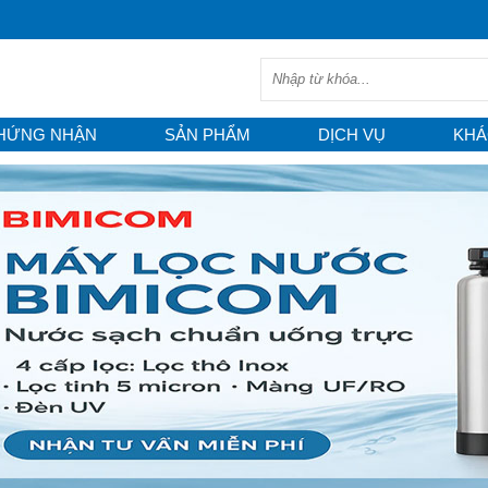
HỨNG NHẬN
SẢN PHẨM
DỊCH VỤ
KHÁ