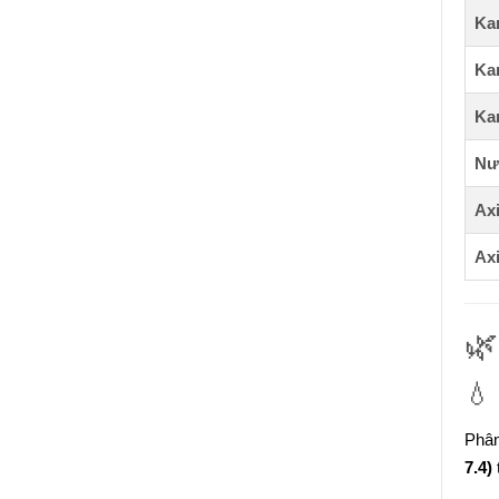
Kan
Kan
Kan
Nướ
Axi
Axi

💧
Phân
7.4)