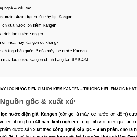
ng nghệ & cấu tạo
loại nước được tạo ra từ máy lọc Kangen
i ích của nước ion kiềm Kangen
y trình tạo nước Kangen
 nên mua máy Kangen cũ không?
c chứng nhận quốc tế của máy lọc nước Kangen
a máy lọc nước Kangen chính hãng tại BIMICOM
ÁY LỌC NƯỚC ĐIỆN GIẢI ION KIỀM KANGEN – THƯƠNG HIỆU ENAGIC NHẬT
Nguồn gốc & xuất xứ
lọc nước điện giải Kangen
(còn gọi là máy lọc nước ion kiềm) đư
vị tiên phong hơn
40 năm kinh nghiệm
trong lĩnh vực điện giải tạo 
phẩm được sản xuất theo
công nghệ kép lọc – điện phân
, cho ra
n
 tử (H₂)
, có tác dụng
trung hòa axit, hỗ trợ sức khỏe và làm đẹp 