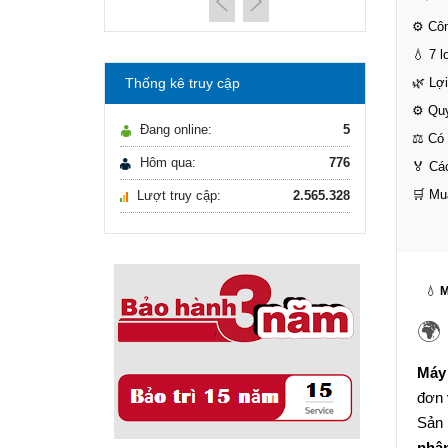
máy lọc nước Gia ...
21/10/2021
⚙️ Cô
Hướng dẫn lựa chọn
💧 7 
máy lọc nước Gia ...
Thống kê truy cập
🌿 Lợ
Ô nhiễm nguồn nước
⚙️ Qu
và vấn đề sức khỏe
Đang online:
5
16/10/2021
⚖️ Có
Ô nhiễm nguồn nước
Hôm qua:
776
🏅 Cá
và vấn đề sức khỏe
🛒 Mu
Lượt truy cập:
2.565.328
Sử dụng năng lượng
mặt trời để xử lý ...
16/10/2021
Sử dụng năng lượng
mặt trời để xử lý ...
💧
M
🌍
Máy 
đơn 
Sản 
phân