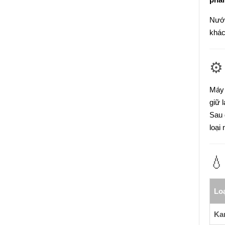
Nước
khác
⚙
Máy 
giữ 
Sau 
loại

Lo
Ka