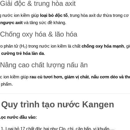
Giải độc & trung hòa axit
 nước ion kiềm giúp
loại bỏ độc tố
, trung hòa axit dư thừa trong cơ
 ngược axit
và tăng sức đề kháng.
 Chống oxy hóa & lão hóa
o phân tử (H₂) trong nước ion kiềm là chất
chống oxy hóa mạnh
, g
 cường trẻ hóa làn da
.
 Nâng cao chất lượng nấu ăn
 ion kiềm giúp
rau củ tươi hơn, giảm vị chát
,
nấu cơm dẻo và t
 phẩm.
️
Quy trình tạo nước Kangen
Lọc nước đầu vào:
Loại bỏ 17 chất độc hại như Clo, chì, cặn bẩn, vi khuẩn,…