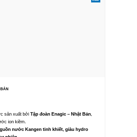
 BẢN
ợc sản xuất bởi
Tập đoàn Enagic – Nhật Bản
,
nước ion kiềm.
guồn nước Kangen tinh khiết, giàu hydro
tự nhiên.