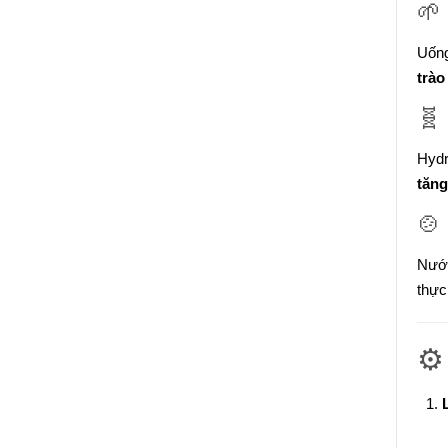
🌱 
Uống
trào
🧬
Hydr
tăng
🍲
Nước
thực
⚙