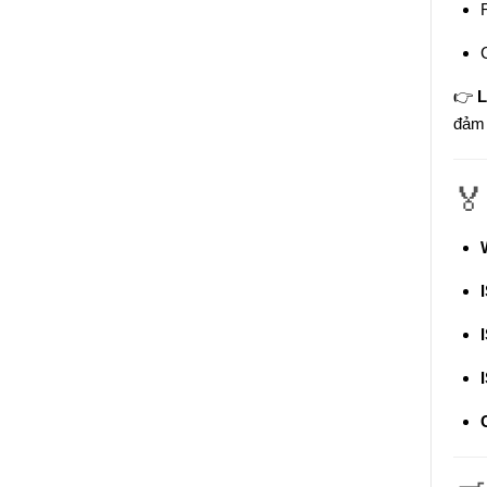
👉
L
đảm 
