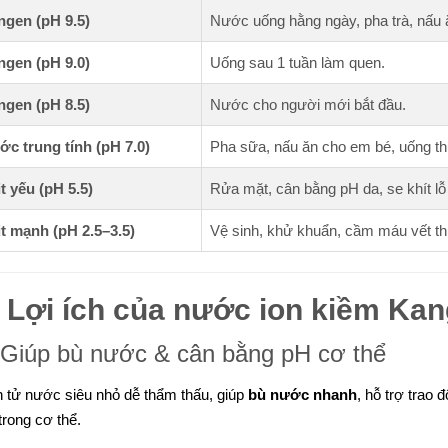
gen (pH 9.5)
Nước uống hằng ngày, pha trà, nấu 
gen (pH 9.0)
Uống sau 1 tuần làm quen.
gen (pH 8.5)
Nước cho người mới bắt đầu.
c trung tính (pH 7.0)
Pha sữa, nấu ăn cho em bé, uống th
t yếu (pH 5.5)
Rửa mặt, cân bằng pH da, se khít lỗ
t mạnh (pH 2.5–3.5)
Vệ sinh, khử khuẩn, cầm máu vết t

Lợi ích của nước ion kiềm Ka
 Giúp bù nước & cân bằng pH cơ thể
 tử nước siêu nhỏ dễ thẩm thấu, giúp
bù nước nhanh
, hỗ trợ trao đ
trong cơ thể.