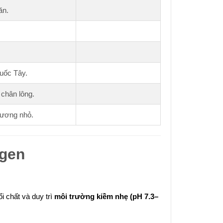
ăn.
uốc Tây.
 chân lông.
hương nhỏ.
ngen
ổi chất và duy trì
môi trường kiềm nhẹ (pH 7.3–