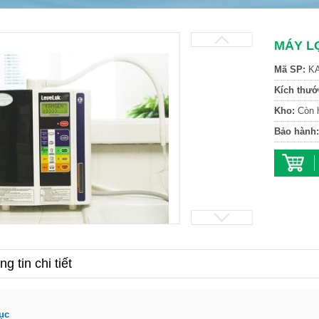
MÁY L
Mã SP:
K
Kích thướ
Kho:
Còn 
Bảo hành:
g tin chi tiết
ục