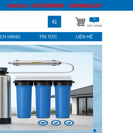
Hotline:
0378699699 - 0908662247
0
GIỎ HÀNG
CH HÀNG
TIN TỨC
LIÊN HỆ