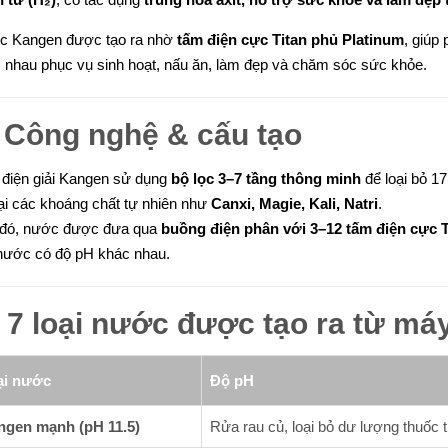
 Kangen được tạo ra nhờ
tấm điện cực Titan phủ Platinum
, giúp
 nhau phục vụ sinh hoạt, nấu ăn, làm đẹp và chăm sóc sức khỏe.
️
Công nghệ & cấu tạo
điện giải Kangen sử dụng
bộ lọc 3–7 tầng thông minh
để loại bỏ 17
lại các khoáng chất tự nhiên như
Canxi, Magie, Kali, Natri
.
đó, nước được đưa qua
buồng điện phân với 3–12 tấm điện cực 
 nước có độ pH khác nhau.

7 loại nước được tạo ra từ má
ại nước
Độ pH
ngen mạnh (pH 11.5)
Rửa rau củ, loại bỏ dư lượng thuốc t