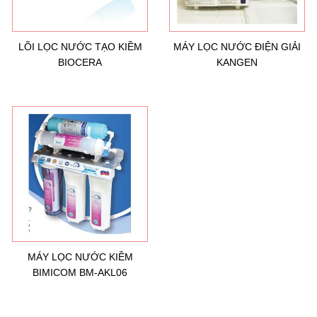
LÕI LỌC NƯỚC TẠO KIỀM
MÁY LỌC NƯỚC ĐIỆN GIẢI
BIOCERA
KANGEN
Hướng dẫn lựa chọn máy lọc nước Gia ...
21/10/2021
Hướng dẫn lựa chọn máy lọc nước Gia ...
Ô nhiễm nguồn nước và vấn đề sức khỏe
16/10/2021
Ô nhiễm nguồn nước và vấn đề sức khỏe
MÁY LỌC NƯỚC KIỀM
BIMICOM BM-AKL06
Sử dụng năng lượng mặt trời để xử lý ...
16/10/2021