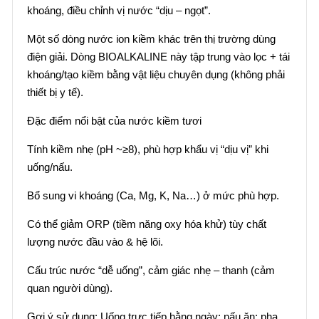
khoáng, điều chỉnh vị nước “dịu – ngọt”.
Một số dòng nước ion kiềm khác trên thị trường dùng
điện giải. Dòng BIOALKALINE này tập trung vào lọc + tái
khoáng/tạo kiềm bằng vật liệu chuyên dụng (không phải
thiết bị y tế).
Đặc điểm nổi bật của nước kiềm tươi
Tính kiềm nhẹ (pH ~≥8), phù hợp khẩu vị “dịu vị” khi
uống/nấu.
Bổ sung vi khoáng (Ca, Mg, K, Na…) ở mức phù hợp.
Có thể giảm ORP (tiềm năng oxy hóa khử) tùy chất
lượng nước đầu vào & hệ lõi.
Cấu trúc nước “dễ uống”, cảm giác nhẹ – thanh (cảm
quan người dùng).
Gợi ý sử dụng: Uống trực tiếp hằng ngày; nấu ăn; pha