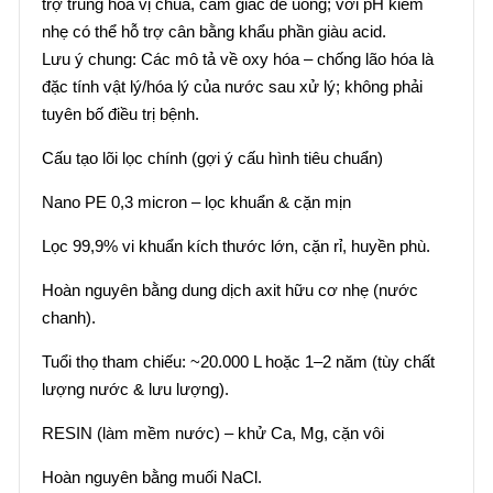
trợ trung hòa vị chua, cảm giác dễ uống; với pH kiềm
nhẹ có thể hỗ trợ cân bằng khẩu phần giàu acid.
Lưu ý chung: Các mô tả về oxy hóa – chống lão hóa là
đặc tính vật lý/hóa lý của nước sau xử lý; không phải
tuyên bố điều trị bệnh.
Cấu tạo lõi lọc chính (gợi ý cấu hình tiêu chuẩn)
Nano PE 0,3 micron – lọc khuẩn & cặn mịn
Lọc 99,9% vi khuẩn kích thước lớn, cặn rỉ, huyền phù.
Hoàn nguyên bằng dung dịch axit hữu cơ nhẹ (nước
chanh).
Tuổi thọ tham chiếu: ~20.000 L hoặc 1–2 năm (tùy chất
lượng nước & lưu lượng).
RESIN (làm mềm nước) – khử Ca, Mg, cặn vôi
Hoàn nguyên bằng muối NaCl.