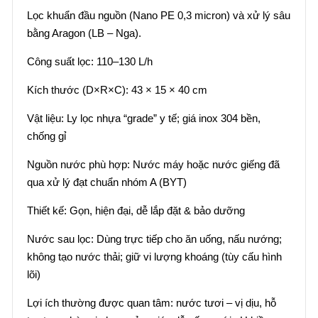
Lọc khuẩn đầu nguồn (Nano PE 0,3 micron) và xử lý sâu
bằng Aragon (LB – Nga).
Công suất lọc: 110–130 L/h
Kích thước (D×R×C): 43 × 15 × 40 cm
Vật liệu: Ly lọc nhựa “grade” y tế; giá inox 304 bền,
chống gỉ
Nguồn nước phù hợp: Nước máy hoặc nước giếng đã
qua xử lý đạt chuẩn nhóm A (BYT)
Thiết kế: Gọn, hiện đại, dễ lắp đặt & bảo dưỡng
Nước sau lọc: Dùng trực tiếp cho ăn uống, nấu nướng;
không tạo nước thải; giữ vi lượng khoáng (tùy cấu hình
lõi)
Lợi ích thường được quan tâm: nước tươi – vị dịu, hỗ