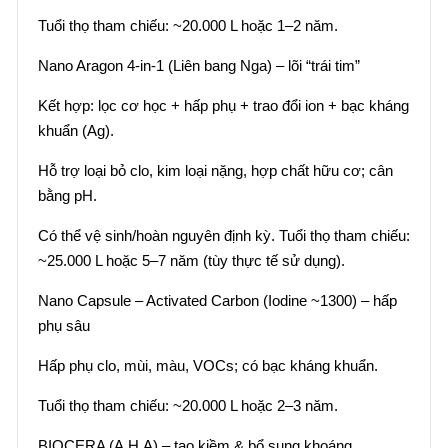
Tuổi thọ tham chiếu: ~20.000 L hoặc 1–2 năm.
Nano Aragon 4-in-1 (Liên bang Nga) – lõi “trái tim”
Kết hợp: lọc cơ học + hấp phụ + trao đổi ion + bạc kháng
khuẩn (Ag).
Hỗ trợ loại bỏ clo, kim loại nặng, hợp chất hữu cơ; cân
bằng pH.
Có thể vệ sinh/hoàn nguyên định kỳ. Tuổi thọ tham chiếu:
~25.000 L hoặc 5–7 năm (tùy thực tế sử dụng).
Nano Capsule – Activated Carbon (Iodine ~1300) – hấp
phụ sâu
Hấp phụ clo, mùi, màu, VOCs; có bạc kháng khuẩn.
Tuổi thọ tham chiếu: ~20.000 L hoặc 2–3 năm.
BIOCERA (A.H.A) – tạo kiềm & bổ sung khoáng