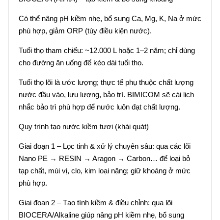
Có thể nâng pH kiềm nhẹ, bổ sung Ca, Mg, K, Na ở mức
phù hợp, giảm ORP (tùy điều kiện nước).
Tuổi thọ tham chiếu: ~12.000 L hoặc 1–2 năm; chỉ dùng
cho đường ăn uống để kéo dài tuổi thọ.
Tuổi thọ lõi là ước lượng; thực tế phụ thuộc chất lượng
nước đầu vào, lưu lượng, bảo trì. BIMICOM sẽ cài lịch
nhắc bảo trì phù hợp để nước luôn đạt chất lượng.
Quy trình tạo nước kiềm tươi (khái quát)
Giai đoạn 1 – Lọc tinh & xử lý chuyên sâu: qua các lõi
Nano PE → RESIN → Aragon → Carbon… để loại bỏ
tạp chất, mùi vị, clo, kim loại nặng; giữ khoáng ở mức
phù hợp.
Giai đoạn 2 – Tạo tính kiềm & điều chỉnh: qua lõi
BIOCERA/Alkaline giúp nâng pH kiềm nhẹ, bổ sung