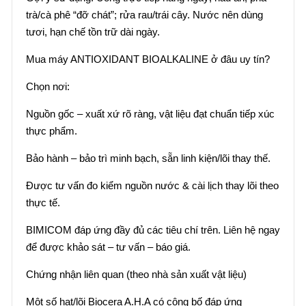
trà/cà phê “đỡ chát”; rửa rau/trái cây. Nước nên dùng
tươi, hạn chế tồn trữ dài ngày.
Mua máy ANTIOXIDANT BIOALKALINE ở đâu uy tín?
Chọn nơi:
Nguồn gốc – xuất xứ rõ ràng, vật liệu đạt chuẩn tiếp xúc
thực phẩm.
Bảo hành – bảo trì minh bạch, sẵn linh kiện/lõi thay thế.
Được tư vấn đo kiểm nguồn nước & cài lịch thay lõi theo
thực tế.
BIMICOM đáp ứng đầy đủ các tiêu chí trên. Liên hệ ngay
để được khảo sát – tư vấn – báo giá.
Chứng nhận liên quan (theo nhà sản xuất vật liệu)
Một số hạt/lõi Biocera A.H.A có công bố đáp ứng