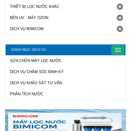
THIẾT BỊ LỌC NƯỚC KHÁC
ĐÈN UV , MÁY OZON
DỊCH VỤ BIMICOM
DANH MỤC DỊCH VỤ
Toggle
navigat
SỬA CHỮA MÁY LỌC NƯỚC
DỊCH VỤ CHĂM SÓC ĐỊNH KỲ
DỊCH VỤ KHẢO SÁT TƯ VẤN
PHÂN TÍCH NƯỚC