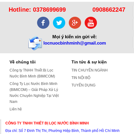
Hotline:
0378699699
0908662247
Mọi ý kiến xin gửi về:
locnuocbinhminh@gmail.com
Về chúng tôi
Tin tức & sự kiện
Công ty TNHH Thiết Bị Lọc
TIN CHUYÊN NGÀNH
Nước Bình Minh (BIMICOM)
TIN NỘI BỘ
Công Ty Lọc Nước Bình Minh
TUYỂN DỤNG
(BIMICOM) – Giải Pháp Xử Lý
Nước Chuyên Nghiệp Tại Việt
Nam
Liên hệ
CÔNG TY TNHH THIẾT BỊ LỌC NƯỚC BÌNH MINH
Địa chỉ: S
ố 7 Đinh Thị Thi, Phường Hiệp Bình, Thành phố Hồ Chí Minh