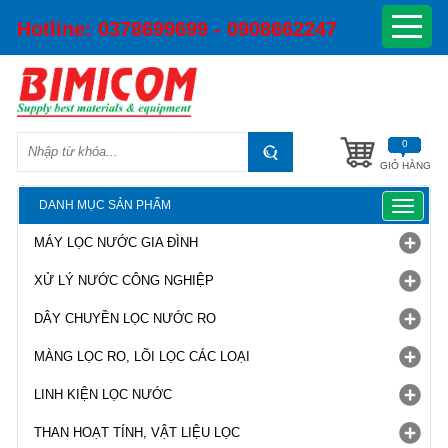
Hotline:
0378699699 - 0908662247
0
GIỎ HÀNG
DANH MỤC SẢN PHẨM
Toggle
navigat
MÁY LỌC NƯỚC GIA ĐÌNH
XỬ LÝ NƯỚC CÔNG NGHIỆP
DÂY CHUYỀN LỌC NƯỚC RO
MÀNG LỌC RO, LÕI LỌC CÁC LOẠI
LINH KIỆN LỌC NƯỚC
THAN HOẠT TÍNH, VẬT LIỆU LỌC