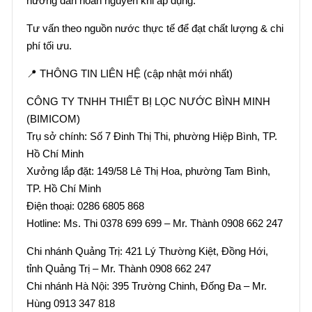
hướng dẫn hoàn nguyên khi áp dụng.
Tư vấn theo nguồn nước thực tế để đạt chất lượng & chi
phí tối ưu.
📍 THÔNG TIN LIÊN HỆ (cập nhật mới nhất)
CÔNG TY TNHH THIẾT BỊ LỌC NƯỚC BÌNH MINH
(BIMICOM)
Trụ sở chính: Số 7 Đinh Thị Thi, phường Hiệp Bình, TP.
Hồ Chí Minh
Xưởng lắp đặt: 149/58 Lê Thị Hoa, phường Tam Bình,
TP. Hồ Chí Minh
Điện thoại: 0286 6805 868
Hotline: Ms. Thi 0378 699 699 – Mr. Thành 0908 662 247
Chi nhánh Quảng Trị: 421 Lý Thường Kiệt, Đồng Hới,
tỉnh Quảng Trị – Mr. Thành 0908 662 247
Chi nhánh Hà Nội: 395 Trường Chinh, Đống Đa – Mr.
Hùng 0913 347 818