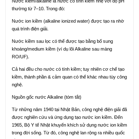
Nước kiềm/alkaline là nước có tính kiềm nhẹ với độ pH
thường từ 7–10. Trong đó:
Nước ion kiềm (alkaline ionized water) được tạo ra nhờ
quá trình điện giải.
Nước kiềm sau lọc có thể được tạo bằng bổ sung
khoáng/medium kiềm (ví dụ lõi Alkaline sau màng
RO/UF).
Cả hai đều cho nước có tính kiềm; tuy nhiên cơ chế tạo
kiềm, thành phần & cảm quan có thể khác nhau tùy công
nghệ.
Nguồn gốc nước Alkaline (tóm tắt)
Từ những năm 1940 tại Nhật Bản, công nghệ điện giải đã
được nghiên cứu và ứng dụng tạo nước ion kiềm. Đến
1965, Bộ Y tế Nhật khuyến khích sử dụng nước ion kiềm
trong đời sống. Từ đó, công nghệ lan rộng ra nhiều quốc