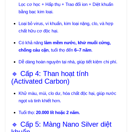
Lọc cơ học + Hấp thụ + Trao đổi ion + Diệt khuẩn
bằng bạc kim loại.
Loại bỏ virus, vi khuẩn, kim loại nặng, clo, và hợp
chất hữu cơ độc hại.
Có khả năng
làm mềm nước, khử muối cứng,
chống cáu cặn
, tuổi thọ đến
6–7 năm
.
Dễ dàng hoàn nguyên tại nhà, giúp tiết kiệm chi phí.
🔹 Cấp 4: Than hoạt tính
(Activated Carbon)
Khử màu, mùi, clo dư, hóa chất độc hại, giúp nước
ngọt và tinh khiết hơn.
Tuổi thọ:
20.000 lít hoặc 2 năm.
🔹 Cấp 5: Màng Nano Silver diệt
khuẩn