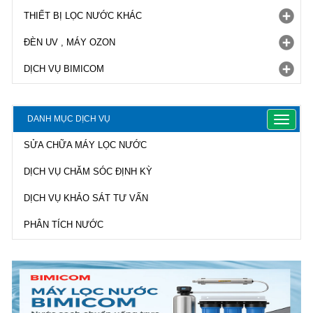
THIẾT BỊ LỌC NƯỚC KHÁC
ĐÈN UV , MÁY OZON
DỊCH VỤ BIMICOM
DANH MỤC DỊCH VỤ
Toggle
navigat
SỬA CHỮA MÁY LỌC NƯỚC
DỊCH VỤ CHĂM SÓC ĐỊNH KỲ
DỊCH VỤ KHẢO SÁT TƯ VẤN
PHÂN TÍCH NƯỚC