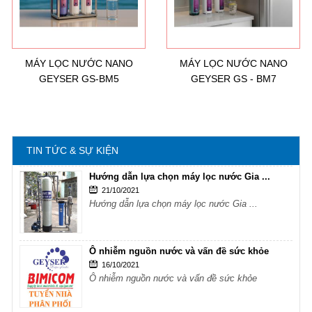
Ô nhiễm nguồn nước và vấn đề sức khỏe
16/10/2021
Ô nhiễm nguồn nước và vấn đề sức khỏe
MÁY LỌC NƯỚC NANO
MÁY LỌC NƯỚC NANO
GEYSER GS-BM5
GEYSER GS - BM7
Sử dụng năng lượng mặt trời để xử lý ...
16/10/2021
Sử dụng năng lượng mặt trời để xử lý ...
TIN TỨC & SỰ KIỆN
Hướng dẫn lựa chọn máy lọc nước Gia ...
21/10/2021
Hướng dẫn lựa chọn máy lọc nước Gia ...
Ô nhiễm nguồn nước và vấn đề sức khỏe
16/10/2021
Ô nhiễm nguồn nước và vấn đề sức khỏe