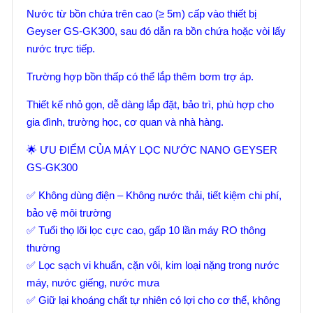
Nước từ bồn chứa trên cao (≥ 5m) cấp vào thiết bị
Geyser GS-GK300, sau đó dẫn ra bồn chứa hoặc vòi lấy
nước trực tiếp.
Trường hợp bồn thấp có thể lắp thêm bơm trợ áp.
Thiết kế nhỏ gọn, dễ dàng lắp đặt, bảo trì, phù hợp cho
gia đình, trường học, cơ quan và nhà hàng.
🌟 ƯU ĐIỂM CỦA MÁY LỌC NƯỚC NANO GEYSER
GS-GK300
✅ Không dùng điện – Không nước thải, tiết kiệm chi phí,
bảo vệ môi trường
✅ Tuổi thọ lõi lọc cực cao, gấp 10 lần máy RO thông
thường
✅ Lọc sạch vi khuẩn, cặn vôi, kim loại nặng trong nước
máy, nước giếng, nước mưa
✅ Giữ lại khoáng chất tự nhiên có lợi cho cơ thể, không