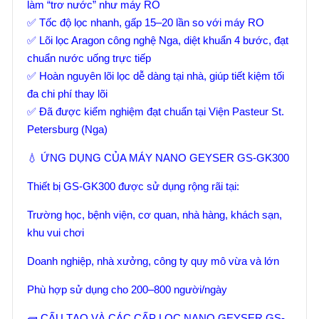
làm “trơ nước” như máy RO
✅ Tốc độ lọc nhanh, gấp 15–20 lần so với máy RO
✅ Lõi lọc Aragon công nghệ Nga, diệt khuẩn 4 bước, đạt
chuẩn nước uống trực tiếp
✅ Hoàn nguyên lõi lọc dễ dàng tại nhà, giúp tiết kiệm tối
đa chi phí thay lõi
✅ Đã được kiểm nghiệm đạt chuẩn tại Viện Pasteur St.
Petersburg (Nga)
💧 ỨNG DỤNG CỦA MÁY NANO GEYSER GS-GK300
Thiết bị GS-GK300 được sử dụng rộng rãi tại:
Trường học, bệnh viện, cơ quan, nhà hàng, khách sạn,
khu vui chơi
Doanh nghiệp, nhà xưởng, công ty quy mô vừa và lớn
Phù hợp sử dụng cho 200–800 người/ngày
🧱 CẤU TẠO VÀ CÁC CẤP LỌC NANO GEYSER GS-