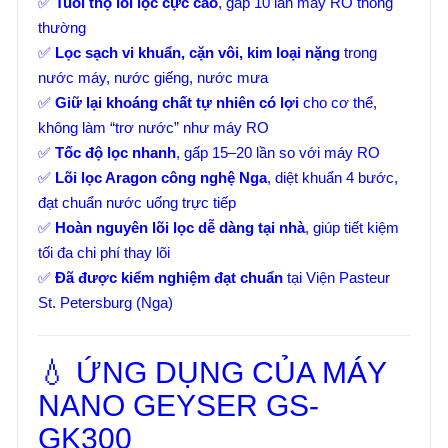
✅
Tuổi thọ lõi lọc cực cao
, gấp 10 lần máy RO thông
thường
✅
Lọc sạch vi khuẩn, cặn vôi, kim loại nặng
trong
nước máy, nước giếng, nước mưa
✅
Giữ lại khoáng chất tự nhiên có lợi
cho cơ thể,
không làm “trơ nước” như máy RO
✅
Tốc độ lọc nhanh
, gấp 15–20 lần so với máy RO
✅
Lõi lọc Aragon công nghệ Nga
, diệt khuẩn 4 bước,
đạt chuẩn nước uống trực tiếp
✅
Hoàn nguyên lõi lọc dễ dàng tại nhà
, giúp tiết kiệm
tối đa chi phí thay lõi
✅
Đã được kiểm nghiệm đạt chuẩn
tại Viện Pasteur
St. Petersburg (Nga)
💧 ỨNG DỤNG CỦA MÁY
NANO GEYSER GS-
GK300