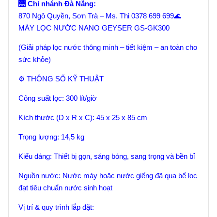
🌉
Chi nhánh Đà Nẵng:
870 Ngô Quyền, Sơn Trà – Ms. Thi 0378 699 699🌊
MÁY LỌC NƯỚC NANO GEYSER GS-GK300
(Giải pháp lọc nước thông minh – tiết kiệm – an toàn cho
sức khỏe)
⚙️ THÔNG SỐ KỸ THUẬT
Công suất lọc: 300 lít/giờ
Kích thước (D x R x C): 45 x 25 x 85 cm
Trọng lượng: 14,5 kg
Kiểu dáng: Thiết bị gọn, sáng bóng, sang trọng và bền bỉ
Nguồn nước: Nước máy hoặc nước giếng đã qua bể lọc
đạt tiêu chuẩn nước sinh hoạt
Vị trí & quy trình lắp đặt: