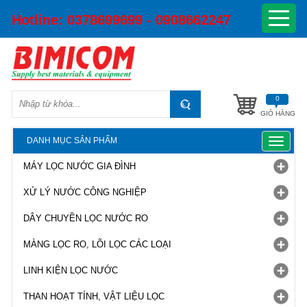
Hotline:
0378699699 - 0908662247
0
GIỎ HÀNG
DANH MỤC SẢN PHẨM
Toggle
navigat
MÁY LỌC NƯỚC GIA ĐÌNH
XỬ LÝ NƯỚC CÔNG NGHIỆP
DÂY CHUYỀN LỌC NƯỚC RO
MÀNG LỌC RO, LÕI LỌC CÁC LOẠI
LINH KIỆN LỌC NƯỚC
THAN HOẠT TÍNH, VẬT LIỆU LỌC