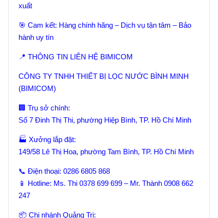
xuất
🎯 Cam kết: Hàng chính hãng – Dịch vụ tận tâm – Bảo
hành uy tín
📍 THÔNG TIN LIÊN HỆ BIMICOM
CÔNG TY TNHH THIẾT BỊ LỌC NƯỚC BÌNH MINH
(BIMICOM)
🏢 Trụ sở chính:
Số 7 Đinh Thị Thi, phường Hiệp Bình, TP. Hồ Chí Minh
🏭 Xưởng lắp đặt:
149/58 Lê Thị Hoa, phường Tam Bình, TP. Hồ Chí Minh
📞 Điện thoại: 0286 6805 868
📱 Hotline: Ms. Thi 0378 699 699 – Mr. Thành 0908 662
247
📦 Chi nhánh Quảng Trị: