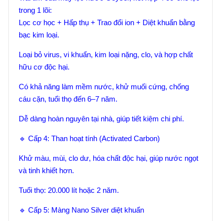
trong 1 lõi:
Lọc cơ học + Hấp thụ + Trao đổi ion + Diệt khuẩn bằng
bạc kim loại.
Loại bỏ virus, vi khuẩn, kim loại nặng, clo, và hợp chất
hữu cơ độc hại.
Có khả năng làm mềm nước, khử muối cứng, chống
cáu cặn, tuổi thọ đến 6–7 năm.
Dễ dàng hoàn nguyên tại nhà, giúp tiết kiệm chi phí.
🔹 Cấp 4: Than hoạt tính (Activated Carbon)
Khử màu, mùi, clo dư, hóa chất độc hại, giúp nước ngọt
và tinh khiết hơn.
Tuổi thọ: 20.000 lít hoặc 2 năm.
🔹 Cấp 5: Màng Nano Silver diệt khuẩn