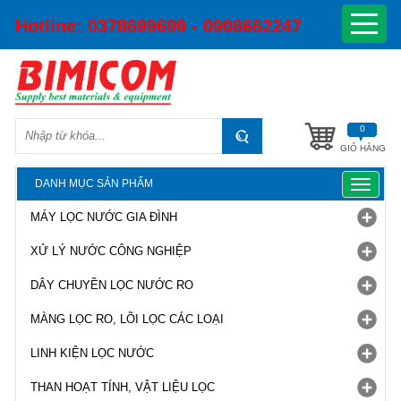
Hotline:
0378699699 - 0908662247
0
GIỎ HÀNG
DANH MỤC SẢN PHẨM
Toggle
navigat
MÁY LỌC NƯỚC GIA ĐÌNH
XỬ LÝ NƯỚC CÔNG NGHIỆP
DÂY CHUYỀN LỌC NƯỚC RO
MÀNG LỌC RO, LÕI LỌC CÁC LOẠI
LINH KIỆN LỌC NƯỚC
THAN HOẠT TÍNH, VẬT LIỆU LỌC