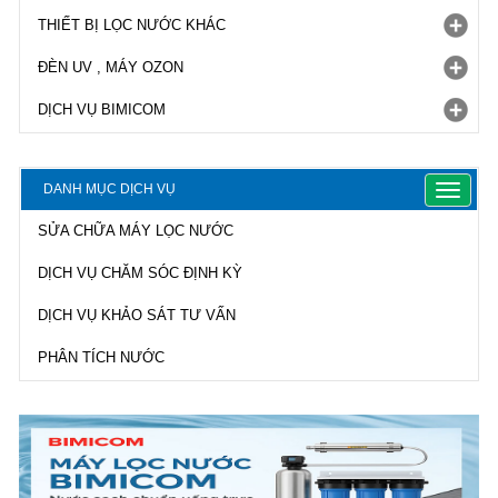
THIẾT BỊ LỌC NƯỚC KHÁC
ĐÈN UV , MÁY OZON
DỊCH VỤ BIMICOM
DANH MỤC DỊCH VỤ
Toggle
navigat
SỬA CHỮA MÁY LỌC NƯỚC
DỊCH VỤ CHĂM SÓC ĐỊNH KỲ
DỊCH VỤ KHẢO SÁT TƯ VẤN
PHÂN TÍCH NƯỚC