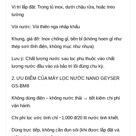
Vị trí lắp đặt: Trong tủ inox, dưới chậu rửa, hoặc treo
tường
Vòi nước: Vòi thiên nga nhập khẩu
Khung, giá đỡ: Inox chống gỉ, bền bỉ (không hoen gỉ như
thép sơn tĩnh điện, không mục như nhựa)
Lưu ý: Chất lượng nước sau lọc phụ thuộc vào chất
lượng nước đầu vào và bảo trì lõi đúng chu kỳ.
2. ƯU ĐIỂM CỦA MÁY LỌC NƯỚC NANO GEYSER
GS-BM8
Không dùng điện – không nước thải → tiết kiệm chi phí
vận hành.
Chi phí lọc ước tính chỉ ~1.000 đ/20 lít nước tinh khiết.
Dùng trực tiếp, không cần đun sôi (khi được lắp đặt và