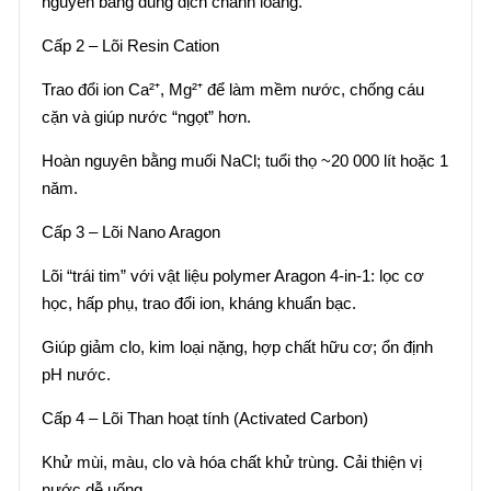
nguyên bằng dung dịch chanh loãng.
Cấp 2 – Lõi Resin Cation
Trao đổi ion Ca²⁺, Mg²⁺ để làm mềm nước, chống cáu
cặn và giúp nước “ngọt” hơn.
Hoàn nguyên bằng muối NaCl; tuổi thọ ~20 000 lít hoặc 1
năm.
Cấp 3 – Lõi Nano Aragon
Lõi “trái tim” với vật liệu polymer Aragon 4-in-1: lọc cơ
học, hấp phụ, trao đổi ion, kháng khuẩn bạc.
Giúp giảm clo, kim loại nặng, hợp chất hữu cơ; ổn định
pH nước.
Cấp 4 – Lõi Than hoạt tính (Activated Carbon)
Khử mùi, màu, clo và hóa chất khử trùng. Cải thiện vị
nước dễ uống.