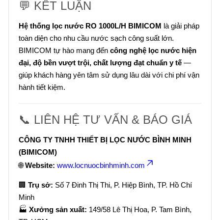
💬 KẾT LUẬN
Hệ thống lọc nước RO 1000L/H BIMICOM
là giải pháp
toàn diện cho nhu cầu nước sạch công suất lớn.
BIMICOM tự hào mang đến
công nghệ lọc nước hiện
đại, độ bền vượt trội, chất lượng đạt chuẩn y tế
—
giúp khách hàng yên tâm sử dụng lâu dài với chi phí vận
hành tiết kiệm.
📞 LIÊN HỆ TƯ VẤN & BÁO GIÁ
CÔNG TY TNHH THIẾT BỊ LỌC NƯỚC BÌNH MINH
(BIMICOM)
🌐
Website:
www.locnuocbinhminh.com
🏢
Trụ sở:
Số 7 Đinh Thị Thi, P. Hiệp Bình, TP. Hồ Chí
Minh
🏭
Xưởng sản xuất:
149/58 Lê Thị Hoa, P. Tam Bình,