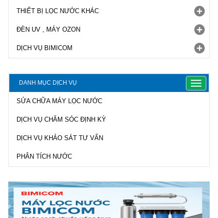
THIẾT BỊ LỌC NƯỚC KHÁC
ĐÈN UV , MÁY OZON
DỊCH VỤ BIMICOM
DANH MỤC DỊCH VỤ
Toggle
navigat
SỬA CHỮA MÁY LỌC NƯỚC
DỊCH VỤ CHĂM SÓC ĐỊNH KỲ
DỊCH VỤ KHẢO SÁT TƯ VẤN
PHÂN TÍCH NƯỚC