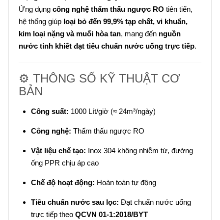
Ứng dụng
công nghệ thẩm thấu ngược RO
tiên tiến,
hệ thống giúp
loại bỏ đến 99,9% tạp chất, vi khuẩn,
kim loại nặng và muối hòa tan
, mang đến
nguồn
nước tinh khiết đạt tiêu chuẩn nước uống trực tiếp
.
⚙️ THÔNG SỐ KỸ THUẬT CƠ
BẢN
Công suất:
1000 Lít/giờ (≈ 24m³/ngày)
Công nghệ:
Thẩm thấu ngược RO
Vật liệu chế tạo:
Inox 304 không nhiễm từ, đường
ống PPR chịu áp cao
Chế độ hoạt động:
Hoàn toàn tự động
Tiêu chuẩn nước sau lọc:
Đạt chuẩn nước uống
trực tiếp theo
QCVN 01-1:2018/BYT