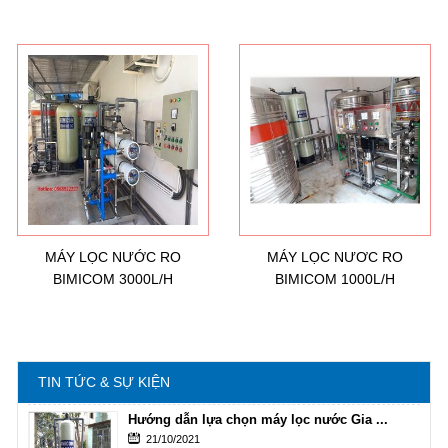
Hướng dẫn lựa chọn máy lọc nước Gia ...
21/10/2021
Hướng dẫn lựa chọn máy lọc nước Gia ...
Ô nhiễm nguồn nước và vấn đề sức khỏe
16/10/2021
Ô nhiễm nguồn nước và vấn đề sức khỏe
MÁY LỌC NƯỚC RO
MÁY LỌC NƯƠC RO
BIMICOM 3000L/H
BIMICOM 1000L/H
Sử dụng năng lượng mặt trời để xử lý ...
16/10/2021
Sử dụng năng lượng mặt trời để xử lý ...
TIN TỨC & SỰ KIỆN
Hướng dẫn lựa chọn máy lọc nước Gia ...
21/10/2021