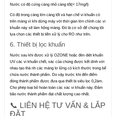
Nước có độ cứng càng nhỏ càng tốt(< 17mg/l)
Có độ trong càng lớn càng tốt và hạn chế vi khuẩn có
trên màng vì khi dừng máy với thời gian lớn chính các vi
khuẩn này sẽ làm hỏng màng. Đó là cơ sở để chúng tôi
lựa chọn các thiết bị tiền xử lý cho RO như trên.
6. Thiết bị lọc khuẩn
Nước sau khi được xử lý OZONE hoặc đèn diệt khuẩn
UV các vi khuẩn chết, xác của chúng được kết dính với
nhau tạo thà nh các màng lơ lửng có kích thước trong bể
chứa nước thành phẩm. Do vậy trước khi đến điểm
đóng thành phẩm được đưa qua thiết bị siêu lọc 0,2àm.
Cho phép loại bỏ hoàn toàn các xác vi khuẩn này. Đảm
bảo nước thành phẩm đạt chất lượng cao nhất.
📞 LIÊN HỆ TƯ VẤN & LẮP
ĐẶT