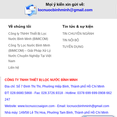
Mọi ý kiến xin gửi về:
locnuocbinhminh@gmail.com
Về chúng tôi
Tin tức & sự kiện
Công ty TNHH Thiết Bị Lọc
TIN CHUYÊN NGÀNH
Nước Bình Minh (BIMICOM)
TIN NỘI BỘ
Công Ty Lọc Nước Bình Minh
TUYỂN DỤNG
(BIMICOM) – Giải Pháp Xử Lý
Nước Chuyên Nghiệp Tại Việt
Nam
Liên hệ
CÔNG TY TNHH THIẾT BỊ LỌC NƯỚC BÌNH MINH
Địa chỉ: S
ố 7 Đinh Thị Thi, Phường Hiệp Bình, Thành phố Hồ Chí Minh
ĐT:
028.6680.5868 - Fax: 028.3726.9318 -
Hotline: 0378 699 699-0908 662
247
Website:
www.locnuoccsaigon.com - Email: locnuocbinhminh@gmail.com
Nhà máy: 149/58 Lê Thị Hoa, Phường Tam Bình, T
hành phố Hồ Chí Minh