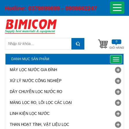
Hotline:
0378699699 - 0908662247
0
GIỎ HÀNG
DANH MỤC SẢN PHẨM
Toggle
navigat
MÁY LỌC NƯỚC GIA ĐÌNH
XỬ LÝ NƯỚC CÔNG NGHIỆP
DÂY CHUYỀN LỌC NƯỚC RO
MÀNG LỌC RO, LÕI LỌC CÁC LOẠI
LINH KIỆN LỌC NƯỚC
THAN HOẠT TÍNH, VẬT LIỆU LỌC