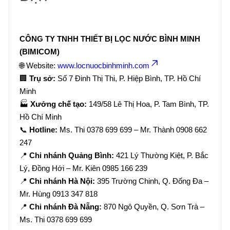
CÔNG TY TNHH THIẾT BỊ LỌC NƯỚC BÌNH MINH
(BIMICOM)
🌐 Website:
www.locnuocbinhminh.com
🏢
Trụ sở:
Số 7 Đinh Thị Thi, P. Hiệp Bình, TP. Hồ Chí
Minh
🏭
Xưởng chế tạo:
149/58 Lê Thị Hoa, P. Tam Bình, TP.
Hồ Chí Minh
📞
Hotline:
Ms. Thi 0378 699 699 – Mr. Thành 0908 662
247
📍
Chi nhánh Quảng Bình:
421 Lý Thường Kiệt, P. Bắc
Lý, Đồng Hới – Mr. Kiên 0985 166 239
📍
Chi nhánh Hà Nội:
395 Trường Chinh, Q. Đống Đa –
Mr. Hùng 0913 347 818
📍
Chi nhánh Đà Nẵng:
870 Ngô Quyền, Q. Sơn Trà –
Ms. Thi 0378 699 699