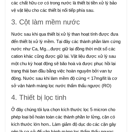
các chất hữu cơ có trong nước là thiết bị tiền xử lý bảo
vệ vật liệu cho các thiết bị nối tiếp phía sau.
3. Cột làm mềm nước
Nước sau khi qua thiết bị xử lý than hoạt tính được đưa
đến thiết bị xử lý mềm. Tại đây các thành phần làm cứng
nước như Ca, Mg…được giữ lại đồng thời một số các
cation khác cũng được giữ lại. Vật liệu được xử lý sau
một chu kỳ hoạt động sẽ bão hoà và được phục hồi lại
trạng thái ban đầu bằng việc hoàn nguyên bởi van tự
động. Nước sau khi làm mềm độ cứng < 17mg/lít là cơ
sở vận hành màng lọc nước thẩm thấu ngược (RO)
4. Thiết bị lọc tinh
Ở đây chúng tôi lựa chọn kích thước lọc 5 micron cho
phép loại bỏ hoàn toàn các thành phần lơ lửng, cặn có
kích thước lớn hơn.. Làm giảm độ dục do các cặn gây
nên là cơ sở để vận hành màng lọc thẩm thấu ngược.