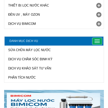
THIẾT BỊ LỌC NƯỚC KHÁC
ĐÈN UV , MÁY OZON
DỊCH VỤ BIMICOM
DANH MỤC DỊCH VỤ
Toggle
navigat
SỬA CHỮA MÁY LỌC NƯỚC
DỊCH VỤ CHĂM SÓC ĐỊNH KỲ
DỊCH VỤ KHẢO SÁT TƯ VẤN
PHÂN TÍCH NƯỚC