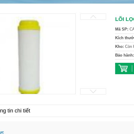
LÕI LỌ
Mã SP:
CA
Kích thướ
Kho:
Còn 
Bảo hành:
g tin chi tiết
ục