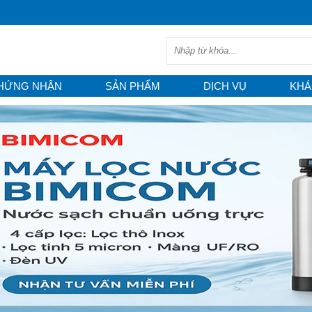
HỨNG NHẬN
SẢN PHẨM
DỊCH VỤ
KHÁ