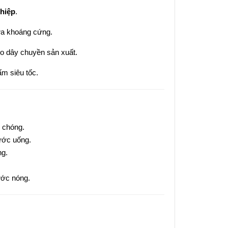
hiệp
.
ứa khoáng cứng.
 dây chuyền sản xuất.
ấm siêu tốc.
 chóng.
ước uống.
ng.
ước nóng.