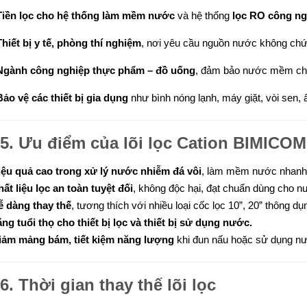
Tiền lọc cho hệ thống làm mềm nước
và hệ thống
lọc RO công ng
Thiết bị y tế, phòng thí nghiệm
, nơi yêu cầu nguồn nước không ch
Ngành công nghiệp thực phẩm – đồ uống
, đảm bảo nước mềm cho
Bảo vệ các thiết bị gia dụng
như bình nóng lạnh, máy giặt, vòi sen, 
5. Ưu điểm của lõi lọc Cation BIMICOM
iệu quả cao trong xử lý nước nhiễm đá vôi
, làm mềm nước nhanh
ất liệu lọc an toàn tuyệt đối
, không độc hại, đạt chuẩn dùng cho n
ễ dàng thay thế
, tương thích với nhiều loại cốc lọc 10”, 20” thông dụ
ng tuổi thọ cho thiết bị lọc và thiết bị sử dụng nước.
iảm mảng bám, tiết kiệm năng lượng
khi đun nấu hoặc sử dụng n
6. Thời gian thay thế lõi lọc