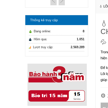
máy lọc nước Gia ...
21/10/2021
💧 L
Hướng dẫn lựa chọn
máy lọc nước Gia ...
Thống kê truy cập

Ô nhiễm nguồn nước
và vấn đề sức khỏe
C
Đang online:
8
16/10/2021
Ô nhiễm nguồn nước
Hôm qua:
1.051
💦
và vấn đề sức khỏe
Lượt truy cập:
2.569.289
Sử dụng năng lượng
Tron
mặt trời để xử lý ...
hiện
16/10/2021
Sử dụng năng lượng
Để k
mặt trời để xử lý ...
Lõi 
giúp
⚙️