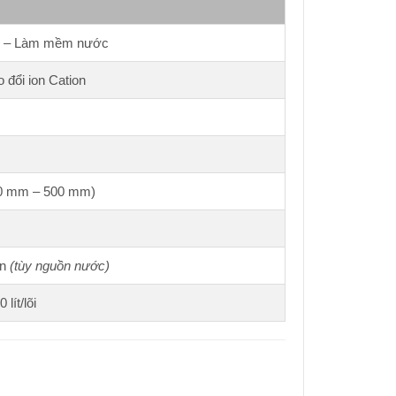
on – Làm mềm nước
 đổi ion Cation
50 mm – 500 mm)
ần
(tùy nguồn nước)
lít/lõi