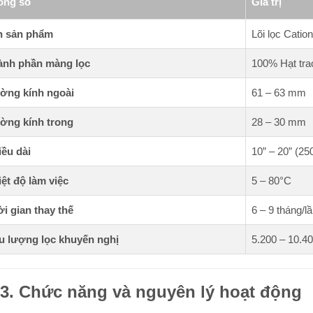
ông số
Giá trị
n sản phẩm
Lõi lọc Cati
ành phần màng lọc
100% Hạt trao
ờng kính ngoài
61 – 63 mm
ờng kính trong
28 – 30 mm
ều dài
10” – 20” (2
ệt độ làm việc
5 – 80°C
i gian thay thế
6 – 9 tháng/l
u lượng lọc khuyến nghị
5.200 – 10.400 
3. Chức năng và nguyên lý hoạt động