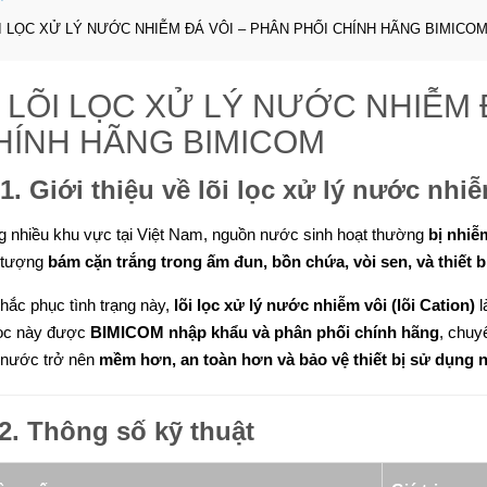
ÕI LỌC XỬ LÝ NƯỚC NHIỄM ĐÁ VÔI – PHÂN PHỐI CHÍNH HÃNG BIMICO
 LÕI LỌC XỬ LÝ NƯỚC NHIỄM 
HÍNH HÃNG BIMICOM
1. Giới thiệu về lõi lọc xử lý nước nhi
g nhiều khu vực tại Việt Nam, nguồn nước sinh hoạt thường
bị nhiễ
 tượng
bám cặn trắng trong ấm đun, bồn chứa, vòi sen, và thiết b
hắc phục tình trạng này,
lõi lọc xử lý nước nhiễm vôi (lõi Cation)
l
lọc này được
BIMICOM nhập khẩu và phân phối chính hãng
, chuy
 nước trở nên
mềm hơn, an toàn hơn và bảo vệ thiết bị sử dụng
2. Thông số kỹ thuật