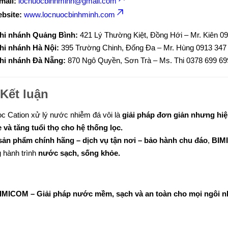
mail:
locnuocbinhminh@gmail.com
bsite:
www.locnuocbinhminh.com
hi nhánh Quảng Bình:
421 Lý Thường Kiệt, Đồng Hới – Mr. Kiên 0
hi nhánh Hà Nội:
395 Trường Chinh, Đống Đa – Mr. Hùng 0913 347
hi nhánh Đà Nẵng:
870 Ngô Quyền, Sơn Trà – Ms. Thi 0378 699 69
Kết luận
lọc Cation xử lý nước nhiễm đá vôi là
giải pháp đơn giản nhưng hiệ
 và tăng tuổi thọ cho hệ thống lọc.
sản phẩm chính hãng – dịch vụ tận nơi – bảo hành chu đáo
,
BIM
g hành trình
nước sạch, sống khỏe.
IMICOM – Giải pháp nước mềm, sạch và an toàn cho mọi ngôi n