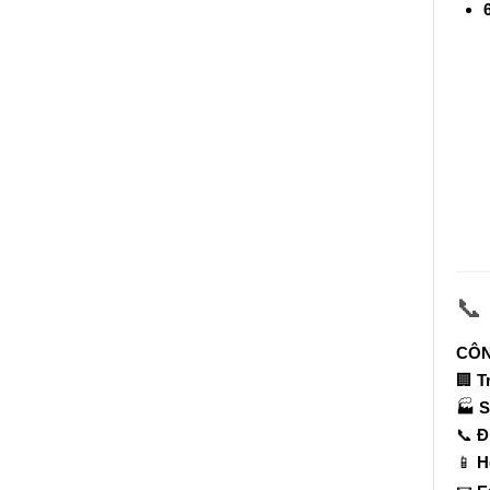
📞
CÔN
🏢
T
🏭
S
📞
Đ
📱
H