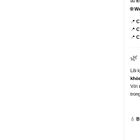
📧
E
🌐
We
📍
C
📍
C
📍
C
🌿
Lõi 
khỏe
Với
tron
💧
B