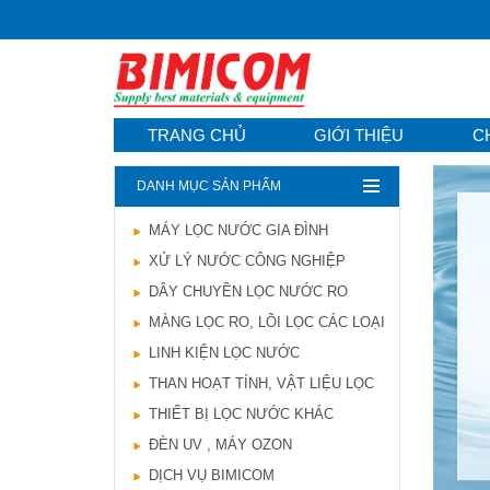
TRANG CHỦ
GIỚI THIỆU
C
DANH MỤC SẢN PHẨM
MÁY LỌC NƯỚC GIA ĐÌNH
Hướng dẫn lựa chọn
XỬ LÝ NƯỚC CÔNG NGHIỆP
máy lọc nước Gia ...
21/10/2021
DÂY CHUYỀN LỌC NƯỚC RO
Hướng dẫn lựa chọn
MÀNG LỌC RO, LÕI LỌC CÁC LOẠI
máy lọc nước Gia ...
LINH KIỆN LỌC NƯỚC
Ô nhiễm nguồn nước
và vấn đề sức khỏe
THAN HOẠT TÍNH, VẬT LIỆU LỌC
16/10/2021
THIẾT BỊ LỌC NƯỚC KHÁC
Ô nhiễm nguồn nước
ĐÈN UV , MÁY OZON
và vấn đề sức khỏe
DỊCH VỤ BIMICOM
Sử dụng năng lượng