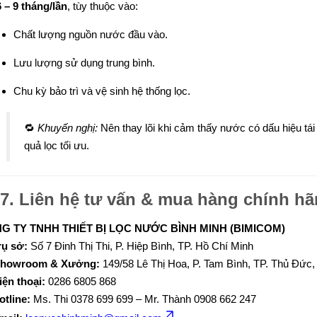
6 – 9 tháng/lần
, tùy thuộc vào:
Chất lượng nguồn nước đầu vào.
Lưu lượng sử dụng trung bình.
Chu kỳ bảo trì và vệ sinh hệ thống lọc.
🔁
Khuyến nghị:
Nên thay lõi khi cảm thấy nước có dấu hiệu tái
quả lọc tối ưu.
7. Liên hệ tư vấn & mua hàng chính h
G TY TNHH THIẾT BỊ LỌC NƯỚC BÌNH MINH (BIMICOM)
rụ sở:
Số 7 Đinh Thị Thi, P. Hiệp Bình, TP. Hồ Chí Minh
howroom & Xưởng:
149/58 Lê Thị Hoa, P. Tam Bình, TP. Thủ Đức,
iện thoại:
0286 6805 868
otline:
Ms. Thi 0378 699 699 – Mr. Thành 0908 662 247