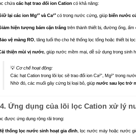
lọc chứa
các hạt trao đổi ion Cation
có khả năng:
Giữ lại các ion Mg²⁺ và Ca²⁺
có trong nước cứng, giúp
biến nước c
Giảm hiện tượng bám cặn trắng
trên thành thiết bị, đường ống, ấm
Bảo vệ màng RO
, tăng tuổi thọ cho hệ thống lọc tổng hoặc thiết bị lọ
Cải thiện mùi vị nước
, giúp nước mềm mại, dễ sử dụng trong sinh h
💡
Cơ chế hoạt động:
Các hạt Cation trong lõi lọc sẽ trao đổi ion Ca²⁺, Mg²⁺ trong nướ
Nhờ đó, các muối gây cứng bị loại bỏ, giúp
nước sau lọc trở 
4. Ứng dụng của lõi lọc Cation xử lý 
lọc được ứng dụng rộng rãi trong:
Hệ thống lọc nước sinh hoạt gia đình
, lọc nước máy hoặc nước gi