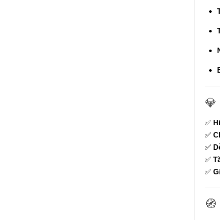
💎
✅
H
✅
Ch
✅
D
✅
Tă
✅
G
🧭