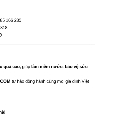
985 166 239
 818
9
u quả cao
, giúp
làm mềm nước, bảo vệ sức
ICOM
tự hào đồng hành cùng mọi gia đình Việt
hà!