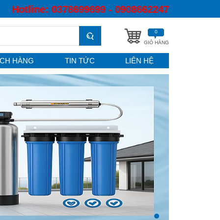
Hotline:
0378699699 - 0908662247
0
GIỎ HÀNG
CH HÀNG
TIN TỨC
LIÊN HỆ