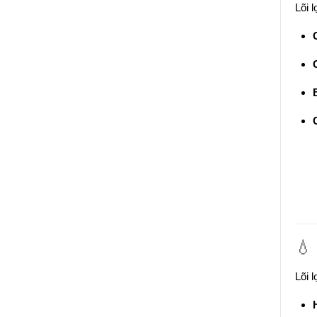
Lõi 
💧
Lõi 