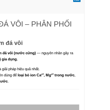
M
ĐÁ VÔI – PHÂN PHỐI
ễm đá vôi
m đá vôi (nước cứng)
— nguyên nhân gây ra
ị gia dụng.
à giải pháp hiệu quả nhất.
ên dùng để
loại bỏ ion Ca²⁺, Mg²⁺ trong nước
,
 nước
.