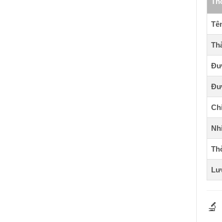
Th
Tê
Th
Đư
Đư
Chi
Nhi
Thờ
Lư
🔬