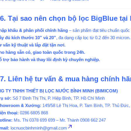
6. Tại sao nên chọn bộ lọc BigBlue tạ
hập khẩu & phân phối chính hãng
– sản phẩm đạt tiêu chuẩn quốc 
ầy đủ kích thước 10” và 20”
, đa dạng cấp lọc từ 0.2 đến 30 micron.
 vấn kỹ thuật và lắp đặt tận nơi.
ho hàng sẵn có, giao toàn quốc trong 24h.
 trợ bảo hành và thay lõi định kỳ chuyên nghiệp.
7. Liên hệ tư vấn & mua hàng chính h
G TY TNHH THIẾT BỊ LỌC NƯỚC BÌNH MINH (BIMICOM)
rụ sở:
Số 7 Đinh Thị Thi, P. Hiệp Bình, TP. Hồ Chí Minh
howroom & Xưởng:
149/58 Lê Thị Hoa, P. Tam Bình, TP. Thủ Đức,
iện thoại:
0286 6805 868
otline:
Ms. Thi 0378 699 699 – Mr. Thành 0908 662 247
mail:
locnuocbinhminh@gmail.com