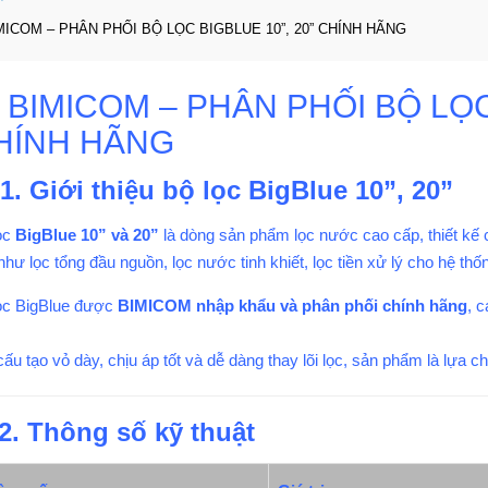
MICOM – PHÂN PHỐI BỘ LỌC BIGBLUE 10”, 20” CHÍNH HÃNG
 BIMICOM – PHÂN PHỐI BỘ LỌC
HÍNH HÃNG
1. Giới thiệu bộ lọc BigBlue 10”, 20”
ọc
BigBlue 10” và 20”
là dòng sản phẩm lọc nước cao cấp, thiết kế
hư lọc tổng đầu nguồn, lọc nước tinh khiết, lọc tiền xử lý cho hệ t
ọc BigBlue được
BIMICOM nhập khẩu và phân phối chính hãng
, 
cấu tạo vỏ dày, chịu áp tốt và dễ dàng thay lõi lọc, sản phẩm là lựa c
2. Thông số kỹ thuật