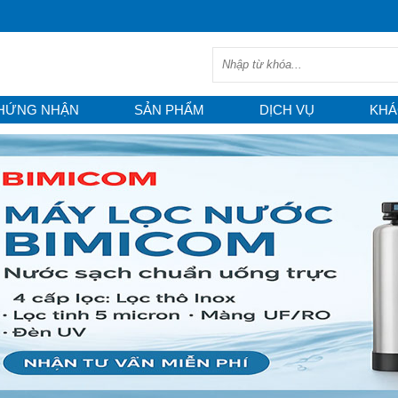
HỨNG NHẬN
SẢN PHẨM
DỊCH VỤ
KHÁ