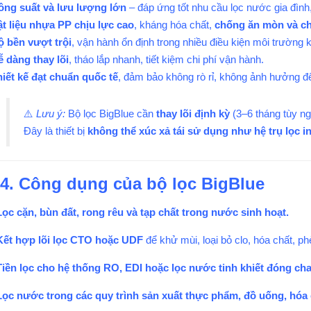
ông suất và lưu lượng lớn
– đáp ứng tốt nhu cầu lọc nước gia đình
t liệu nhựa PP chịu lực cao
, kháng hóa chất,
chống ăn mòn và ch
ộ bền vượt trội
, vận hành ổn định trong nhiều điều kiện môi trường 
 dàng thay lõi
, tháo lắp nhanh, tiết kiệm chi phí vận hành.
iết kế đạt chuẩn quốc tế
, đảm bảo không rò rỉ, không ảnh hưởng đ
⚠️
Lưu ý:
Bộ lọc BigBlue cần
thay lõi định kỳ
(3–6 tháng tùy n
Đây là thiết bị
không thể xúc xả tái sử dụng như hệ trụ lọc 
4. Công dụng của bộ lọc BigBlue
Lọc cặn, bùn đất, rong rêu và tạp chất trong nước sinh hoạt.
Kết hợp lõi lọc CTO hoặc UDF
để khử mùi, loại bỏ clo, hóa chất, p
Tiền lọc cho hệ thống RO, EDI hoặc lọc nước tinh khiết đóng cha
Lọc nước trong các quy trình sản xuất thực phẩm, đồ uống, hóa 