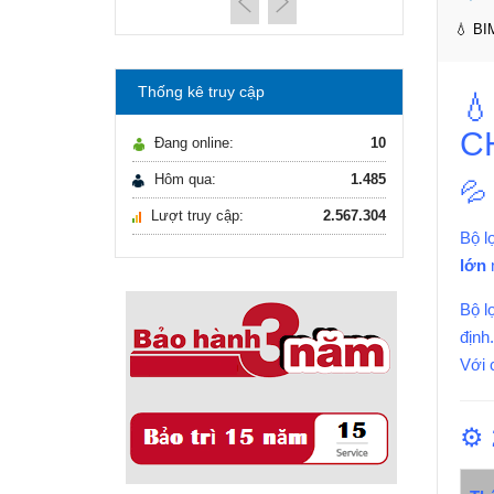
máy lọc nước Gia ...
21/10/2021
💧 BI
Hướng dẫn lựa chọn
máy lọc nước Gia ...
Thống kê truy cập

Ô nhiễm nguồn nước
và vấn đề sức khỏe
C
Đang online:
10
16/10/2021
Ô nhiễm nguồn nước
Hôm qua:
1.485
💦
và vấn đề sức khỏe
Lượt truy cập:
2.567.304
Sử dụng năng lượng
Bộ l
mặt trời để xử lý ...
lớn
n
16/10/2021
Sử dụng năng lượng
Bộ l
mặt trời để xử lý ...
định.
Với 
⚙️