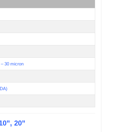
5 – 30 micron
FDA)
10”, 20”