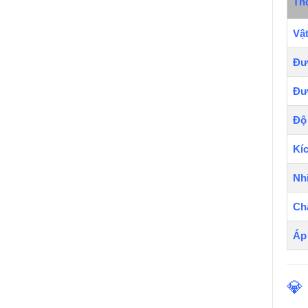
Th
Vật
Đư
Đư
Độ 
Kíc
Nhi
Chấ
Áp
💎