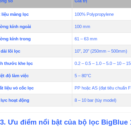
ông số
Giá trị
 liệu màng lọc
100% Polypropylene
ờng kính ngoài
100 mm
ờng kính trong
61 – 63 mm
dài lõi lọc
10”, 20” (250mm – 500mm)
h thước khe lọc
0.2 – 0.5 – 1.0 – 5.0 – 10 – 1
ệt độ làm việc
5 – 80°C
t liệu vỏ cốc lọc
PP hoặc AS (đạt tiêu chuẩn 
 lực hoạt động
8 – 10 bar (tùy model)
3. Ưu điểm nổi bật của bộ lọc BigBlue 