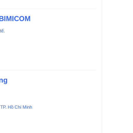
i BIMICOM
tế.
ãng
 TP. Hồ Chí Minh