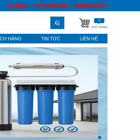
Hotline:
0378699699 - 0908662247
0
GIỎ HÀNG
CH HÀNG
TIN TỨC
LIÊN HỆ