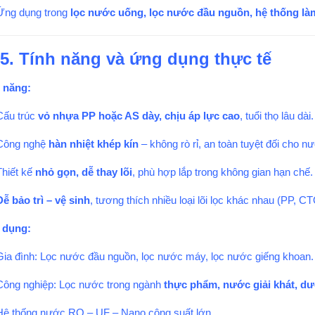
Ứng dụng trong
lọc nước uống, lọc nước đầu nguồn, hệ thống là
5. Tính năng và ứng dụng thực tế
 năng:
Cấu trúc
vỏ nhựa PP hoặc AS dày, chịu áp lực cao
, tuổi thọ lâu dài.
Công nghệ
hàn nhiệt khép kín
– không rò rỉ, an toàn tuyệt đối cho n
Thiết kế
nhỏ gọn, dễ thay lõi
, phù hợp lắp trong không gian hạn chế.
Dễ bảo trì – vệ sinh
, tương thích nhiều loại lõi lọc khác nhau (PP, 
 dụng:
Gia đình: Lọc nước đầu nguồn, lọc nước máy, lọc nước giếng khoan.
Công nghiệp: Lọc nước trong ngành
thực phẩm, nước giải khát, dư
Hệ thống nước RO – UF – Nano công suất lớn.