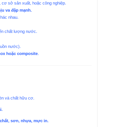
, cơ sở sản xuất, hoặc công nghiệp.
ịu va đập mạnh.
khác nhau.
ến chất lượng nước.
guồn nước).
inox hoặc composite
.
hèn và chất hữu cơ.
i.
chất, sơn, nhựa, mực in.