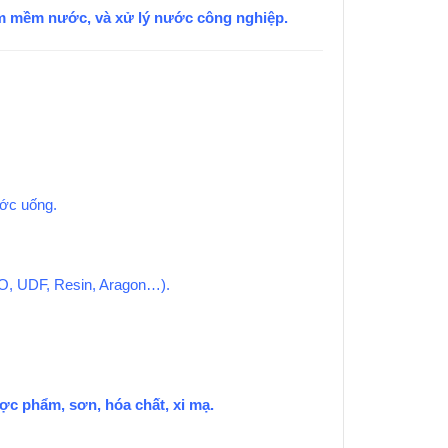
m mềm nước, và xử lý nước công nghiệp.
ước uống.
CTO, UDF, Resin, Aragon…).
ợc phẩm, sơn, hóa chất, xi mạ.