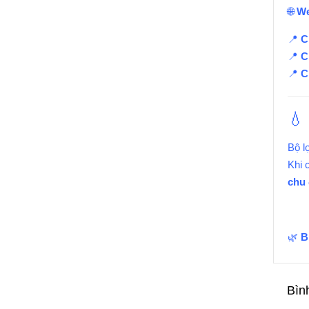
🌐
We
📍
C
📍
C
📍
C
💧
Bộ l
Khi 
chu 
🌿
B
Bìn