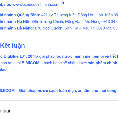
bsite:
www.locnuocbinhminh.com
hi nhánh Quảng Bình:
421 Lý Thường Kiệt, Đồng Hới – Mr. Kiên 0
hi nhánh Hà Nội:
395 Trường Chinh, Đống Đa – Mr. Hùng 0913 347
hi nhánh Đà Nẵng:
870 Ngô Quyền, Sơn Trà – Ms. Thi 0378 699 69
Kết luận
ọc
BigBlue 10”, 20”
là giải pháp
lọc nước mạnh mẽ, bền bỉ và tiết 
chọn mua tại
BIMICOM
, khách hàng sẽ nhận được
sản phẩm chính 
đáo.
IMICOM – Giải pháp nước sạch toàn diện, an tâm cho mọi công t
h luận