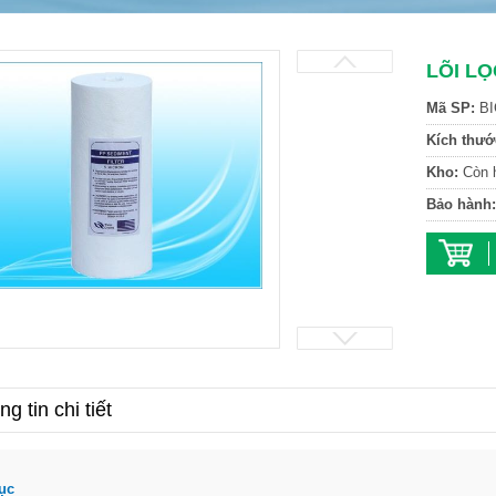
LÕI LỌ
Mã SP:
BI
Kích thướ
Kho:
Còn 
Bảo hành:
g tin chi tiết
ục