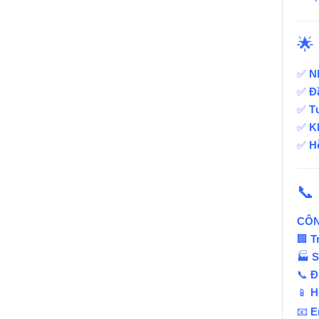
🌟
✅
N
✅
Đ
✅
Tư
✅
K
✅
Hỗ
📞
CÔN
🏢
T
🏭
S
📞
Đ
📱
H
📧
E