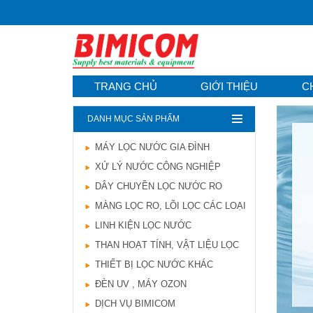
TRANG CHỦ
GIỚI THIỆU
C
DANH MỤC SẢN PHẨM
MÁY LỌC NƯỚC GIA ĐÌNH
Hướng dẫn lựa chọn
XỬ LÝ NƯỚC CÔNG NGHIỆP
máy lọc nước Gia ...
21/10/2021
DÂY CHUYỀN LỌC NƯỚC RO
Hướng dẫn lựa chọn
MÀNG LỌC RO, LÕI LỌC CÁC LOẠI
máy lọc nước Gia ...
LINH KIỆN LỌC NƯỚC
Ô nhiễm nguồn nước
và vấn đề sức khỏe
THAN HOẠT TÍNH, VẬT LIỆU LỌC
16/10/2021
THIẾT BỊ LỌC NƯỚC KHÁC
Ô nhiễm nguồn nước
ĐÈN UV , MÁY OZON
và vấn đề sức khỏe
DỊCH VỤ BIMICOM
Sử dụng năng lượng