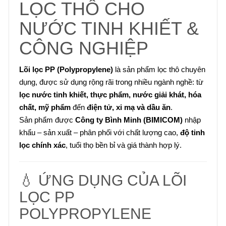
LỌC THÔ CHO
NƯỚC TINH KHIẾT &
CÔNG NGHIỆP
Lõi lọc PP (Polypropylene)
là sản phẩm lọc thô chuyên
dụng, được sử dụng rộng rãi trong nhiều ngành nghề: từ
lọc nước tinh khiết, thực phẩm, nước giải khát, hóa
chất, mỹ phẩm
đến
điện tử, xi mạ và dầu ăn
.
Sản phẩm được
Công ty Bình Minh (BIMICOM)
nhập
khẩu – sản xuất – phân phối với chất lượng cao,
độ tinh
lọc chính xác
, tuổi thọ bền bỉ và giá thành hợp lý.
💧 ỨNG DỤNG CỦA LÕI
LỌC PP
POLYPROPYLENE