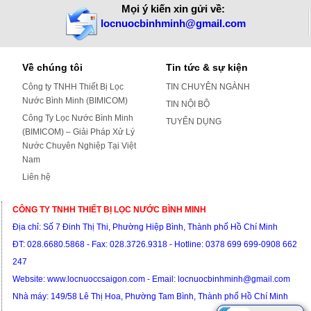
Mọi ý kiến xin gửi về:
locnuocbinhminh@gmail.com
Về chúng tôi
Tin tức & sự kiện
Công ty TNHH Thiết Bị Lọc
TIN CHUYÊN NGÀNH
Nước Bình Minh (BIMICOM)
TIN NỘI BỘ
Công Ty Lọc Nước Bình Minh
TUYỂN DỤNG
(BIMICOM) – Giải Pháp Xử Lý
Nước Chuyên Nghiệp Tại Việt
Nam
Liên hệ
CÔNG TY TNHH THIẾT BỊ LỌC NƯỚC BÌNH MINH
Địa chỉ: S
ố 7 Đinh Thị Thi, Phường Hiệp Bình, Thành phố Hồ Chí Minh
ĐT:
028.6680.5868 - Fax: 028.3726.9318 -
Hotline: 0378 699 699-0908 662
247
Website:
www.locnuoccsaigon.com - Email: locnuocbinhminh@gmail.com
Nhà máy: 149/58 Lê Thị Hoa, Phường Tam Bình, T
hành phố Hồ Chí Minh