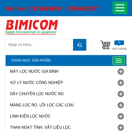
Hotline:
0378699699 - 0908662247
0
GIỎ HÀNG
DANH MỤC SẢN PHẨM
Toggle
navigat
MÁY LỌC NƯỚC GIA ĐÌNH
XỬ LÝ NƯỚC CÔNG NGHIỆP
DÂY CHUYỀN LỌC NƯỚC RO
MÀNG LỌC RO, LÕI LỌC CÁC LOẠI
LINH KIỆN LỌC NƯỚC
THAN HOẠT TÍNH, VẬT LIỆU LỌC