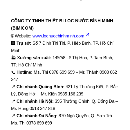
CÔNG TY TNHH THIẾT BỊ LỌC NƯỚC BÌNH MINH
(BIMICOM)
🌐 Website:
www.locnuocbinhminh.com
🏢
Trụ sở:
Số 7 Đinh Thị Thi, P. Hiệp Bình, TP. Hồ Chí
Minh
🏭
Xưởng sản xuất:
149/58 Lê Thị Hoa, P. Tam Bình,
TP. Hồ Chí Minh
📞
Hotline:
Ms. Thi 0378 699 699 – Mr. Thành 0908 662
247
📍
Chi nhánh Quảng Bình:
421 Lý Thường Kiệt, P. Bắc
Lý, Đồng Hới – Mr. Kiên 0985 166 239
📍
Chi nhánh Hà Nội:
395 Trường Chinh, Q. Đống Đa –
Mr. Hùng 0913 347 818
📍
Chi nhánh Đà Nẵng:
870 Ngô Quyền, Q. Sơn Trà –
Ms. Thi 0378 699 699