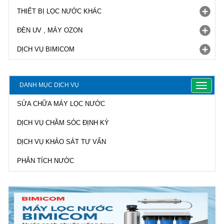
THIẾT BỊ LỌC NƯỚC KHÁC
ĐÈN UV , MÁY OZON
DỊCH VỤ BIMICOM
DANH MỤC DỊCH VỤ
Toggle
navigat
SỬA CHỮA MÁY LỌC NƯỚC
DỊCH VỤ CHĂM SÓC ĐỊNH KỲ
DỊCH VỤ KHẢO SÁT TƯ VẤN
PHÂN TÍCH NƯỚC