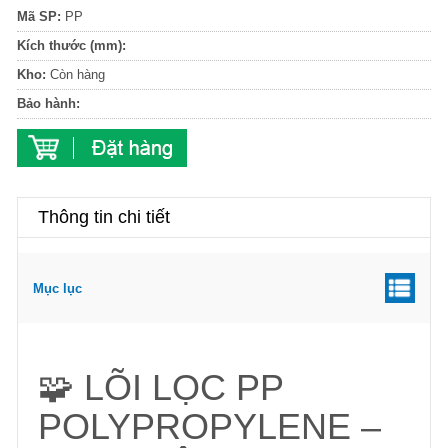
Mã SP:
PP
Kích thước (mm):
Kho:
Còn hàng
Bảo hành:
Thông tin chi tiết
Mục lục
🧩 LÕI LỌC PP
POLYPROPYLENE –