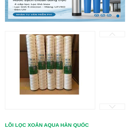
LÕI LỌC XOẮN AQUA HÀN QUỐC