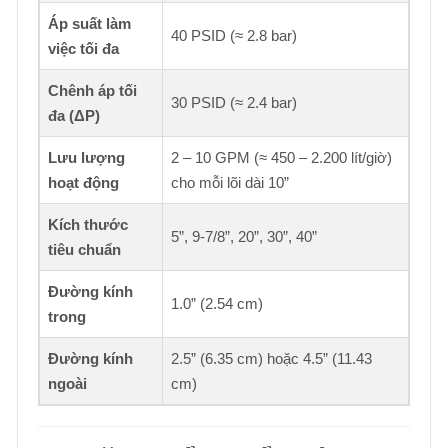
Áp suất làm
40 PSID (≈ 2.8 bar)
việc tối đa
Chênh áp tối
30 PSID (≈ 2.4 bar)
đa (ΔP)
Lưu lượng
2 – 10 GPM (≈ 450 – 2.200 lít/giờ)
hoạt động
cho mỗi lõi dài 10”
Kích thước
5”, 9-7/8”, 20”, 30”, 40”
tiêu chuẩn
Đường kính
1.0” (2.54 cm)
trong
Đường kính
2.5” (6.35 cm) hoặc 4.5” (11.43
ngoài
cm)