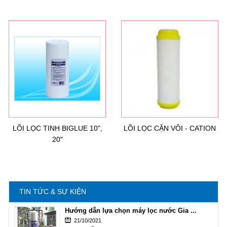
Hướng dẫn lựa chọn máy lọc nước Gia ...
21/10/2021
Hướng dẫn lựa chọn máy lọc nước Gia ...
Ô nhiễm nguồn nước và vấn đề sức khỏe
16/10/2021
Ô nhiễm nguồn nước và vấn đề sức khỏe
LÕI LỌC TINH BIGLUE 10",
LÕI LỌC CẶN VÔI - CATION
20"
Sử dụng năng lượng mặt trời để xử lý ...
16/10/2021
Sử dụng năng lượng mặt trời để xử lý ...
TIN TỨC & SỰ KIỆN
Hướng dẫn lựa chọn máy lọc nước Gia ...
21/10/2021