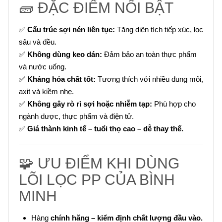
🧱 ĐẶC ĐIỂM NỔI BẬT
✅
Cấu trúc sợi nén liên tục:
Tăng diện tích tiếp xúc, lọc
sâu và đều.
✅
Không dùng keo dán:
Đảm bảo an toàn thực phẩm
và nước uống.
✅
Kháng hóa chất tốt:
Tương thích với nhiều dung môi,
axit và kiềm nhẹ.
✅
Không gây rò rỉ sợi hoặc nhiễm tạp:
Phù hợp cho
ngành dược, thực phẩm và điện tử.
✅
Giá thành kinh tế – tuổi thọ cao – dễ thay thế.
🧩 ƯU ĐIỂM KHI DÙNG
LÕI LỌC PP CỦA BÌNH
MINH
Hàng
chính hãng – kiểm định chất lượng đầu vào.