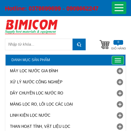
Hotline:
0378699699 - 0908662247
0
GIỎ HÀNG
DANH MỤC SẢN PHẨM
Toggle
navigat
MÁY LỌC NƯỚC GIA ĐÌNH
XỬ LÝ NƯỚC CÔNG NGHIỆP
DÂY CHUYỀN LỌC NƯỚC RO
MÀNG LỌC RO, LÕI LỌC CÁC LOẠI
LINH KIỆN LỌC NƯỚC
THAN HOẠT TÍNH, VẬT LIỆU LỌC