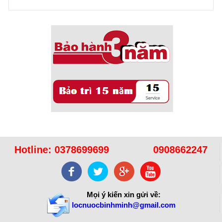
16/10/2021
Sử dụng năng lượng mặt trời để xử lý ...
Hotline:
0378699699
0908662247
Mọi ý kiến xin gửi về:
locnuocbinhminh@gmail.com