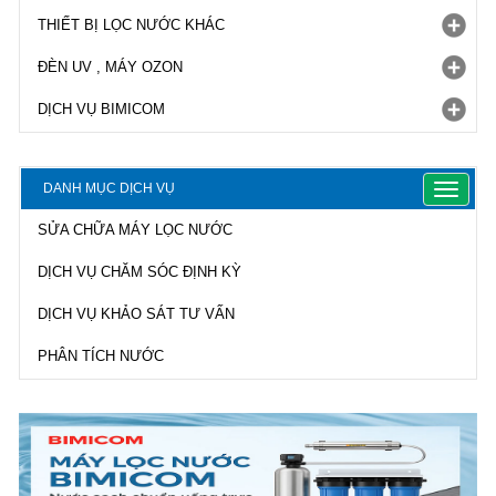
THIẾT BỊ LỌC NƯỚC KHÁC
ĐÈN UV , MÁY OZON
DỊCH VỤ BIMICOM
DANH MỤC DỊCH VỤ
Toggle
navigat
SỬA CHỮA MÁY LỌC NƯỚC
DỊCH VỤ CHĂM SÓC ĐỊNH KỲ
DỊCH VỤ KHẢO SÁT TƯ VẤN
PHÂN TÍCH NƯỚC