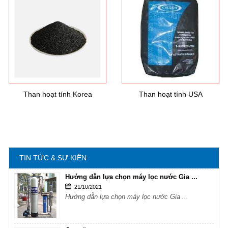
Hướng dẫn lựa chọn máy lọc nước Gia ...
21/10/2021
Hướng dẫn lựa chọn máy lọc nước Gia ...
Ô nhiễm nguồn nước và vấn đề sức khỏe
16/10/2021
Ô nhiễm nguồn nước và vấn đề sức khỏe
Than hoạt tính Korea
Than hoạt tính USA
Sử dụng năng lượng mặt trời để xử lý ...
16/10/2021
Sử dụng năng lượng mặt trời để xử lý ...
TIN TỨC & SỰ KIỆN
Hướng dẫn lựa chọn máy lọc nước Gia ...
21/10/2021
Hướng dẫn lựa chọn máy lọc nước Gia ...