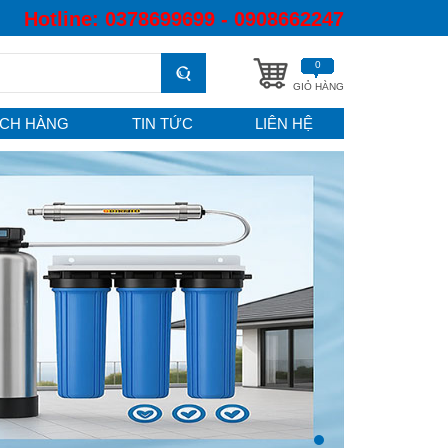
Hotline:
0378699699 - 0908662247
0
GIỎ HÀNG
CH HÀNG
TIN TỨC
LIÊN HỆ