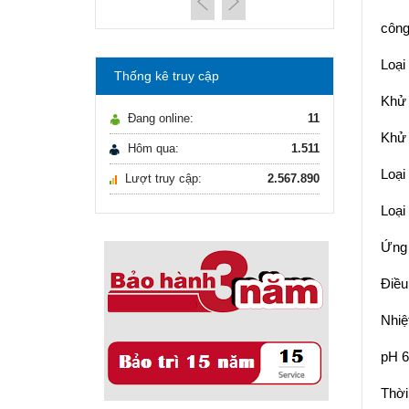
máy lọc nước Gia ...
21/10/2021
công
Hướng dẫn lựa chọn
máy lọc nước Gia ...
Loại
Thống kê truy cập
Ô nhiễm nguồn nước
Khử 
và vấn đề sức khỏe
Đang online:
11
16/10/2021
Khử
Ô nhiễm nguồn nước
Hôm qua:
1.511
và vấn đề sức khỏe
Loại
Lượt truy cập:
2.567.890
Sử dụng năng lượng
mặt trời để xử lý ...
Loại
16/10/2021
Sử dụng năng lượng
Ứng 
mặt trời để xử lý ...
Điều
Nhiệ
pH 6
Thời