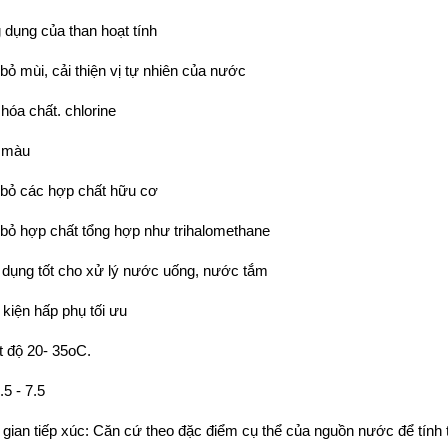
 dụng của than hoạt tính
 bỏ mùi, cải thiện vị tự nhiên của nước
hóa chất. chlorine
 màu
 bỏ các hợp chất hữu cơ
 bỏ hợp chất tổng hợp như trihalomethane
dụng tốt cho xử lý nước uống, nước tắm
 kiện hấp phụ tối ưu
t độ 20- 35oC.
.5 - 7.5
 gian tiếp xúc: Căn cứ theo đặc điểm cụ thể của nguồn nước để tính t