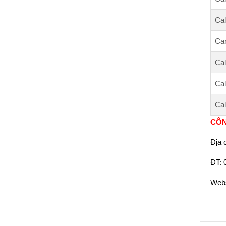
Cal
Ca
Cal
Cal
Cal
CÔN
Địa 
ĐT: 
Webs