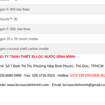
gon F-400 low fines
rbsorb™ 30
gon F-300, low fines
gon 20 x 50 mesh media
gon coconut shell carbon media
G TY TNHH THIẾT BỊ LỌC NƯỚC BÌNH MINH
chỉ: Số 7 Đinh Thị Thi, Phường Hiệp Bình Phước, Thủ Đức, TPHCM
028.6680.5868 - Fax: 028.3726.9318 - Hotline:
0378 699 699-0908 66
ite: www.locnuocbinhminh.com - Email: locnuocbinhminh@gmail.c