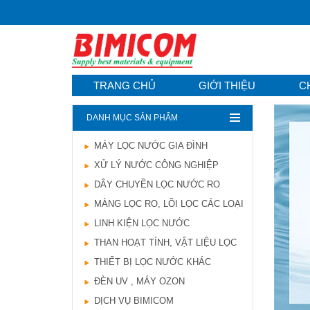
TRANG CHỦ
GIỚI THIỆU
C
DANH MỤC SẢN PHẨM
MÁY LỌC NƯỚC GIA ĐÌNH
Hướng dẫn lựa chọn
XỬ LÝ NƯỚC CÔNG NGHIỆP
máy lọc nước Gia ...
21/10/2021
DÂY CHUYỀN LỌC NƯỚC RO
Hướng dẫn lựa chọn
MÀNG LỌC RO, LÕI LỌC CÁC LOẠI
máy lọc nước Gia ...
LINH KIỆN LỌC NƯỚC
Ô nhiễm nguồn nước
và vấn đề sức khỏe
THAN HOẠT TÍNH, VẬT LIỆU LỌC
16/10/2021
THIẾT BỊ LỌC NƯỚC KHÁC
Ô nhiễm nguồn nước
ĐÈN UV , MÁY OZON
và vấn đề sức khỏe
DỊCH VỤ BIMICOM
Sử dụng năng lượng