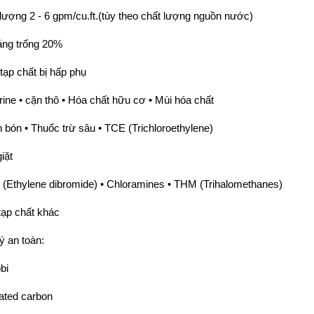
lượng 2 - 6 gpm/cu.ft.(tùy theo chất lượng nguồn nước)
ng trống 20%
tạp chất bị hấp phụ
rine • cặn thô • Hóa chất hữu cơ • Mùi hóa chất
 bón • Thuốc trừ sâu • TCE (Trichloroethylene)
iặt
(Ethylene dibromide) • Chloramines • THM (Trihalomethanes)
tạp chất khác
ý an toàn:
bi
ated carbon