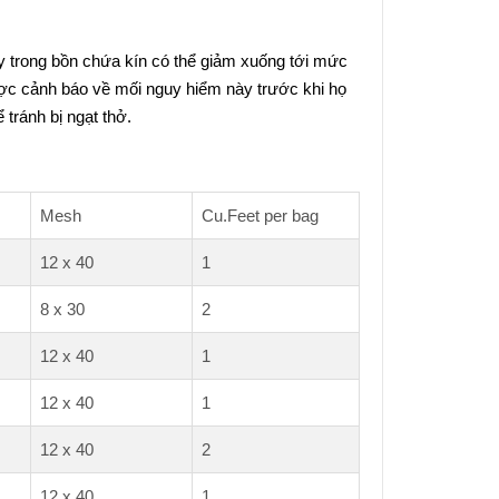
y trong bồn chứa kín có thể giảm xuống tới mức
ược cảnh báo về mối nguy hiểm này trước khi họ
tránh bị ngạt thở.
Mesh
Cu.Feet per bag
12 x 40
1
8 x 30
2
12 x 40
1
12 x 40
1
12 x 40
2
12 x 40
1