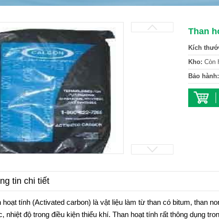
Than h
Kích thướ
Kho:
Còn 
Bảo hành:
g tin chi tiết
 hoạt tính (Activated carbon) là vật liệu làm từ than có bitum, than n
, nhiệt độ trong điều kiện thiểu khí. Than hoạt tính rất thông dụng t