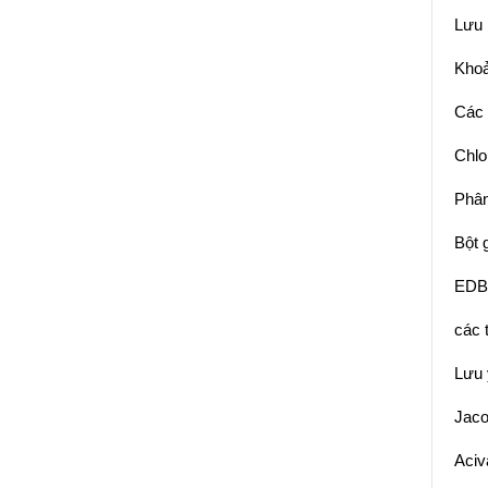
Lưu 
Khoả
Các 
Chlo
Phân
Bột g
EDB 
các 
Lưu 
Jaco
Aciv