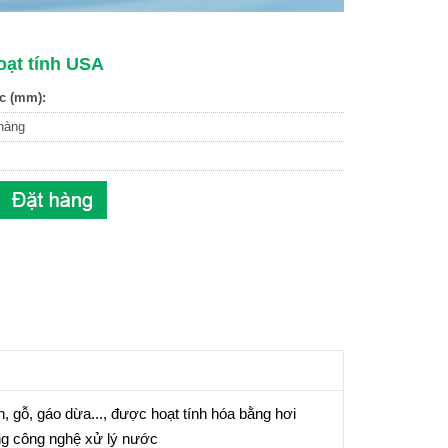
oạt tính USA
c (mm):
hàng
on, gỗ, gáo dừa..., được hoạt tính hóa bằng hơi
rong công nghệ xử lý nước