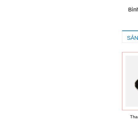
Bìn
SẢN
Tha