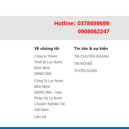
Hotline:
0378699699
0908662247
Về chúng tôi
Tin tức & sự kiện
Công ty TNHH
TIN CHUYÊN NGÀNH
Thiết Bị Lọc Nước
TIN NỘI BỘ
Bình Minh
TUYỂN DỤNG
(BIMICOM)
Công Ty Lọc Nước
Bình Minh
(BIMICOM) – Giải
Pháp Xử Lý Nước
Chuyên Nghiệp Tại
Việt Nam
Liên hệ