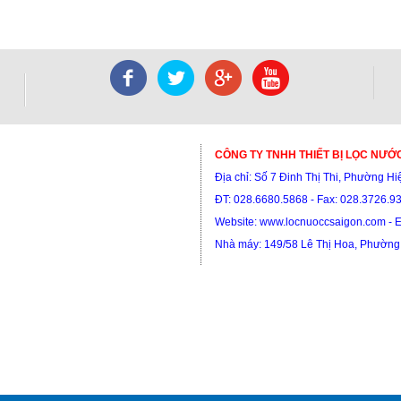
CÔNG TY TNHH THIẾT BỊ LỌC NƯỚ
Địa chỉ: S
ố 7 Đinh Thị Thi, Phường H
ĐT:
028.6680.5868 - Fax: 028.3726.9
Website:
www.locnuoccsaigon.com - 
Nhà máy: 149/58 Lê Thị Hoa, Phường