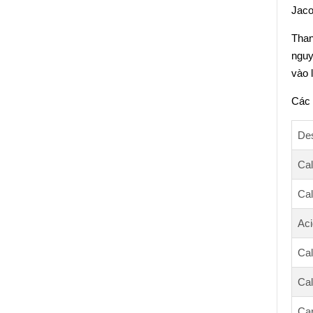
Jaco
Than
nguy
vào 
Các 
Des
Cal
Cal
Aci
Cal
Ca
Ca