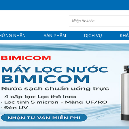
HỨNG NHẬN
SẢN PHẨM
DỊCH VỤ
KHÁ