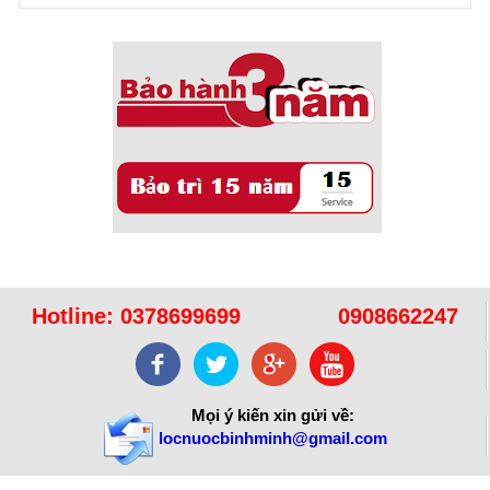
Sử dụng năng lượng mặt trời để xử lý ...
Hotline:
0378699699
0908662247
Mọi ý kiến xin gửi về:
locnuocbinhminh@gmail.com