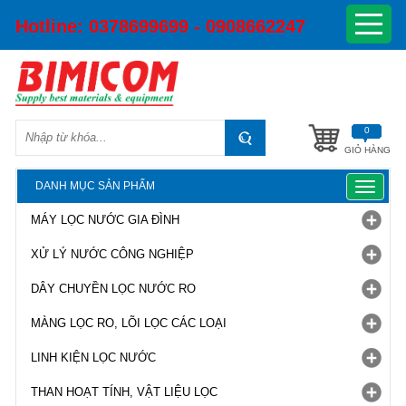
Hotline:
0378699699 - 0908662247
0
GIỎ HÀNG
DANH MỤC SẢN PHẨM
Toggle
navigat
MÁY LỌC NƯỚC GIA ĐÌNH
XỬ LÝ NƯỚC CÔNG NGHIỆP
DÂY CHUYỀN LỌC NƯỚC RO
MÀNG LỌC RO, LÕI LỌC CÁC LOẠI
LINH KIỆN LỌC NƯỚC
THAN HOẠT TÍNH, VẬT LIỆU LỌC