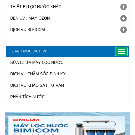
THIẾT BỊ LỌC NƯỚC KHÁC
ĐÈN UV , MÁY OZON
DỊCH VỤ BIMICOM
DANH MỤC DỊCH VỤ
Toggle
navigat
SỬA CHỮA MÁY LỌC NƯỚC
DỊCH VỤ CHĂM SÓC ĐỊNH KỲ
DỊCH VỤ KHẢO SÁT TƯ VẤN
PHÂN TÍCH NƯỚC