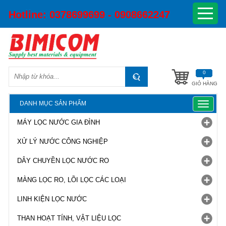
Hotline:
0378699699 - 0908662247
0
GIỎ HÀNG
DANH MỤC SẢN PHẨM
Toggle
navigat
MÁY LỌC NƯỚC GIA ĐÌNH
XỬ LÝ NƯỚC CÔNG NGHIỆP
DÂY CHUYỀN LỌC NƯỚC RO
MÀNG LỌC RO, LÕI LỌC CÁC LOẠI
LINH KIỆN LỌC NƯỚC
THAN HOẠT TÍNH, VẬT LIỆU LỌC