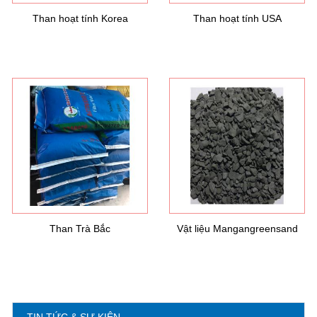
Than hoạt tính Korea
Than hoạt tính USA
Hướng dẫn lựa chọn máy lọc nước Gia ...
21/10/2021
Hướng dẫn lựa chọn máy lọc nước Gia ...
Ô nhiễm nguồn nước và vấn đề sức khỏe
16/10/2021
Ô nhiễm nguồn nước và vấn đề sức khỏe
Than Trà Bắc
Vật liệu Mangangreensand
Sử dụng năng lượng mặt trời để xử lý ...
16/10/2021
Sử dụng năng lượng mặt trời để xử lý ...