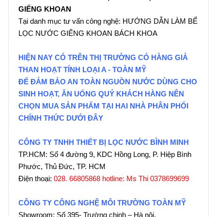
GIẾNG KHOAN
Tại danh mục tư vấn công nghệ: HƯỚNG DẪN LÀM BỂ
LỌC NƯỚC GIẾNG KHOAN BÁCH KHOA
HIỆN NAY CÓ TRÊN THỊ TRƯỜNG CÓ HÀNG GIẢ
THAN HOẠT TÍNH LOẠI A - TOÀN MỸ
ĐỂ ĐẢM BẢO AN TOÀN NGUỒN NƯỚC DÙNG CHO
SINH HOẠT, ĂN UỐNG QUÝ KHÁCH HÀNG NÊN
CHỌN MUA SẢN PHẨM TẠI HAI NHÀ PHÂN PHỐI
CHÍNH THỨC DƯỚI ĐÂY
CÔNG TY TNHH THIẾT BỊ LỌC NƯỚC BÌNH MINH
TP.HCM: Số 4 đường 9, KDC Hồng Long, P. Hiệp Bình
Phước, Thủ Đức, TP. HCM
Điện thoại:
028. 66805868 hotline: Ms Thi 0378699699
CÔNG TY CÔNG NGHỆ MÔI TRƯỜNG TOÀN MỸ
Showroom: Số 395- Trường chinh – Hà nội.