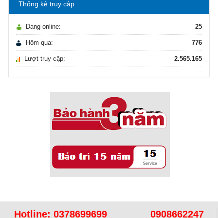
Thống kê truy cập
Ô nhiễm nguồn nước và vấn đề sức khỏe
16/10/2021
Đang online:
25
Ô nhiễm nguồn nước và vấn đề sức khỏe
Hôm qua:
776
Lượt truy cập:
2.565.165
Sử dụng năng lượng mặt trời để xử lý ...
16/10/2021
Sử dụng năng lượng mặt trời để xử lý ...
Hotline:
0378699699
0908662247