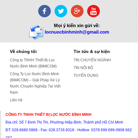
Mọi ý kiến xin gửi về:
locnuocbinhminh@gmail.com
Về chúng tôi
Tin tức & sự kiện
Công ty TNHH Thiết Bị Lọc
TIN CHUYÊN NGÀNH
Nước Bình Minh (BIMICOM)
TIN NỘI BỘ
Công Ty Lọc Nước Bình Minh
TUYỂN DỤNG
(BIMICOM) – Giải Pháp Xử Lý
Nước Chuyên Nghiệp Tại Việt
Nam
Liên hệ
CÔNG TY TNHH THIẾT BỊ LỌC NƯỚC BÌNH MINH
Địa chỉ: S
ố 7 Đinh Thị Thi, Phường Hiệp Bình, Thành phố Hồ Chí Minh
ĐT:
028.6680.5868 - Fax: 028.3726.9318 -
Hotline: 0378 699 699-0908 662
247