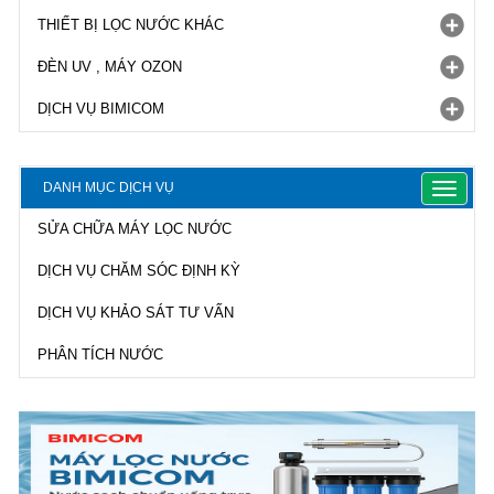
THIẾT BỊ LỌC NƯỚC KHÁC
ĐÈN UV , MÁY OZON
DỊCH VỤ BIMICOM
DANH MỤC DỊCH VỤ
Toggle
navigat
SỬA CHỮA MÁY LỌC NƯỚC
DỊCH VỤ CHĂM SÓC ĐỊNH KỲ
DỊCH VỤ KHẢO SÁT TƯ VẤN
PHÂN TÍCH NƯỚC