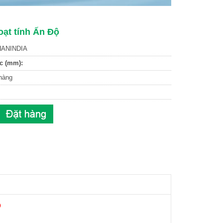
oạt tính Ấn Độ
ANINDIA
c (mm):
hàng
Ộ