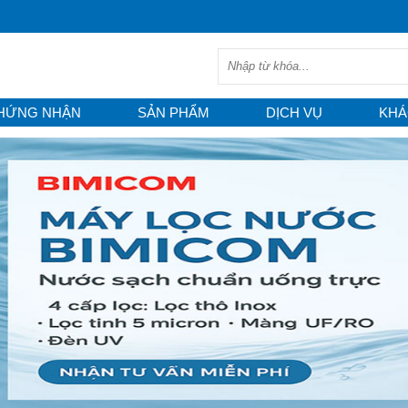
HỨNG NHẬN
SẢN PHẨM
DỊCH VỤ
KHÁ