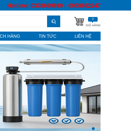
Hotline:
0378699699 - 0908662247
0
GIỎ HÀNG
CH HÀNG
TIN TỨC
LIÊN HỆ