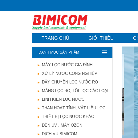
TRANG CHỦ
GIỚI THIỆU
C
DANH MỤC SẢN PHẨM
MÁY LỌC NƯỚC GIA ĐÌNH
Hướng dẫn lựa chọn
XỬ LÝ NƯỚC CÔNG NGHIỆP
máy lọc nước Gia ...
21/10/2021
DÂY CHUYỀN LỌC NƯỚC RO
Hướng dẫn lựa chọn
MÀNG LỌC RO, LÕI LỌC CÁC LOẠI
máy lọc nước Gia ...
LINH KIỆN LỌC NƯỚC
Ô nhiễm nguồn nước
và vấn đề sức khỏe
THAN HOẠT TÍNH, VẬT LIỆU LỌC
16/10/2021
THIẾT BỊ LỌC NƯỚC KHÁC
Ô nhiễm nguồn nước
ĐÈN UV , MÁY OZON
và vấn đề sức khỏe
DỊCH VỤ BIMICOM
Sử dụng năng lượng