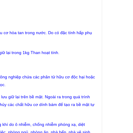
u cơ hòa tan trong nước. Do có đặc tính hấp phụ
 lại trong 1kg Than hoạt tính.
i công nghiệp chứa các phân tử hữu cơ độc hại hoặc
ọc.
ưu giữ lại trên bề mặt. Ngoài ra trong quá trình
 hủy các chất hữu cơ dính bám để tạo ra bề mặt tự
 khí do ô nhiễm, chống nhiễm phóng xạ, diệt
việc, phòng ngủ, phòng ăn, nhà bếp, nhà vệ sinh …