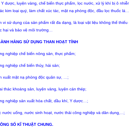
, Y dược, luyện vàng, chế biến thực phẩm, lọc nước, xử lý khí bị ô nhiễ
các kim loại quý, làm chất xúc tác, mặt nạ phòng độc, đầu lọc thuốc lá
 vi sử dụng của sản phẩm rất đa dạng, là loại vật liệu không thể thiế
ộc hại và bảo vệ môi trường…
GÀNH HÀNG SỬ DỤNG THAN HOẠT TÍNH
ng nghiệp chế biến nông sản, thực phẩm;
ng nghiệp chế biến thủy, hải sản;
n xuất mặt nạ phòng độc quân sự, …;
ai thác khoáng sản, luyện vàng, luyện cán thép;
ng nghiệp sản xuất hóa chất, dầu khí, Y dược…;
c nước uống, nước sinh hoạt, nước thải công nghiệp và dân dụng,...;
HÔNG SỐ KĨ THUẬT CHUNG.