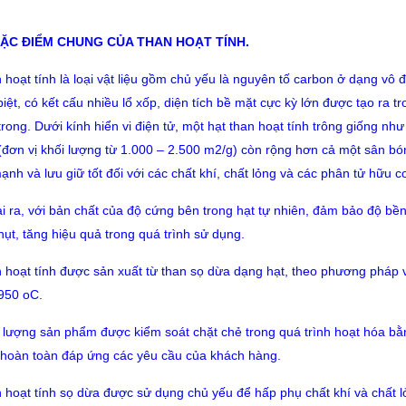
 ĐẶC ĐIỂM CHUNG CỦA THAN HOẠT TÍNH.
 hoạt tính là loại vật liệu gồm chủ yếu là nguyên tố carbon ở dạng vô đ
iệt, có kết cấu nhiều lổ xốp, diện tích bề mặt cực kỳ lớn được tạo ra t
rong. Dưới kính hiển vi điện tử, một hạt than hoạt tính trông giống như
 (đơn vị khối lượng từ 1.000 – 2.500 m2/g) còn rộng hơn cả một sân bó
ạnh và lưu giữ tốt đối với các chất khí, chất lỏng và các phân tử hữu c
i ra, với bản chất của độ cứng bên trong hạt tự nhiên, đảm bảo độ bền 
hụt, tăng hiệu quả trong quá trình sử dụng.
 hoạt tính được sản xuất từ than sọ dừa dạng hạt, theo phương pháp v
950 oC.
 lượng sản phẩm được kiểm soát chặt chẻ trong quá trình hoạt hóa bằng
, hoàn toàn đáp ứng các yêu cầu của khách hàng.
 hoạt tính sọ dừa được sử dụng chủ yếu để hấp phụ chất khí và chất 