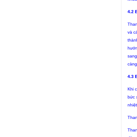
4.2
Than
và c
thàn
hướn
sang
càng
4.3
Khi 
bức 
nhiệ
Than
Than