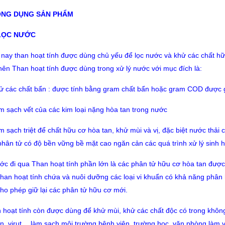
ÔNG DỤNG SẢN PHẨM
 LỌC NƯỚC
 nay than hoạt tính được dùng chủ yếu để lọc nước và khử các chất hữ
nên Than hoạt tính được dùng trong xử lý nước với mục đích là:
ử các chất bẩn : được tính bằng gram chất bẩn hoặc gram COD được giữ
m sạch vết của các kim loại nặng hòa tan trong nước
m sạch triệt để chất hữu cơ hòa tan, khử mùi và vị, đặc biệt nước thả
phân tử có độ bền vững bề mặt cao ngăn cản các quá trình xử lý sinh h
ớc đi qua Than hoạt tính phần lớn là các phân tử hữu cơ hòa tan được l
Than hoạt tính chứa và nuôi dưỡng các loại vi khuẩn có khả năng phân
cho phép giữ lại các phân tử hữu cơ mới.
 hoạt tính còn được dùng để khử mùi, khử các chất độc có trong không
n, virut… làm sạch môi trường bệnh viện, trường học, văn phòng làm 