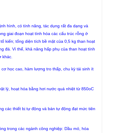
ịnh hình, có tính năng, tác dụng rất đa dạng và
rong giai đoạn hoạt tính hóa các cấu trúc rỗng ở
 tổ kiến; tổng diện tích bề mặt của 0,5 kg than hoạt
ng đá. Vì thế, khả năng hấp phụ của than hoạt tính
ơ khác.
cơ học cao, hàm lượng tro thấp, chu kỳ tái sinh ít
ật lý, hoạt hóa bằng hơi nước quá nhiệt từ 850oC
 các thiết bị tự động và bán tự động đạt mức tiên
lỏng trong các ngành công nghiệp: Dầu mỏ, hóa