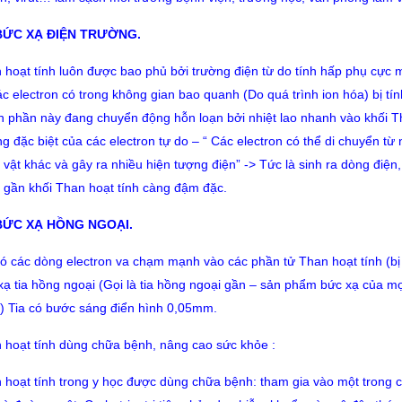
 BỨC XẠ ĐIỆN TRƯỜNG.
 hoạt tính luôn được bao phủ bởi trường điện từ do tính hấp phụ cực 
ác electron có trong không gian bao quanh (Do quá trình ion hóa) bị tí
h phần này đang chuyển động hỗn loạn bởi nhiệt lao nhanh vào khối T
g đặc biệt của các electron tự do – “ Các electron có thể di chuyển từ
 vật khác và gây ra nhiều hiện tượng điện” -> Tức là sinh ra dòng điện,
 gần khối Than hoạt tính càng đậm đặc.
 BỨC XẠ HỒNG NGOẠI.
có các dòng electron va chạm mạnh vào các phần tử Than hoạt tính (bị c
xạ tia hồng ngoại (Gọi là tia hồng ngoại gần – sản phẩm bức xạ của mọ
t) Tia có bước sáng điển hình 0,05mm.
 hoạt tính dùng chữa bệnh, nâng cao sức khỏe :
 hoạt tính trong y học được dùng chữa bệnh: tham gia vào một trong c