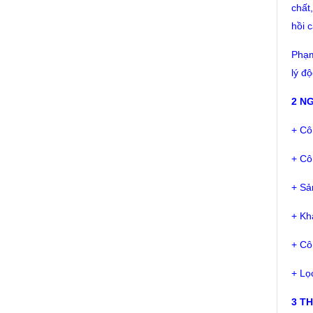
chất
hồi 
Phạm
lý đ
2 N
+ Cô
+ Cô
+ Sả
+ Kh
+ Cô
+ Lọ
3 T