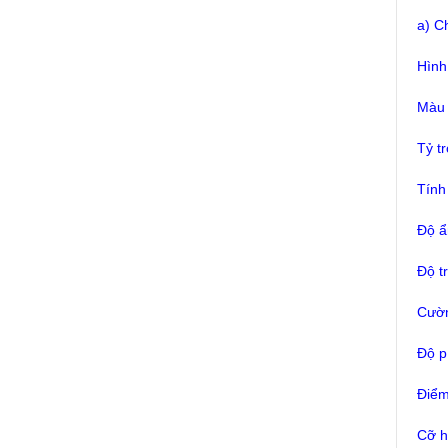
a) Ch
Hình
Màu 
Tỷ t
Tính
Độ ẩ
Độ tr
Cườn
Độ pH
Điểm
Cỡ h