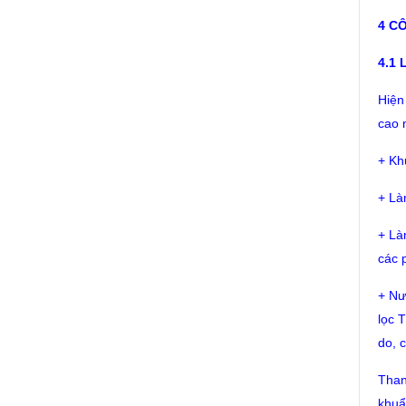
4 C
4.1
Hiện
cao 
+ Kh
+ Là
+ Là
các 
+ Nư
lọc 
do, 
Than
khuẩ