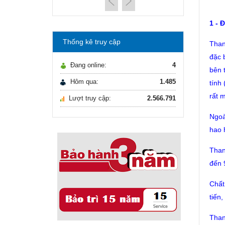
máy lọc nước Gia ...
21/10/2021
Hướng dẫn lựa chọn
1 -
máy lọc nước Gia ...
Thống kê truy cập
Than
Ô nhiễm nguồn nước
đặc b
và vấn đề sức khỏe
Đang online:
4
16/10/2021
bên t
Ô nhiễm nguồn nước
Hôm qua:
1.485
tính
và vấn đề sức khỏe
rất m
Lượt truy cập:
2.566.791
Sử dụng năng lượng
mặt trời để xử lý ...
Ngoà
16/10/2021
hao 
Sử dụng năng lượng
mặt trời để xử lý ...
Than
đến 
Chất
tiến
Than