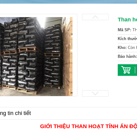
Than h
Mã SP:
TH
Kích thướ
Kho:
Còn 
Bảo hành:
g tin chi tiết
GIỚI THIỆU THAN HOẠT TÍNH ẤN Đ