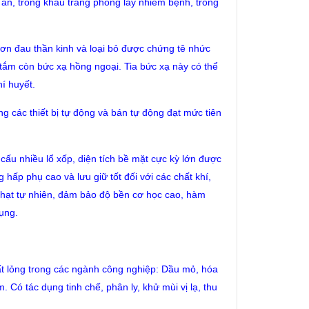
 ăn, trong khẩu trang phòng lây nhiễm bệnh, trong
cơn đau thần kinh và loại bỏ được chứng tê nhức
 tắm còn bức xạ hồng ngoại. Tia bức xạ này có thể
í huyết.
 các thiết bị tự động và bán tự động đạt mức tiên
 cấu nhiều lổ xốp, diện tích bề mặt cực kỳ lớn được
 hấp phụ cao và lưu giữ tốt đối với các chất khí,
 hạt tự nhiên, đảm bảo độ bền cơ học cao, hàm
dụng.
ất lỏng trong các ngành công nghiệp: Dầu mỏ, hóa
. Có tác dụng tinh chế, phân ly, khử mùi vị lạ, thu