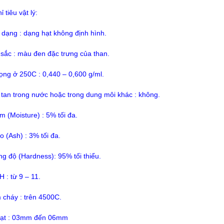
ỉ tiêu vật lý:
 dạng : dạng hạt không định hình.
sắc : màu đen đặc trưng của than.
rọng ở 250C : 0,440 – 0,600 g/ml.
 tan trong nước hoặc trong dung môi khác : không.
m (Moisture) : 5% tối đa.
o (Ash) : 3% tối đa.
g độ (Hardness): 95% tối thiểu.
 : từ 9 – 11.
 cháy : trên 4500C.
ạt : 03mm đến 06mm