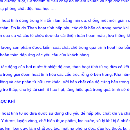
và đường ruột, Carbotrim trị tiêu chảy do nhiễm khuẩn và ngộ độc thức
nạ phòng chất độc hóa học ….
 hoạt tính dùng trong khi tắm làm trắng mịn da, chống mệt mỏi, giảm 
 thân. Đó là do Than hoạt tính hấp phụ các chất bẩn có trong nước khi
n qua da và các tổ chức dưới da cải thiện tuần hoàn máu , lưu thông kh
 lượng sản phẩm được kiểm soát chặt chẽ trong quá trình hoạt hóa bằng
, hoàn toàn đáp ứng các yêu cầu của khách hàng.
 tác động của hơi nước ở nhiệt độ cao, than hoạt tính từ sọ dừa có kết
a trong giai đoạn hoạt tính hóa các cấu trúc rỗng ở bên trong. Khả năng
 lỏng và các phân tử hữu cơ khác. Với bản chất của độ cứng bên trong
 tro thấp, chu kỳ tái sinh ít hao hụt, tăng hiệu quả trong quá trình sử 
LỌC KHÍ
 hoạt tính từ sọ dừa được sử dụng chủ yếu để hấp phụ chất khí và ch
 Y dược, luyện vàng, chế biến thực phẩm, lọc nước, xử lý khí bị ô nhiễm
ác kim loại quý, làm chất xúc tác, mặt nạ phòng độc, đầu lọc thuốc lá...