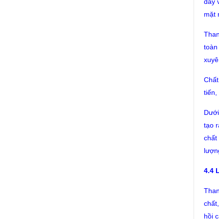
dày 
mặt 
Than
toàn
xuyê
Chất
tiến
Dưới
tạo r
chất
lượng
4.4 
Than
chất,
hồi c